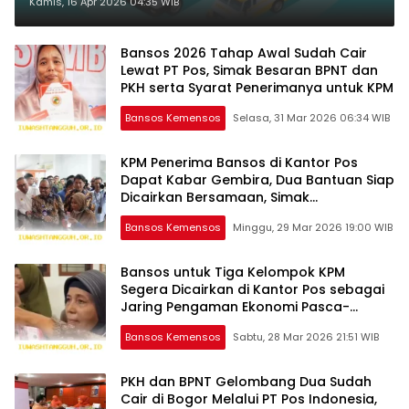
Target Integrasi 2026
Kamis, 16 Apr 2026 04:35 WIB
Bansos 2026 Tahap Awal Sudah Cair
Lewat PT Pos, Simak Besaran BPNT dan
PKH serta Syarat Penerimanya untuk KPM
Bansos Kemensos
Selasa, 31 Mar 2026 06:34 WIB
KPM Penerima Bansos di Kantor Pos
Dapat Kabar Gembira, Dua Bantuan Siap
Dicairkan Bersamaan, Simak
Informasinya Disini
Bansos Kemensos
Minggu, 29 Mar 2026 19:00 WIB
Bansos untuk Tiga Kelompok KPM
Segera Dicairkan di Kantor Pos sebagai
Jaring Pengaman Ekonomi Pasca-
Lebaran 2026
Bansos Kemensos
Sabtu, 28 Mar 2026 21:51 WIB
PKH dan BPNT Gelombang Dua Sudah
Cair di Bogor Melalui PT Pos Indonesia,