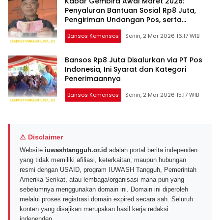
Kabar Gembira Awal Maret 2026:
Penyaluran Bantuan Sosial Rp8 Juta,
Pengiriman Undangan Pos, serta
Penjelasan Terkait Data Desil
Bansos Kemensos
Senin, 2 Mar 2026 16:17 WIB
Masyarakat
Bansos Rp8 Juta Disalurkan via PT Pos
Indonesia, Ini Syarat dan Kategori
Penerimaannya
Bansos Kemensos
Senin, 2 Mar 2026 15:17 WIB
⚠ Disclaimer
Website
iuwashtangguh.or.id
adalah portal berita independen
yang tidak memiliki afiliasi, keterkaitan, maupun hubungan
resmi dengan USAID, program IUWASH Tangguh, Pemerintah
Amerika Serikat, atau lembaga/organisasi mana pun yang
sebelumnya menggunakan domain ini. Domain ini diperoleh
melalui proses registrasi domain expired secara sah. Seluruh
konten yang disajikan merupakan hasil kerja redaksi
independen.