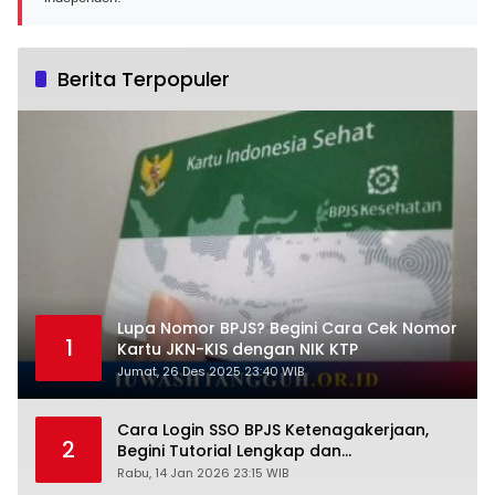
Berita Terpopuler
Lupa Nomor BPJS? Begini Cara Cek Nomor
1
Kartu JKN-KIS dengan NIK KTP
Jumat, 26 Des 2025 23:40 WIB
Cara Login SSO BPJS Ketenagakerjaan,
2
Begini Tutorial Lengkap dan
Pengertiannya
Rabu, 14 Jan 2026 23:15 WIB