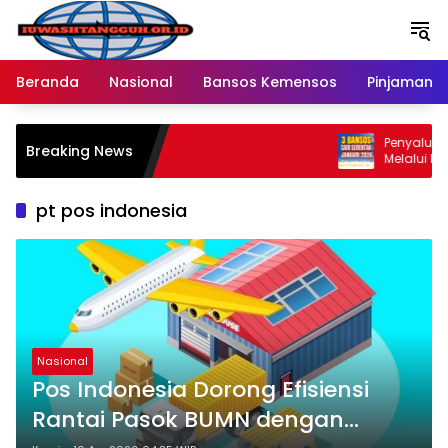
Langsung
ke
konten
Beranda
Nasional
Bansos Kemensos
Pinjaman O
Penyaluran Bansos
Breaking News
Melalui Bank BRI 
Ratusan Wilayah 
pt pos indonesia
Nasional
Pos Indonesia Dorong Efisiensi
Rantai Pasok BUMN dengan