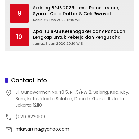
Skrining BPJS 2026: Jenis Pemeriksaan,
9
Syarat, Cara Daftar & Cek Riwayat
Kesehatan Gratis
Senin, 29 Des 2025 11:49 WIB
Apa Itu BPJS Ketenagakerjaan? Panduan
10
Lengkap untuk Pekerja dan Pengusaha
Jumat, 9 Jan 2026 20:10 WIB
Contact Info
Jl. Gunawarman No.40 5, RT.5/RW.2, Selong, Kec. Kby.
Baru, Kota Jakarta Selatan, Daerah Khusus Ibukota
Jakarta 12110
(021) 6220109
miawartina@yahoo.com