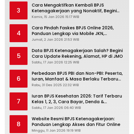
Cara Mengaktifkan Kembali BPJS
3
Ketenagakerjaan yang Nonaktif, Begini
Panduan Lengkapnya
Kamis, 15 Jan 2026 15:17 WIB
Cara Pindah Faskes BPJS Online 2026,
4
Panduan Lengkap via Mobile JKN,
PANDAWA & Offiline Kantor Cabang
Jumat, 2 Jan 2026 21:53 WIB
Data BPJS Ketenagakerjaan Salah? Begini
5
Cara Update Rekening, Alamat, HP di JMO
Sabtu, 17 Jan 2026 12:25 WIB
Perbedaan BPJS PBI dan Non-PBI: Peserta,
6
Iuran, Manfaat & Masa Berlaku Terbaru
2026
Rabu, 31 Des 2025 22:32 WIB
Iuran BPJS Kesehatan 2026: Tarif Terbaru
7
Kelas 1, 2, 3, Cara Bayar, Denda &
Panduan Lengkap Peserta JKN-KIS
Sabtu, 17 Jan 2026 06:40 WIB
Website Resmi BPJS Ketenagakerjaan:
8
Panduan Lengkap Akses dan Fitur Online
Minggu, 11 Jan 2026 19:19 WIB