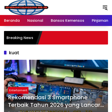
Langsung
ke
konten
Beranda
Nasional
Bansos Kemensos
Pinjaman O
P
Breaking News
M
R
kuat
Entertaiment
Rekomendasi 3 Smartphone
Terbaik Tahun 2026 yang Lancar