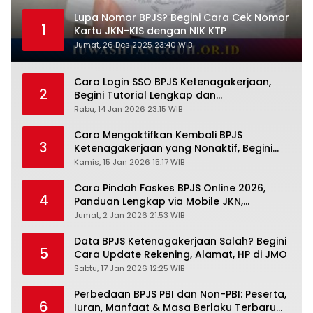
Lupa Nomor BPJS? Begini Cara Cek Nomor
1
Kartu JKN-KIS dengan NIK KTP
Jumat, 26 Des 2025 23:40 WIB
Cara Login SSO BPJS Ketenagakerjaan,
2
Begini Tutorial Lengkap dan
Pengertiannya
Rabu, 14 Jan 2026 23:15 WIB
Cara Mengaktifkan Kembali BPJS
3
Ketenagakerjaan yang Nonaktif, Begini
Panduan Lengkapnya
Kamis, 15 Jan 2026 15:17 WIB
Cara Pindah Faskes BPJS Online 2026,
4
Panduan Lengkap via Mobile JKN,
PANDAWA & Offiline Kantor Cabang
Jumat, 2 Jan 2026 21:53 WIB
Data BPJS Ketenagakerjaan Salah? Begini
5
Cara Update Rekening, Alamat, HP di JMO
Sabtu, 17 Jan 2026 12:25 WIB
Perbedaan BPJS PBI dan Non-PBI: Peserta,
6
Iuran, Manfaat & Masa Berlaku Terbaru