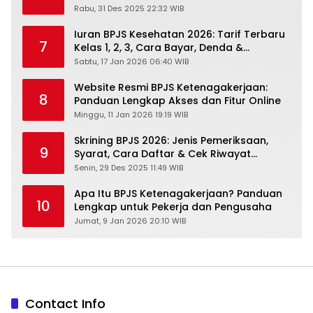
2026
Rabu, 31 Des 2025 22:32 WIB
Iuran BPJS Kesehatan 2026: Tarif Terbaru
7
Kelas 1, 2, 3, Cara Bayar, Denda &
Panduan Lengkap Peserta JKN-KIS
Sabtu, 17 Jan 2026 06:40 WIB
Website Resmi BPJS Ketenagakerjaan:
8
Panduan Lengkap Akses dan Fitur Online
Minggu, 11 Jan 2026 19:19 WIB
Skrining BPJS 2026: Jenis Pemeriksaan,
9
Syarat, Cara Daftar & Cek Riwayat
Kesehatan Gratis
Senin, 29 Des 2025 11:49 WIB
Apa Itu BPJS Ketenagakerjaan? Panduan
10
Lengkap untuk Pekerja dan Pengusaha
Jumat, 9 Jan 2026 20:10 WIB
Contact Info