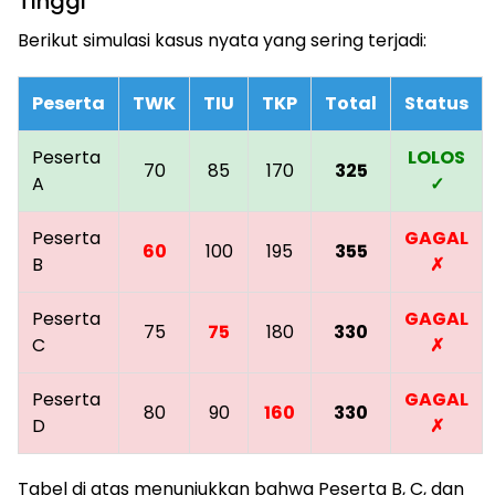
Tinggi
Berikut simulasi kasus nyata yang sering terjadi:
Peserta
TWK
TIU
TKP
Total
Status
Peserta
LOLOS
70
85
170
325
A
✓
Peserta
GAGAL
60
100
195
355
B
✗
Peserta
GAGAL
75
75
180
330
C
✗
Peserta
GAGAL
80
90
160
330
D
✗
Tabel di atas menunjukkan bahwa Peserta B, C, dan