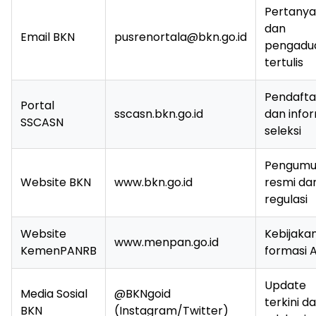
Pertany
dan
Email BKN
pusrenortala@bkn.go.id
pengadu
tertulis
Pendafta
Portal
sscasn.bkn.go.id
dan info
SSCASN
seleksi
Pengum
Website BKN
www.bkn.go.id
resmi da
regulasi
Website
Kebijaka
www.menpan.go.id
KemenPANRB
formasi 
Update
Media Sosial
@BKNgoid
terkini d
BKN
(Instagram/Twitter)