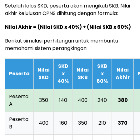
Setelah lolos SKD, peserta akan mengikuti SKB. Nilai
akhir kelulusan CPNS dihitung dengan formula:
Nilai Akhir = (Nilai SKD x 40%) + (Nilai SKB x 60%)
Berikut simulasi perhitungan untuk membantu
memahami sistem perangkingan:
SKD
SKB
Nilai
Nilai
Nilai
Peserta
x
x
SKD
SKB
Akhir
40%
60%
Peserta
350
140
400
240
380
A
Peserta
400
160
350
210
370
B