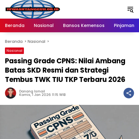
Langsung
ke
konten
Beranda
Nasional
Bansos Kemensos
Pinjaman O
Beranda
Nasional
Nasional
Passing Grade CPNS: Nilai Ambang
Batas SKD Resmi dan Strategi
Tembus TWK TIU TKP Terbaru 2026
Danang Ismail
Kamis, 1 Jan 2026 11:15 WIB