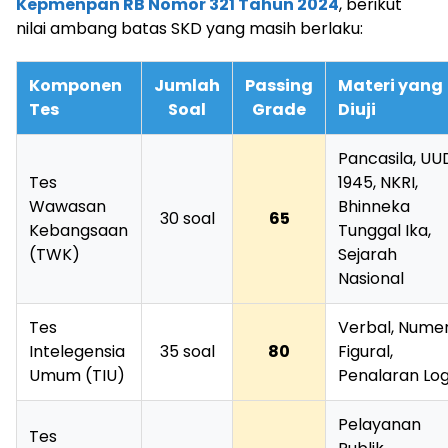
Kepmenpan RB Nomor 321 Tahun 2024
, berikut
nilai ambang batas SKD yang masih berlaku:
Komponen
Jumlah
Passing
Materi yang
Tes
Soal
Grade
Diuji
Pancasila, UU
Tes
1945, NKRI,
Wawasan
Bhinneka
30 soal
65
Kebangsaan
Tunggal Ika,
(TWK)
Sejarah
Nasional
Tes
Verbal, Numer
Intelegensia
35 soal
80
Figural,
Umum (TIU)
Penalaran Log
Pelayanan
Tes