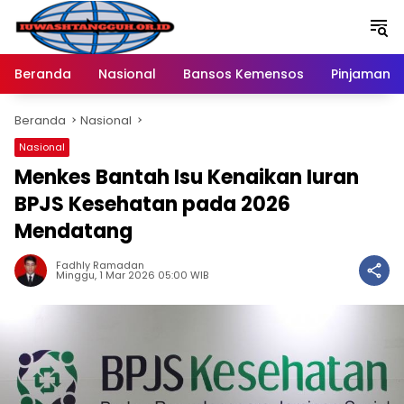
Langsung
ke
konten
Beranda
Nasional
Bansos Kemensos
Pinjaman O
Beranda
Nasional
Nasional
Menkes Bantah Isu Kenaikan Iuran
BPJS Kesehatan pada 2026
Mendatang
Fadhly Ramadan
Minggu, 1 Mar 2026 05:00 WIB