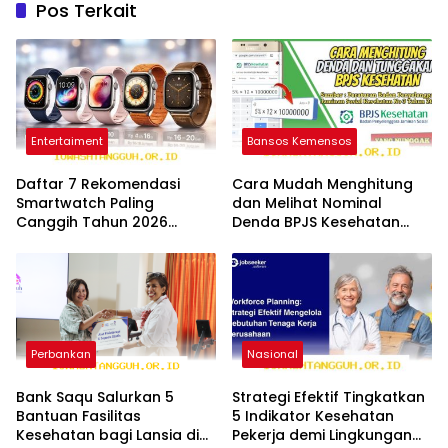
Pos Terkait
Entertaiment
Bansos Kemensos
Daftar 7 Rekomendasi
Cara Mudah Menghitung
Smartwatch Paling
dan Melihat Nominal
Canggih Tahun 2026
Denda BPJS Kesehatan
dengan Harga Sangat
Terbaru Tahun 2026
Terjangkau
Perbankan
Nasional
Bank Saqu Salurkan 5
Strategi Efektif Tingkatkan
Bantuan Fasilitas
5 Indikator Kesehatan
Kesehatan bagi Lansia di
Pekerja demi Lingkungan