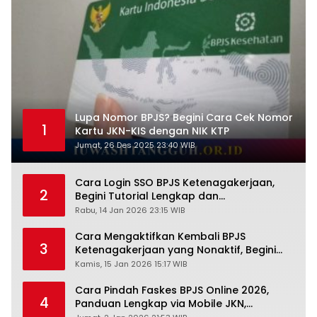
Lupa Nomor BPJS? Begini Cara Cek Nomor
1
Kartu JKN-KIS dengan NIK KTP
Jumat, 26 Des 2025 23:40 WIB
Cara Login SSO BPJS Ketenagakerjaan,
2
Begini Tutorial Lengkap dan
Pengertiannya
Rabu, 14 Jan 2026 23:15 WIB
Cara Mengaktifkan Kembali BPJS
3
Ketenagakerjaan yang Nonaktif, Begini
Panduan Lengkapnya
Kamis, 15 Jan 2026 15:17 WIB
Cara Pindah Faskes BPJS Online 2026,
4
Panduan Lengkap via Mobile JKN,
PANDAWA & Offiline Kantor Cabang