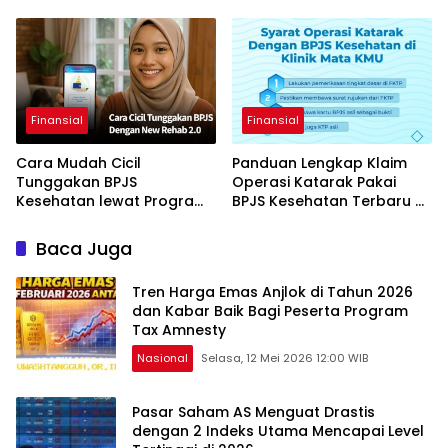
Bogor Selama 2026
Kerja 2026
Finansial
Finansial
Cara Mudah Cicil
Panduan Lengkap Klaim
Tunggakan BPJS
Operasi Katarak Pakai
Kesehatan lewat Program
BPJS Kesehatan Terbaru di
REHAB agar Terhindar
Tahun 2026 Ini
Denda 2026
Baca Juga
Tren Harga Emas Anjlok di Tahun 2026
dan Kabar Baik Bagi Peserta Program
Tax Amnesty
Nasional
Selasa, 12 Mei 2026 12:00 WIB
Pasar Saham AS Menguat Drastis
dengan 2 Indeks Utama Mencapai Level