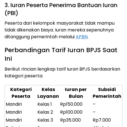
3. Iuran Peserta Penerima Bantuan Iuran
(PBI)
Peserta dari kelompok masyarakat tidak mampu
tidak dikenakan biaya. Iuran mereka sepenuhnya
ditanggung pemerintah melalui
APBN
.
Perbandingan Tarif Iuran BPJS Saat
Ini
Berikut rincian lengkap tarif iuran BPJS berdasarkan
kategori peserta:
Kategori
Kelas
Iuran per
Subsidi
Peserta
Layanan
Bulan
Pemerintah
Mandiri
Kelas 1
Rp150.000
–
Mandiri
Kelas 2
Rp100.000
–
Mandiri
Kelas 3
Rp35.000
Rp7.000