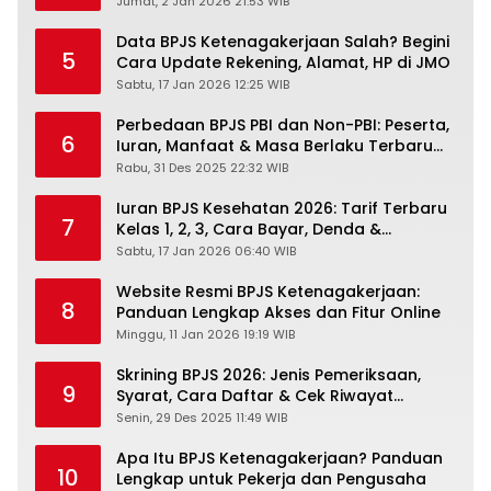
Jumat, 2 Jan 2026 21:53 WIB
Data BPJS Ketenagakerjaan Salah? Begini
5
Cara Update Rekening, Alamat, HP di JMO
Sabtu, 17 Jan 2026 12:25 WIB
Perbedaan BPJS PBI dan Non-PBI: Peserta,
6
Iuran, Manfaat & Masa Berlaku Terbaru
2026
Rabu, 31 Des 2025 22:32 WIB
Iuran BPJS Kesehatan 2026: Tarif Terbaru
7
Kelas 1, 2, 3, Cara Bayar, Denda &
Panduan Lengkap Peserta JKN-KIS
Sabtu, 17 Jan 2026 06:40 WIB
Website Resmi BPJS Ketenagakerjaan:
8
Panduan Lengkap Akses dan Fitur Online
Minggu, 11 Jan 2026 19:19 WIB
Skrining BPJS 2026: Jenis Pemeriksaan,
9
Syarat, Cara Daftar & Cek Riwayat
Kesehatan Gratis
Senin, 29 Des 2025 11:49 WIB
Apa Itu BPJS Ketenagakerjaan? Panduan
10
Lengkap untuk Pekerja dan Pengusaha