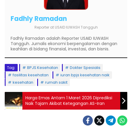
Fadhly Ramadan
Reporter
at
USAID IUWASH Tangguh
Fadhly Ramadan adalah Reporter USAID IUWASH
Tangguh. Jurnalis ekonomi berpengalaman dengan
keahlian di bidang finansial, investasi, dan bisnis.
Tag:
BPJS Kesehatan
Dokter Spesialis
fasilitas kesehatan
iuran bpjs kesehatan naik
kesehatan
rumah sakit
Harga Emas Antam 1 Maret 2026 Diprediksi
Naik Tajam Akibat Ketegangan AS-Iran