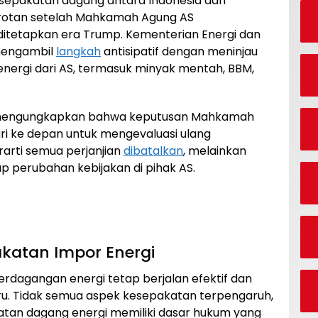
kesepakatan dagang antara Indonesia dan
orotan setelah Mahkamah Agung AS
ditetapkan era Trump. Kementerian Energi dan
mengambil
langkah
antisipatif dengan meninjau
nergi dari AS, termasuk minyak mentah, BBM,
ng mengungkapkan bahwa keputusan Mahkamah
i ke depan untuk mengevaluasi ulang
rarti semua perjanjian
dibatalkan
, melainkan
p perubahan kebijakan di pihak AS.
katan Impor Energi
perdagangan energi tetap berjalan efektif dan
ru. Tidak semua aspek kesepakatan terpengaruh,
katan dagang energi memiliki dasar hukum yang