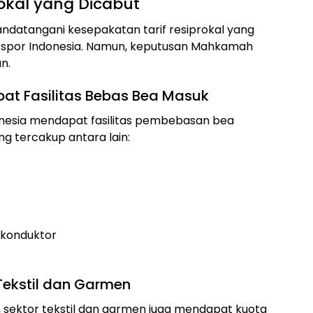
okal yang Dicabut
ndatangani kesepakatan tarif resiprokal yang
spor Indonesia. Namun, keputusan Mahkamah
n.
pat Fasilitas Bebas Bea Masuk
donesia mendapat fasilitas pembebasan bea
g tercakup antara lain:
ikonduktor
Tekstil dan Garmen
i, sektor tekstil dan garmen juga mendapat kuota