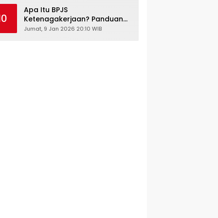
Kesehatan Gratis
Apa Itu BPJS
10
Ketenagakerjaan? Panduan
Lengkap untuk Pekerja dan
Jumat, 9 Jan 2026 20:10 WIB
Pengusaha