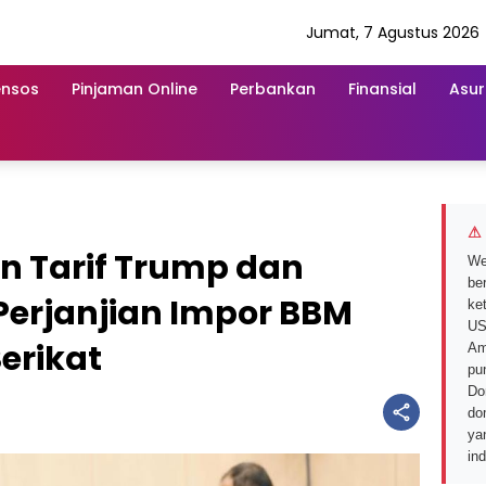
Jumat, 7 Agustus 2026
ensos
Pinjaman Online
Perbankan
Finansial
Asur
⚠ 
n Tarif Trump dan
We
ber
Perjanjian Impor BBM
ke
US
erikat
Am
pu
Do
do
ya
in