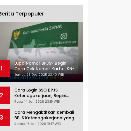
Berita Terpopuler
Lupa Nomor BPJS? Begini
1
Cara Cek Nomor Kartu JKN-
KIS dengan NIK KTP
Jumat, 26 Des 2025 23:40 WIB
Cara Login SSO BPJS
2
Ketenagakerjaan, Begini
Tutorial Lengkap dan
Rabu, 14 Jan 2026 23:15 WIB
Pengertiannya
Cara Mengaktifkan Kembali
3
BPJS Ketenagakerjaan yang
Nonaktif, Begini Panduan
Kamis, 15 Jan 2026 15:17 WIB
Lengkapnya