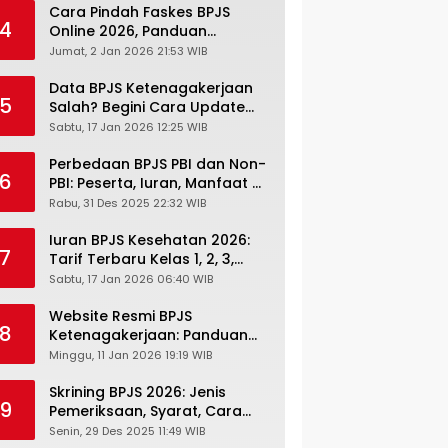
Cara Pindah Faskes BPJS
4
Online 2026, Panduan
Lengkap via Mobile JKN,
Jumat, 2 Jan 2026 21:53 WIB
PANDAWA & Offiline Kantor
Cabang
Data BPJS Ketenagakerjaan
5
Salah? Begini Cara Update
Rekening, Alamat, HP di JMO
Sabtu, 17 Jan 2026 12:25 WIB
Perbedaan BPJS PBI dan Non-
6
PBI: Peserta, Iuran, Manfaat &
Masa Berlaku Terbaru 2026
Rabu, 31 Des 2025 22:32 WIB
Iuran BPJS Kesehatan 2026:
7
Tarif Terbaru Kelas 1, 2, 3,
Cara Bayar, Denda &
Sabtu, 17 Jan 2026 06:40 WIB
Panduan Lengkap Peserta
JKN-KIS
Website Resmi BPJS
8
Ketenagakerjaan: Panduan
Lengkap Akses dan Fitur
Minggu, 11 Jan 2026 19:19 WIB
Online
Skrining BPJS 2026: Jenis
9
Pemeriksaan, Syarat, Cara
Daftar & Cek Riwayat
Senin, 29 Des 2025 11:49 WIB