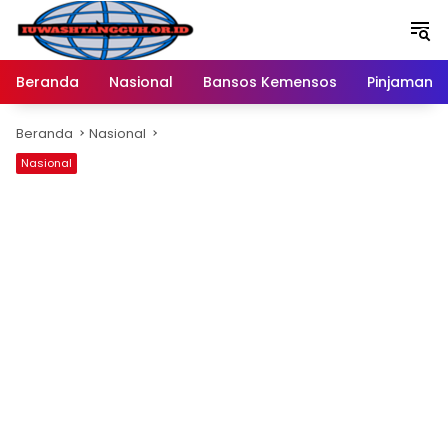
Langsung
ke
konten
Beranda
Nasional
Bansos Kemensos
Pinjaman O
Beranda
Nasional
Nasional