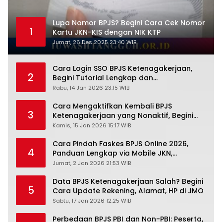
Lupa Nomor BPJS? Begini Cara Cek Nomor
1
Kartu JKN-KIS dengan NIK KTP
Jumat, 26 Des 2025 23:40 WIB
Cara Login SSO BPJS Ketenagakerjaan,
2
Begini Tutorial Lengkap dan
Pengertiannya
Rabu, 14 Jan 2026 23:15 WIB
Cara Mengaktifkan Kembali BPJS
3
Ketenagakerjaan yang Nonaktif, Begini
Panduan Lengkapnya
Kamis, 15 Jan 2026 15:17 WIB
Cara Pindah Faskes BPJS Online 2026,
4
Panduan Lengkap via Mobile JKN,
PANDAWA & Offiline Kantor Cabang
Jumat, 2 Jan 2026 21:53 WIB
Data BPJS Ketenagakerjaan Salah? Begini
5
Cara Update Rekening, Alamat, HP di JMO
Sabtu, 17 Jan 2026 12:25 WIB
Perbedaan BPJS PBI dan Non-PBI: Peserta,