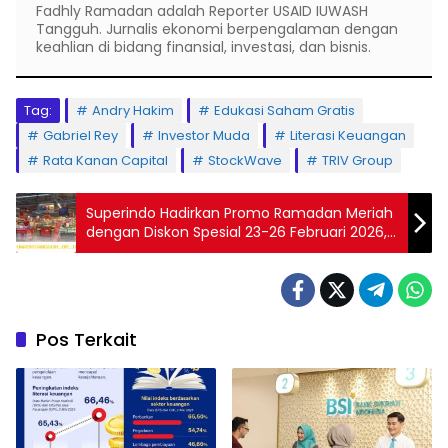
Fadhly Ramadan adalah Reporter USAID IUWASH
Tangguh. Jurnalis ekonomi berpengalaman dengan
keahlian di bidang finansial, investasi, dan bisnis.
Tag:
Andry Hakim
Edukasi Saham Gratis
Gabriel Rey
Investor Muda
Literasi Keuangan
Rata Kanan Capital
StockWave
TRIV Group
Superindo Hadirkan Promo Ramadan Meriah
dengan Diskon Spesial 23-26 Februari 2026,
Jangan Sampai Ketinggalan!
Pos Terkait