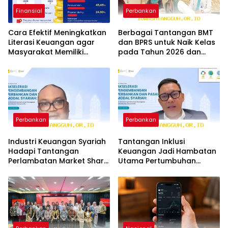
Finansial
Perbankan
Cara Efektif Meningkatkan
Berbagai Tantangan BMT
Literasi Keuangan agar
dan BPRS untuk Naik Kelas
Masyarakat Memiliki
pada Tahun 2026 dan
Ketahanan di 2026
Faktor Utamanya
Perbankan
Perbankan
Industri Keuangan Syariah
Tantangan Inklusi
Hadapi Tantangan
Keuangan Jadi Hambatan
Perlambatan Market Share
Utama Pertumbuhan
Sepanjang Tahun 2026
Pangsa Pasar Perbankan
2026