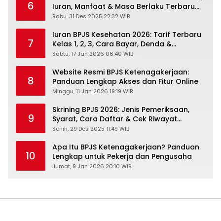
6
Iuran, Manfaat & Masa Berlaku Terbaru
2026
Rabu, 31 Des 2025 22:32 WIB
Iuran BPJS Kesehatan 2026: Tarif Terbaru
7
Kelas 1, 2, 3, Cara Bayar, Denda &
Panduan Lengkap Peserta JKN-KIS
Sabtu, 17 Jan 2026 06:40 WIB
Website Resmi BPJS Ketenagakerjaan:
8
Panduan Lengkap Akses dan Fitur Online
Minggu, 11 Jan 2026 19:19 WIB
Skrining BPJS 2026: Jenis Pemeriksaan,
9
Syarat, Cara Daftar & Cek Riwayat
Kesehatan Gratis
Senin, 29 Des 2025 11:49 WIB
Apa Itu BPJS Ketenagakerjaan? Panduan
10
Lengkap untuk Pekerja dan Pengusaha
Jumat, 9 Jan 2026 20:10 WIB