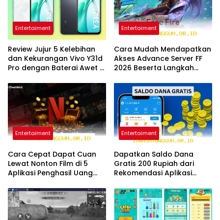
Entertaiment
Entertaiment
Review Jujur 5 Kelebihan
Cara Mudah Mendapatkan
dan Kekurangan Vivo Y31d
Akses Advance Server FF
Pro dengan Baterai Awet di
2026 Beserta Langkah
Tahun 2026
Unduh File APK Resmi
Entertaiment
Entertaiment
Cara Cepat Dapat Cuan
Dapatkan Saldo Dana
Lewat Nonton Film di 5
Gratis 200 Rupiah dari
Aplikasi Penghasil Uang
Rekomendasi Aplikasi
Terbaru Tahun 2026
Penghasil Uang 2026 Ini