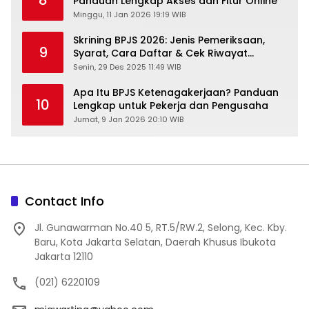
8
Panduan Lengkap Akses dan Fitur Online
Minggu, 11 Jan 2026 19:19 WIB
Skrining BPJS 2026: Jenis Pemeriksaan,
9
Syarat, Cara Daftar & Cek Riwayat
Kesehatan Gratis
Senin, 29 Des 2025 11:49 WIB
Apa Itu BPJS Ketenagakerjaan? Panduan
10
Lengkap untuk Pekerja dan Pengusaha
Jumat, 9 Jan 2026 20:10 WIB
Contact Info
Jl. Gunawarman No.40 5, RT.5/RW.2, Selong, Kec. Kby.
Baru, Kota Jakarta Selatan, Daerah Khusus Ibukota
Jakarta 12110
(021) 6220109