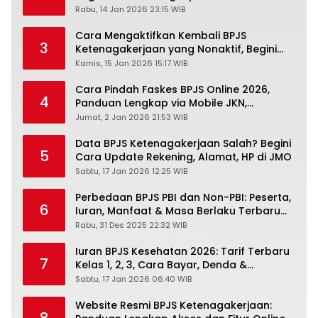
Pengertiannya
Rabu, 14 Jan 2026 23:15 WIB
Cara Mengaktifkan Kembali BPJS
3
Ketenagakerjaan yang Nonaktif, Begini
Panduan Lengkapnya
Kamis, 15 Jan 2026 15:17 WIB
Cara Pindah Faskes BPJS Online 2026,
4
Panduan Lengkap via Mobile JKN,
PANDAWA & Offiline Kantor Cabang
Jumat, 2 Jan 2026 21:53 WIB
Data BPJS Ketenagakerjaan Salah? Begini
5
Cara Update Rekening, Alamat, HP di JMO
Sabtu, 17 Jan 2026 12:25 WIB
Perbedaan BPJS PBI dan Non-PBI: Peserta,
6
Iuran, Manfaat & Masa Berlaku Terbaru
2026
Rabu, 31 Des 2025 22:32 WIB
Iuran BPJS Kesehatan 2026: Tarif Terbaru
7
Kelas 1, 2, 3, Cara Bayar, Denda &
Panduan Lengkap Peserta JKN-KIS
Sabtu, 17 Jan 2026 06:40 WIB
Website Resmi BPJS Ketenagakerjaan: