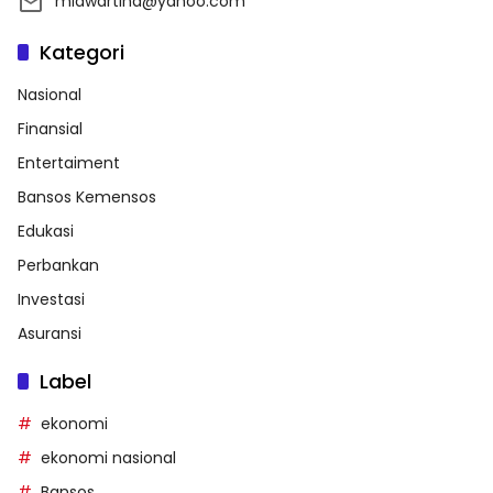
miawartina@yahoo.com
Kategori
Nasional
Finansial
Entertaiment
Bansos Kemensos
Edukasi
Perbankan
Investasi
Asuransi
Label
ekonomi
ekonomi nasional
Bansos