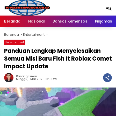
Langsung
ke
konten
Beranda
Nasional
Bansos Kemensos
Pinjaman O
Beranda
Entertaiment
Entertaiment
Panduan Lengkap Menyelesaikan
Semua Misi Baru Fish It Roblox Comet
Impact Update
Danang Ismail
Minggu, 1 Mar 2026 18:58 WIB