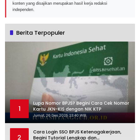
konten yang disajikan merupakan hasil kerja redaksi
independen.
Berita Terpopuler
Lupa Nomor BPJS? Begini Cara Cek Nomor
1
Kartu JKN-KIS dengan NIK KTP
Jumat, 26 Des 2025 23:40 WIB
Cara Login SSO BPJS Ketenagakerjaan,
2
Begini Tutorial Lengkap dan