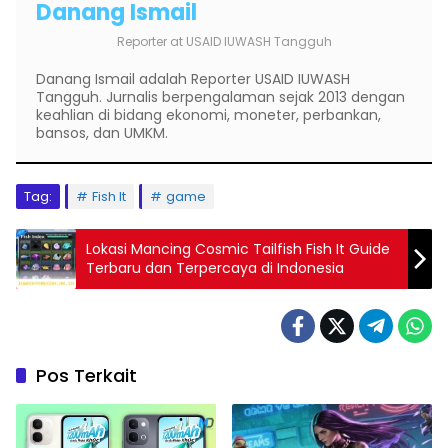
Danang Ismail
Reporter
at
USAID IUWASH Tangguh
Danang Ismail adalah Reporter USAID IUWASH
Tangguh. Jurnalis berpengalaman sejak 2013 dengan
keahlian di bidang ekonomi, moneter, perbankan,
bansos, dan UMKM.
Tag:
Fish It
game
Lokasi Mancing Cosmic Tailfish Fish It Guide
Terbaru dan Terpercaya di Indonesia
Pos Terkait