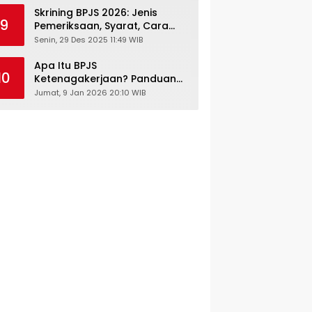
Skrining BPJS 2026: Jenis
9
Pemeriksaan, Syarat, Cara
Daftar & Cek Riwayat
Senin, 29 Des 2025 11:49 WIB
Kesehatan Gratis
Apa Itu BPJS
10
Ketenagakerjaan? Panduan
Lengkap untuk Pekerja dan
Jumat, 9 Jan 2026 20:10 WIB
Pengusaha