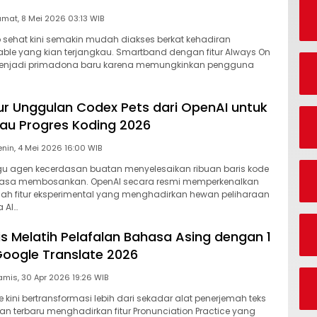
Jumat, 8 Mei 2026 03:13 WIB
 sehat kini semakin mudah diakses berkat kehadiran
ble yang kian terjangkau. Smartband dengan fitur Always On
menjadi primadona baru karena memungkinkan pengguna
itur Unggulan Codex Pets dari OpenAI untuk
au Progres Koding 2026
Senin, 4 Mei 2026 16:00 WIB
u agen kecerdasan buatan menyelesaikan ribuan baris kode
 terasa membosankan. OpenAI secara resmi memperkenalkan
uah fitur eksperimental yang menghadirkan hewan peliharaan
a AI…
is Melatih Pelafalan Bahasa Asing dengan 1
 Google Translate 2026
Kamis, 30 Apr 2026 19:26 WIB
 kini bertransformasi lebih dari sekadar alat penerjemah teks
an terbaru menghadirkan fitur Pronunciation Practice yang