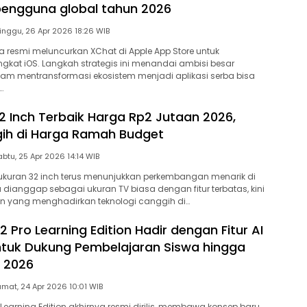
pengguna global tahun 2026
Minggu, 26 Apr 2026 18:26 WIB
ra resmi meluncurkan XChat di Apple App Store untuk
kat iOS. Langkah strategis ini menandai ambisi besar
am mentransformasi ekosistem menjadi aplikasi serba bisa
…
2 Inch Terbaik Harga Rp2 Jutaan 2026,
gih di Harga Ramah Budget
Sabtu, 25 Apr 2026 14:14 WIB
ukuran 32 inch terus menunjukkan perkembangan menarik di
u dianggap sebagai ukuran TV biasa dengan fitur terbatas, kini
n yang menghadirkan teknologi canggih di…
 Pro Learning Edition Hadir dengan Fitur AI
tuk Dukung Pembelajaran Siswa hingga
 2026
Jumat, 24 Apr 2026 10:01 WIB
 Learning Edition akhirnya resmi dirilis, membawa konsep baru