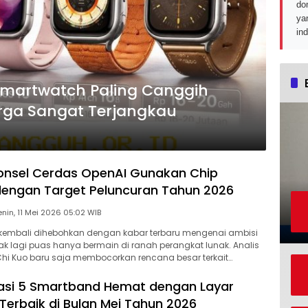
do
ya
in
Smartwatch Paling Canggih
rga Sangat Terjangkau
onsel Cerdas OpenAI Gunakan Chip
engan Target Peluncuran Tahun 2026
Senin, 11 Mei 2026 05:02 WIB
 kembali dihebohkan dengan kabar terbaru mengenai ambisi
ak lagi puas hanya bermain di ranah perangkat lunak. Analis
hi Kuo baru saja membocorkan rencana besar terkait…
si 5 Smartband Hemat dengan Layar
Terbaik di Bulan Mei Tahun 2026