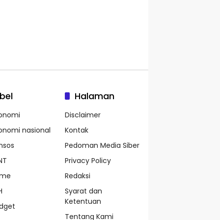
bel
Halaman
onomi
Disclaimer
onomi nasional
Kontak
nsos
Pedoman Media Siber
NT
Privacy Policy
ame
Redaksi
H
Syarat dan
Ketentuan
dget
Tentang Kami