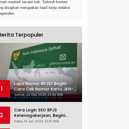
main expired secara sah. Seluruh konten
ng disajikan merupakan hasil kerja redaksi
dependen.
Berita Terpopuler
Lupa Nomor BPJS? Begini
1
Cara Cek Nomor Kartu JKN-
KIS dengan NIK KTP
Jumat, 26 Des 2025 23:40 WIB
Cara Login SSO BPJS
2
Ketenagakerjaan, Begini
Tutorial Lengkap dan
Rabu, 14 Jan 2026 23:15 WIB
Pengertiannya