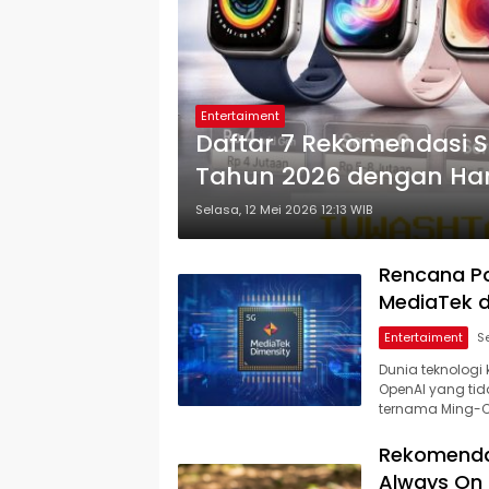
Entertaiment
Daftar 7 Rekomendasi 
Tahun 2026 dengan Ha
Selasa, 12 Mei 2026 12:13 WIB
Rencana P
MediaTek d
Entertaiment
Dunia teknologi
OpenAI yang tid
ternama Ming-C
Rekomenda
Always On 