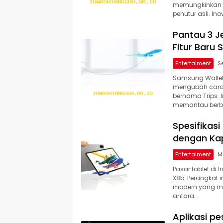
memungkinkan 
penutur asli. I
Pantau 3 J
Fitur Baru
Entertaiment
Samsung Wallet
mengubah cara 
bernama Trips.
memantau berbag
Spesifikas
dengan Kap
Entertaiment
Pasar tablet di
X8b. Perangkat
modern yang me
antara…
Aplikasi pe