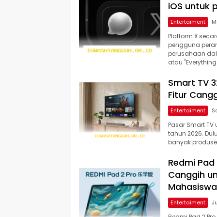
iOS untuk 
Entertaiment
Platform X seca
pengguna perang
perusahaan dal
atau "Everything
Smart TV 3
Fitur Cang
Entertaiment
Pasar Smart TV 
tahun 2026. Dul
banyak produse
Redmi Pad 2
Canggih un
Mahasiswa
Entertaiment
Redmi Pad 2 Pro