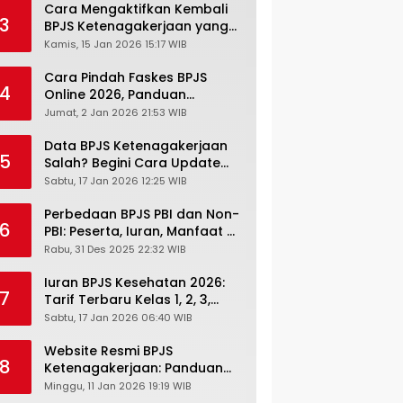
Cara Mengaktifkan Kembali
3
BPJS Ketenagakerjaan yang
Nonaktif, Begini Panduan
Kamis, 15 Jan 2026 15:17 WIB
Lengkapnya
Cara Pindah Faskes BPJS
4
Online 2026, Panduan
Lengkap via Mobile JKN,
Jumat, 2 Jan 2026 21:53 WIB
PANDAWA & Offiline Kantor
Cabang
Data BPJS Ketenagakerjaan
5
Salah? Begini Cara Update
Rekening, Alamat, HP di JMO
Sabtu, 17 Jan 2026 12:25 WIB
Perbedaan BPJS PBI dan Non-
6
PBI: Peserta, Iuran, Manfaat &
Masa Berlaku Terbaru 2026
Rabu, 31 Des 2025 22:32 WIB
Iuran BPJS Kesehatan 2026:
7
Tarif Terbaru Kelas 1, 2, 3,
Cara Bayar, Denda &
Sabtu, 17 Jan 2026 06:40 WIB
Panduan Lengkap Peserta
JKN-KIS
Website Resmi BPJS
8
Ketenagakerjaan: Panduan
Lengkap Akses dan Fitur
Minggu, 11 Jan 2026 19:19 WIB
Online