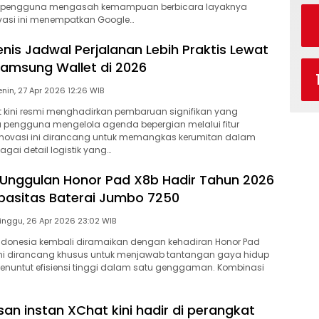
pengguna mengasah kemampuan berbicara layaknya
novasi ini menempatkan Google…
enis Jadwal Perjalanan Lebih Praktis Lewat
 Samsung Wallet di 2026
Senin, 27 Apr 2026 12:26 WIB
 kini resmi menghadirkan pembaruan signifikan yang
pengguna mengelola agenda bepergian melalui fitur
 Inovasi ini dirancang untuk memangkas kerumitan dalam
ai detail logistik yang…
i Unggulan Honor Pad X8b Hadir Tahun 2026
asitas Baterai Jumbo 7250
Minggu, 26 Apr 2026 23:02 WIB
 Indonesia kembali diramaikan dengan kehadiran Honor Pad
 ini dirancang khusus untuk menjawab tantangan gaya hidup
nuntut efisiensi tinggi dalam satu genggaman. Kombinasi
san instan XChat kini hadir di perangkat