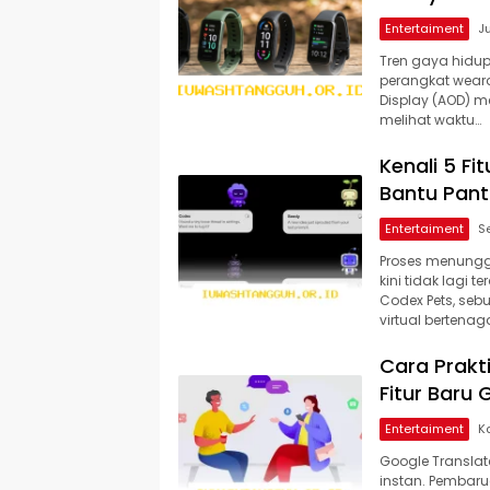
Entertaiment
Tren gaya hidup
perangkat weara
Display (AOD) 
melihat waktu…
Kenali 5 F
Bantu Pant
Entertaiment
Proses menungg
kini tidak lagi
Codex Pets, seb
virtual bertenag
Cara Prakt
Fitur Baru
Entertaiment
Google Translate
instan. Pembaru