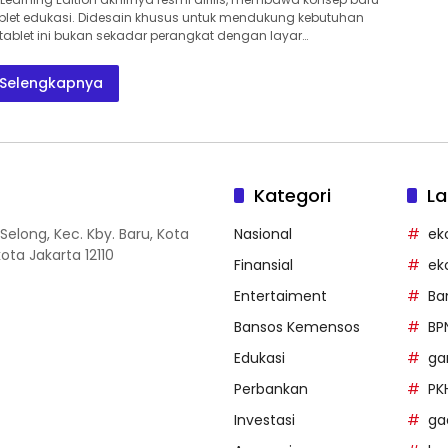
blet edukasi. Didesain khusus untuk mendukung kebutuhan
 tablet ini bukan sekadar perangkat dengan layar…
Selengkapnya
Kategori
La
Selong, Kec. Kby. Baru, Kota
Nasional
ek
ota Jakarta 12110
Finansial
ek
Entertaiment
Ba
Bansos Kemensos
BP
Edukasi
g
Perbankan
PK
Investasi
ga