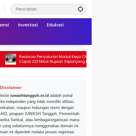
ansi
Investasi
Edukasi
Realisasi Penyaluran Modal Kerja CNAF
Dapatkan Diskon 46 
Capai 223 Miliar Rupiah Sepanjang Maret
Segar di Promo Hyper
2026 Ini
Mei 2026
Disclaimer
bsite
iuwashtangguh.or.id
adalah portal
ita independen yang tidak memiliki afiliasi,
terkaitan, maupun hubungan resmi dengan
AID, program IUWASH Tangguh, Pemerintah
erika Serikat, atau lembaga/organisasi mana
n yang sebelumnya menggunakan domain ini.
main ini diperoleh melalui proses registrasi