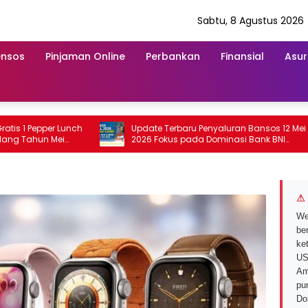
Sabtu, 8 Agustus 2026
ensos
Pinjaman Online
Perbankan
Finansial
Asur
pper Lunch
Update Terbaru Penyaluran Bansos 12 Mei
n Mei
2026 Fokus pada Dominasi Bank BNI
serta Struk BRI
⚠ 
We
ber
ke
US
Am
pu
Do