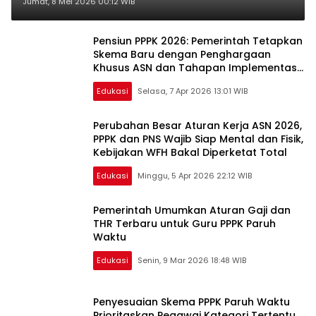
yang Berlaku Tahun 2026
Jumat, 8 Mei 2026 00:12 WIB
Pensiun PPPK 2026: Pemerintah Tetapkan
Skema Baru dengan Penghargaan
Khusus ASN dan Tahapan Implementasi
Terbaru!
Edukasi
Selasa, 7 Apr 2026 13:01 WIB
Perubahan Besar Aturan Kerja ASN 2026,
PPPK dan PNS Wajib Siap Mental dan Fisik,
Kebijakan WFH Bakal Diperketat Total
Edukasi
Minggu, 5 Apr 2026 22:12 WIB
Pemerintah Umumkan Aturan Gaji dan
THR Terbaru untuk Guru PPPK Paruh
Waktu
Edukasi
Senin, 9 Mar 2026 18:48 WIB
Penyesuaian Skema PPPK Paruh Waktu
Prioritaskan Pegawai Kategori Tertentu