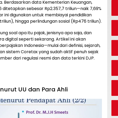
a. Berdasarkan data Kementerian Keuangan,
 ditetapkan sebesar Rp2.357,7 triliun—naik 7,69%
r ini digunakan untuk membiayai pendidikan
triliun), hingga perlindungan sosial (Rp476 triliun).
g soal apa itu pajak, jenisnya apa saja, dan
igital seperti sekarang. Artikel ini akan
erpajakan Indonesia—mulai dari definisi, sejarah,
n sistem Coretax yang sudah aktif penuh sejak
mber dari regulasi resmi dan data terkini DJP.
enurut UU dan Para Ahli