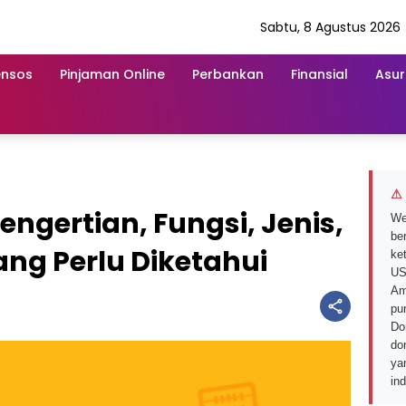
Sabtu, 8 Agustus 2026
ensos
Pinjaman Online
Perbankan
Finansial
Asur
⚠ 
ngertian, Fungsi, Jenis,
We
ber
ng Perlu Diketahui
ke
US
Am
pu
Do
do
ya
in