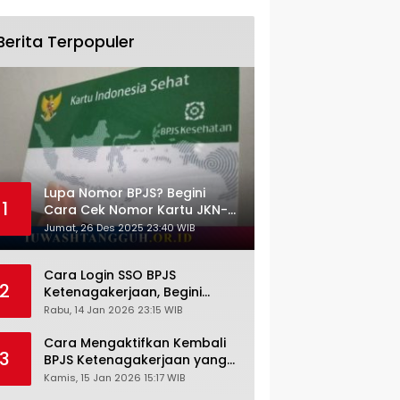
Berita Terpopuler
Lupa Nomor BPJS? Begini
1
Cara Cek Nomor Kartu JKN-
KIS dengan NIK KTP
Jumat, 26 Des 2025 23:40 WIB
Cara Login SSO BPJS
2
Ketenagakerjaan, Begini
Tutorial Lengkap dan
Rabu, 14 Jan 2026 23:15 WIB
Pengertiannya
Cara Mengaktifkan Kembali
3
BPJS Ketenagakerjaan yang
Nonaktif, Begini Panduan
Kamis, 15 Jan 2026 15:17 WIB
Lengkapnya