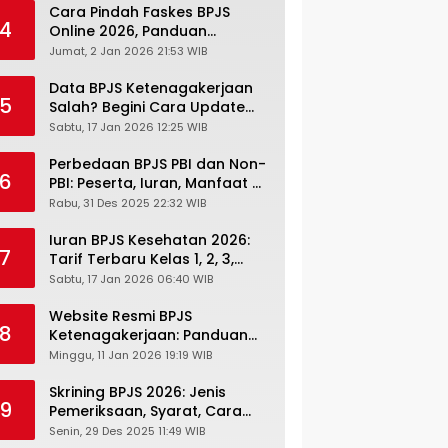
Cara Pindah Faskes BPJS
4
Online 2026, Panduan
Lengkap via Mobile JKN,
Jumat, 2 Jan 2026 21:53 WIB
PANDAWA & Offiline Kantor
Cabang
Data BPJS Ketenagakerjaan
5
Salah? Begini Cara Update
Rekening, Alamat, HP di JMO
Sabtu, 17 Jan 2026 12:25 WIB
Perbedaan BPJS PBI dan Non-
6
PBI: Peserta, Iuran, Manfaat &
Masa Berlaku Terbaru 2026
Rabu, 31 Des 2025 22:32 WIB
Iuran BPJS Kesehatan 2026:
7
Tarif Terbaru Kelas 1, 2, 3,
Cara Bayar, Denda &
Sabtu, 17 Jan 2026 06:40 WIB
Panduan Lengkap Peserta
JKN-KIS
Website Resmi BPJS
8
Ketenagakerjaan: Panduan
Lengkap Akses dan Fitur
Minggu, 11 Jan 2026 19:19 WIB
Online
Skrining BPJS 2026: Jenis
9
Pemeriksaan, Syarat, Cara
Daftar & Cek Riwayat
Senin, 29 Des 2025 11:49 WIB