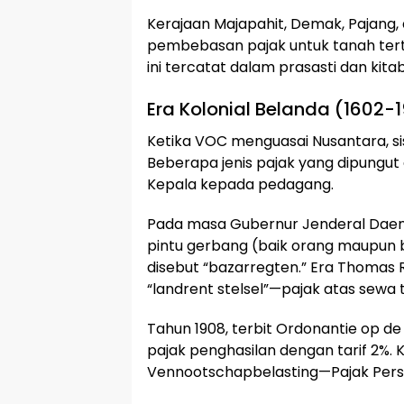
Kerajaan Majapahit, Demak, Pajang
pembebasan pajak untuk tanah tert
ini tercatat dalam prasasti dan kita
Era Kolonial Belanda (1602-
Ketika VOC menguasai Nusantara, s
Beberapa jenis pajak yang dipungut 
Kepala kepada pedagang.
Pada masa Gubernur Jenderal Daend
pintu gerbang (baik orang maupun b
disebut “bazarregten.” Era Thomas 
“landrent stelsel”—pajak atas sewa t
Tahun 1908, terbit Ordonantie op de
pajak penghasilan dengan tarif 2%. 
Vennootschapbelasting—Pajak Perse