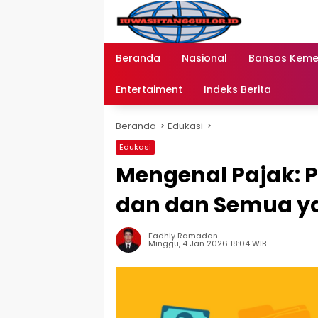
Langsung
ke
konten
Beranda
Nasional
Bansos Kem
Entertaiment
Indeks Berita
Beranda
Edukasi
Edukasi
Mengenal Pajak: Pe
dan dan Semua ya
Fadhly Ramadan
Minggu, 4 Jan 2026 18:04 WIB