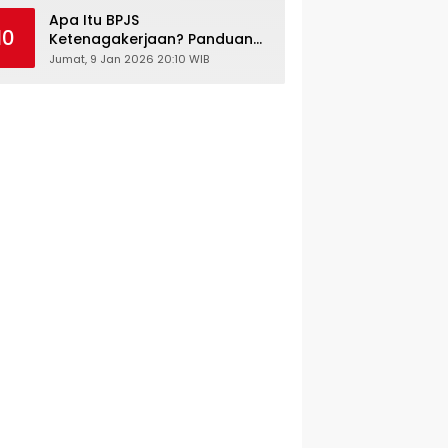
Kesehatan Gratis
Apa Itu BPJS
10
Ketenagakerjaan? Panduan
Lengkap untuk Pekerja dan
Jumat, 9 Jan 2026 20:10 WIB
Pengusaha