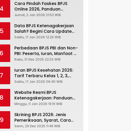
Cara Pindah Faskes BPJS
4
Online 2026, Panduan
Lengkap via Mobile JKN,
Jumat, 2 Jan 2026 21:53 WIB
PANDAWA & Offiline Kantor
Cabang
Data BPJS Ketenagakerjaan
5
Salah? Begini Cara Update
Rekening, Alamat, HP di JMO
Sabtu, 17 Jan 2026 12:25 WIB
Perbedaan BPJS PBI dan Non-
6
PBI: Peserta, Iuran, Manfaat &
Masa Berlaku Terbaru 2026
Rabu, 31 Des 2025 22:32 WIB
Iuran BPJS Kesehatan 2026:
7
Tarif Terbaru Kelas 1, 2, 3,
Cara Bayar, Denda &
Sabtu, 17 Jan 2026 06:40 WIB
Panduan Lengkap Peserta
JKN-KIS
Website Resmi BPJS
8
Ketenagakerjaan: Panduan
Lengkap Akses dan Fitur
Minggu, 11 Jan 2026 19:19 WIB
Online
Skrining BPJS 2026: Jenis
9
Pemeriksaan, Syarat, Cara
Daftar & Cek Riwayat
Senin, 29 Des 2025 11:49 WIB