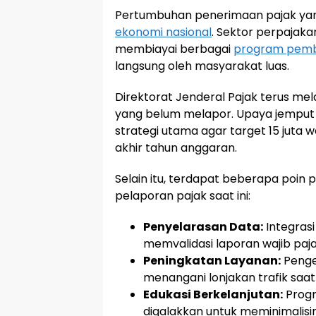
Pertumbuhan penerimaan pajak yang p
ekonomi nasional
. Sektor perpajak
membiayai berbagai
program pem
langsung oleh masyarakat luas.
Direktorat Jenderal Pajak terus me
yang belum melapor. Upaya jemput b
strategi utama agar target 15 juta
akhir tahun anggaran.
Selain itu, terdapat beberapa poin
pelaporan pajak saat ini:
Penyelarasan Data:
Integras
memvalidasi laporan wajib paja
Peningkatan Layanan:
Peng
menangani lonjakan trafik sa
Edukasi Berkelanjutan:
Progr
digalakkan untuk meminimalisi