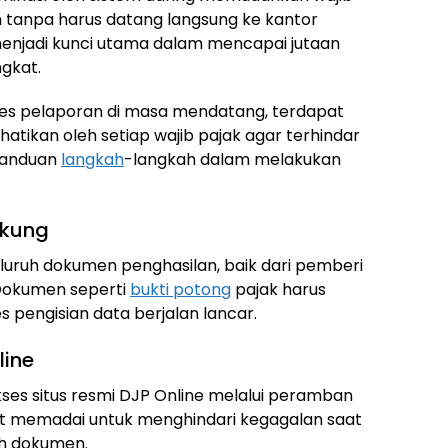
 tanpa harus datang langsung ke kantor
 menjadi kunci utama dalam mencapai jutaan
ngkat.
es pelaporan di masa mendatang, terdapat
hatikan oleh setiap wajib pajak agar terhindar
 panduan
langkah
-langkah dalam melakukan
ukung
luruh dokumen penghasilan, baik dari pemberi
 Dokumen seperti
bukti potong
pajak harus
s pengisian data berjalan lancar.
line
ses situs resmi DJP Online melalui peramban
rnet memadai untuk menghindari kegagalan saat
ah dokumen.