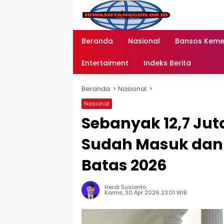
Langsung
ke
konten
Beranda
Nasional
Bansos Kem
Entertaiment
Indeks Berita
Beranda
Nasional
Nasional
Sebanyak 12,7 Ju
Sudah Masuk dan
Batas 2026
Herdi Susianto
Kamis, 30 Apr 2026 23:01 WIB