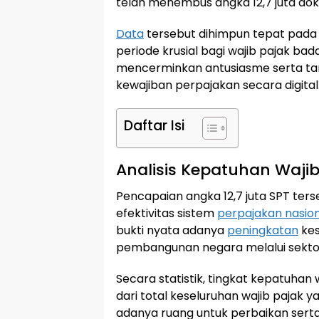
telah menembus angka 12,7 juta do
Data
tersebut dihimpun tepat pada 
periode krusial bagi wajib pajak bada
mencerminkan antusiasme serta t
kewajiban perpajakan secara digital
Daftar Isi
Analisis Kepatuhan Wajib
Pencapaian angka 12,7 juta SPT ter
efektivitas sistem
perpajakan nasio
bukti nyata adanya
peningkatan
kes
pembangunan negara melalui sektor
Secara statistik, tingkat kepatuhan 
dari total keseluruhan wajib pajak 
adanya ruang untuk perbaikan serta 