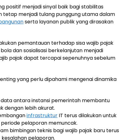
ositif menjadi sinyal baik bagi stabilitas
an tetap menjadi tulang punggung utama dalam
bangunan
serta layanan publik yang dirasakan
lakukan pemantauan terhadap sisa wajib pajak
ola dan sosialisasi berkelanjutan menjadi
 wajib pajak dapat tercapai sepenuhnya sebelum
 penting yang perlu dipahami mengenai dinamika
i data antara instansi pemerintah membantu
k dengan lebih akurat.
embangan
infrastruktur
IT terus dilakukan untuk
at periode pelaporan memuncak.
am bimbingan teknis bagi wajib pajak baru terus
r kesalahan pelaporan.