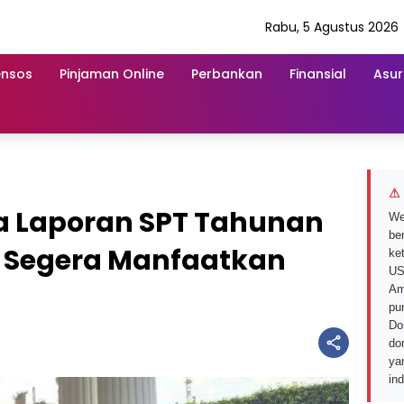
Rabu, 5 Agustus 2026
ensos
Pinjaman Online
Perbankan
Finansial
Asur
⚠ 
ta Laporan SPT Tahunan
We
ber
 Segera Manfaatkan
ke
US
Am
pu
Do
do
ya
in