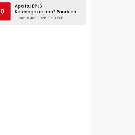
Kesehatan Gratis
Apa Itu BPJS
10
Ketenagakerjaan? Panduan
Lengkap untuk Pekerja dan
Jumat, 9 Jan 2026 20:10 WIB
Pengusaha