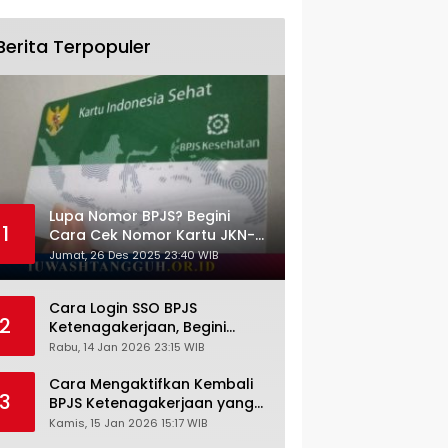
Berita Terpopuler
Lupa Nomor BPJS? Begini
1
Cara Cek Nomor Kartu JKN-
KIS dengan NIK KTP
Jumat, 26 Des 2025 23:40 WIB
Cara Login SSO BPJS
2
Ketenagakerjaan, Begini
Tutorial Lengkap dan
Rabu, 14 Jan 2026 23:15 WIB
Pengertiannya
Cara Mengaktifkan Kembali
3
BPJS Ketenagakerjaan yang
Nonaktif, Begini Panduan
Kamis, 15 Jan 2026 15:17 WIB
Lengkapnya