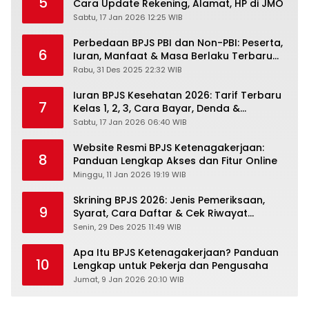
5
Cara Update Rekening, Alamat, HP di JMO
Sabtu, 17 Jan 2026 12:25 WIB
Perbedaan BPJS PBI dan Non-PBI: Peserta,
6
Iuran, Manfaat & Masa Berlaku Terbaru
2026
Rabu, 31 Des 2025 22:32 WIB
Iuran BPJS Kesehatan 2026: Tarif Terbaru
7
Kelas 1, 2, 3, Cara Bayar, Denda &
Panduan Lengkap Peserta JKN-KIS
Sabtu, 17 Jan 2026 06:40 WIB
Website Resmi BPJS Ketenagakerjaan:
8
Panduan Lengkap Akses dan Fitur Online
Minggu, 11 Jan 2026 19:19 WIB
Skrining BPJS 2026: Jenis Pemeriksaan,
9
Syarat, Cara Daftar & Cek Riwayat
Kesehatan Gratis
Senin, 29 Des 2025 11:49 WIB
Apa Itu BPJS Ketenagakerjaan? Panduan
10
Lengkap untuk Pekerja dan Pengusaha
Jumat, 9 Jan 2026 20:10 WIB