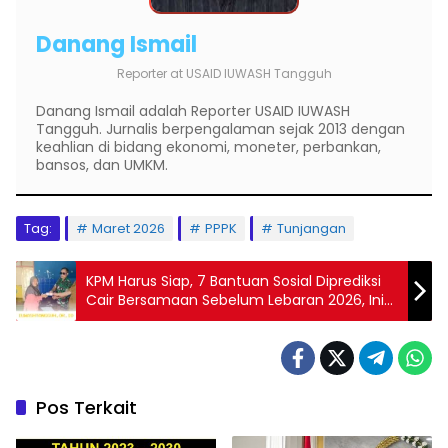
Danang Ismail
Reporter
at
USAID IUWASH Tangguh
Danang Ismail adalah Reporter USAID IUWASH
Tangguh. Jurnalis berpengalaman sejak 2013 dengan
keahlian di bidang ekonomi, moneter, perbankan,
bansos, dan UMKM.
Tag:
Maret 2026
PPPK
Tunjangan
KPM Harus Siap, 7 Bantuan Sosial Diprediksi
Cair Bersamaan Sebelum Lebaran 2026, Ini
Daftar Penerimanya
Pos Terkait