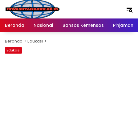
Langsung
ke
konten
Beranda
Nasional
Bansos Kemensos
Pinjaman O
Beranda
Edukasi
Edukasi