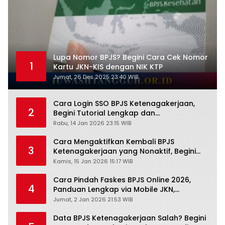
Lupa Nomor BPJS? Begini Cara Cek Nomor
1
Kartu JKN-KIS dengan NIK KTP
Jumat, 26 Des 2025 23:40 WIB
Cara Login SSO BPJS Ketenagakerjaan,
2
Begini Tutorial Lengkap dan
Pengertiannya
Rabu, 14 Jan 2026 23:15 WIB
Cara Mengaktifkan Kembali BPJS
3
Ketenagakerjaan yang Nonaktif, Begini
Panduan Lengkapnya
Kamis, 15 Jan 2026 15:17 WIB
Cara Pindah Faskes BPJS Online 2026,
4
Panduan Lengkap via Mobile JKN,
PANDAWA & Offiline Kantor Cabang
Jumat, 2 Jan 2026 21:53 WIB
Data BPJS Ketenagakerjaan Salah? Begini