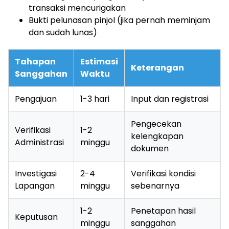
transaksi mencurigakan
Bukti pelunasan pinjol (jika pernah meminjam
dan sudah lunas)
Tahapan
Estimasi
Keterangan
Sanggahan
Waktu
Pengajuan
1-3 hari
Input dan registrasi
Pengecekan
Verifikasi
1-2
kelengkapan
Administrasi
minggu
dokumen
Investigasi
2-4
Verifikasi kondisi
Lapangan
minggu
sebenarnya
1-2
Penetapan hasil
Keputusan
minggu
sanggahan