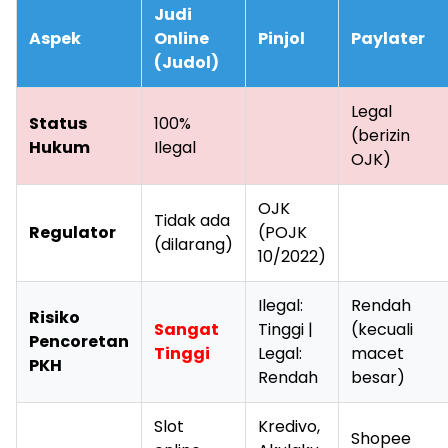
Judi
Aspek
Online
Pinjol
Paylater
(Judol)
Legal
Status
100%
(berizin
Hukum
Ilegal
OJK)
OJK
Tidak ada
Regulator
(POJK
(dilarang)
10/2022)
Ilegal:
Rendah
Risiko
Sangat
Tinggi |
(kecuali
Pencoretan
Tinggi
Legal:
macet
PKH
Rendah
besar)
Slot
Kredivo,
Shopee