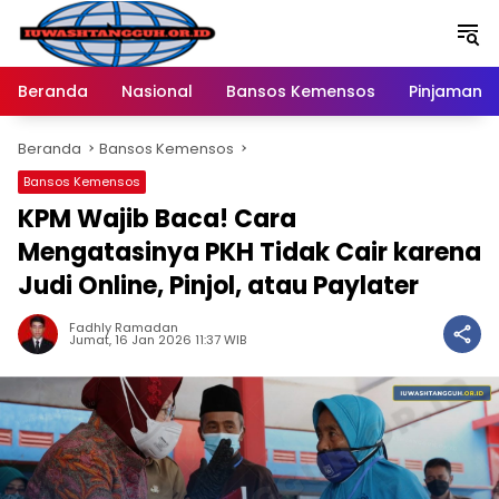
Langsung
ke
konten
Beranda
Nasional
Bansos Kemensos
Pinjaman O
Beranda
Bansos Kemensos
Bansos Kemensos
KPM Wajib Baca! Cara
Mengatasinya PKH Tidak Cair karena
Judi Online, Pinjol, atau Paylater
Fadhly Ramadan
Jumat, 16 Jan 2026 11:37 WIB