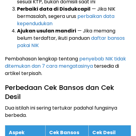
sesuai KTP, bukan domisili saat ini
Perbaiki data di Disdukcapil
— Jika NIK
bermasalah, segera urus
perbaikan data
kependudukan
Ajukan usulan mandiri
— Jika memang
belum terdaftar, ikuti panduan
daftar bansos
pakai NIK
Pembahasan lengkap tentang
penyebab NIK tidak
ditemukan dan 7 cara mengatasinya
tersedia di
artikel terpisah.
Perbedaan Cek Bansos dan Cek
Desil
Dua istilah ini sering tertukar padahal fungsinya
berbeda.
Aspek
Cek Bansos
Cek Desil