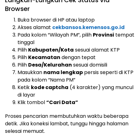
Langkah-Langkah Cek Status via
Browser
Buka browser di HP atau laptop
Akses alamat
cekbansos.kemensos.go.id
Pada kolom “Wilayah PM”, pilih
Provinsi
tempat
tinggal
Pilih
Kabupaten/Kota
sesuai alamat KTP
Pilih
Kecamatan
dengan tepat
Pilih
Desa/Kelurahan
sesuai domisili
Masukkan
nama lengkap
persis seperti di KTP
pada kolom “Nama PM”
Ketik
kode captcha
(4 karakter) yang muncul
di layar
Klik tombol
“Cari Data”
Proses pencarian membutuhkan waktu beberapa
detik. Jika koneksi lambat, tunggu hingga halaman
selesai memuat.