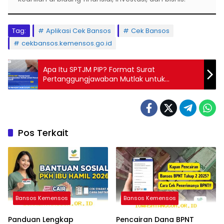
Tag:
Aplikasi Cek Bansos
Cek Bansos
cekbansos.kemensos.go.id
Apa Itu SPTJM PIP? Format Surat
Pertanggungjawaban Mutlak untuk
Pencairan Dana Kolektif
Pos Terkait
Bansos Kemensos
Bansos Kemensos
Panduan Lengkap
Pencairan Dana BPNT