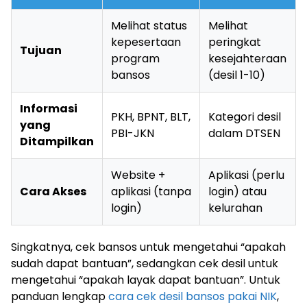
Melihat status
Melihat
kepesertaan
peringkat
Tujuan
program
kesejahteraan
bansos
(desil 1-10)
Informasi
PKH, BPNT, BLT,
Kategori desil
yang
PBI-JKN
dalam DTSEN
Ditampilkan
Website +
Aplikasi (perlu
Cara Akses
aplikasi (tanpa
login) atau
login)
kelurahan
Singkatnya, cek bansos untuk mengetahui “apakah
sudah dapat bantuan”, sedangkan cek desil untuk
mengetahui “apakah layak dapat bantuan”. Untuk
panduan lengkap
cara cek desil bansos pakai NIK
,