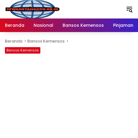
Langsung
ke
konten
Beranda
Nasional
Bansos Kemensos
Pinjaman O
Beranda
Bansos Kemensos
Bansos Kemensos