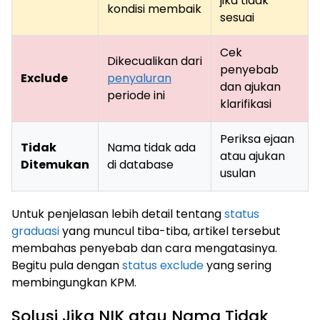
jika tidak
kondisi membaik
sesuai
Cek
Dikecualikan dari
penyebab
Exclude
penyaluran
dan ajukan
periode ini
klarifikasi
Periksa ejaan
Tidak
Nama tidak ada
atau ajukan
Ditemukan
di database
usulan
Untuk penjelasan lebih detail tentang
status
graduasi
yang muncul tiba-tiba, artikel tersebut
membahas penyebab dan cara mengatasinya.
Begitu pula dengan
status exclude
yang sering
membingungkan KPM.
Solusi Jika NIK atau Nama Tidak