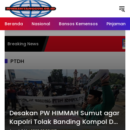
Langsung
ke
konten
Beranda
Nasional
Bansos Kemensos
Pinjaman O
Pen
Breaking News
Mela
Rat
PTDH
Desakan PW HIMMAH Sumut agar
Kapolri Tolak Banding Kompol DK