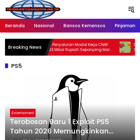
Langsung
ke
konten
Beranda
Nasional
Bansos Kemensos
Pinjaman O
i
Realisasi Penyaluran Modal Kerja CNAF
Dapatkan 
Breaking News
Capai 223 Miliar Rupiah Sepanjang Maret
Segar di 
2026 Ini
Mei 2026
PS5
Entertaiment
Terobosan Baru 1 Exploit PS5
Tahun 2026 Memungkinkan