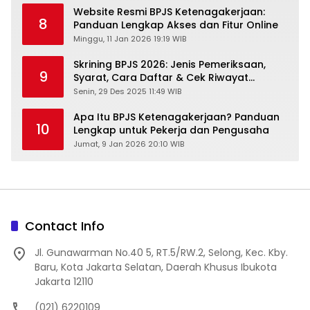
Website Resmi BPJS Ketenagakerjaan:
8
Panduan Lengkap Akses dan Fitur Online
Minggu, 11 Jan 2026 19:19 WIB
Skrining BPJS 2026: Jenis Pemeriksaan,
9
Syarat, Cara Daftar & Cek Riwayat
Kesehatan Gratis
Senin, 29 Des 2025 11:49 WIB
Apa Itu BPJS Ketenagakerjaan? Panduan
10
Lengkap untuk Pekerja dan Pengusaha
Jumat, 9 Jan 2026 20:10 WIB
Contact Info
Jl. Gunawarman No.40 5, RT.5/RW.2, Selong, Kec. Kby.
Baru, Kota Jakarta Selatan, Daerah Khusus Ibukota
Jakarta 12110
(021) 6220109