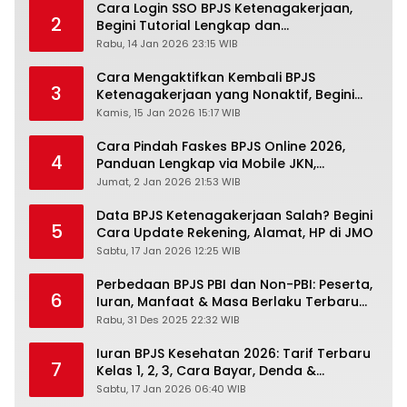
Cara Login SSO BPJS Ketenagakerjaan,
2
Begini Tutorial Lengkap dan
Pengertiannya
Rabu, 14 Jan 2026 23:15 WIB
Cara Mengaktifkan Kembali BPJS
3
Ketenagakerjaan yang Nonaktif, Begini
Panduan Lengkapnya
Kamis, 15 Jan 2026 15:17 WIB
Cara Pindah Faskes BPJS Online 2026,
4
Panduan Lengkap via Mobile JKN,
PANDAWA & Offiline Kantor Cabang
Jumat, 2 Jan 2026 21:53 WIB
Data BPJS Ketenagakerjaan Salah? Begini
5
Cara Update Rekening, Alamat, HP di JMO
Sabtu, 17 Jan 2026 12:25 WIB
Perbedaan BPJS PBI dan Non-PBI: Peserta,
6
Iuran, Manfaat & Masa Berlaku Terbaru
2026
Rabu, 31 Des 2025 22:32 WIB
Iuran BPJS Kesehatan 2026: Tarif Terbaru
7
Kelas 1, 2, 3, Cara Bayar, Denda &
Panduan Lengkap Peserta JKN-KIS
Sabtu, 17 Jan 2026 06:40 WIB