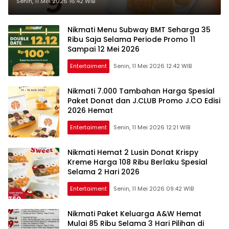
Harga 9.900 Serta Cashback 50%
Senin, 11 Mei 2026 16:42 WIB
Nikmati Menu Subway BMT Seharga 35
Ribu Saja Selama Periode Promo 11
Sampai 12 Mei 2026
Entertaiment
Senin, 11 Mei 2026 12:42 WIB
Nikmati 7.000 Tambahan Harga Spesial
Paket Donat dan J.CLUB Promo J.CO Edisi
2026 Hemat
Entertaiment
Senin, 11 Mei 2026 12:21 WIB
Nikmati Hemat 2 Lusin Donat Krispy
Kreme Harga 108 Ribu Berlaku Spesial
Selama 2 Hari 2026
Entertaiment
Senin, 11 Mei 2026 09:42 WIB
Nikmati Paket Keluarga A&W Hemat
Mulai 85 Ribu Selama 3 Hari Pilihan di