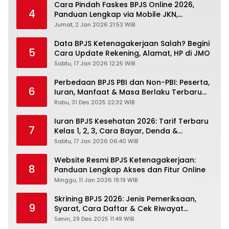
Cara Pindah Faskes BPJS Online 2026,
4
Panduan Lengkap via Mobile JKN,
PANDAWA & Offiline Kantor Cabang
Jumat, 2 Jan 2026 21:53 WIB
Data BPJS Ketenagakerjaan Salah? Begini
5
Cara Update Rekening, Alamat, HP di JMO
Sabtu, 17 Jan 2026 12:25 WIB
Perbedaan BPJS PBI dan Non-PBI: Peserta,
6
Iuran, Manfaat & Masa Berlaku Terbaru
2026
Rabu, 31 Des 2025 22:32 WIB
Iuran BPJS Kesehatan 2026: Tarif Terbaru
7
Kelas 1, 2, 3, Cara Bayar, Denda &
Panduan Lengkap Peserta JKN-KIS
Sabtu, 17 Jan 2026 06:40 WIB
Website Resmi BPJS Ketenagakerjaan:
8
Panduan Lengkap Akses dan Fitur Online
Minggu, 11 Jan 2026 19:19 WIB
Skrining BPJS 2026: Jenis Pemeriksaan,
9
Syarat, Cara Daftar & Cek Riwayat
Kesehatan Gratis
Senin, 29 Des 2025 11:49 WIB