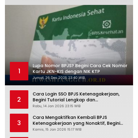
Lupa Nomor BPJS? Begini Cara Cek Nomor
1
Kartu JKN-KIS dengan NIK KTP
Jumat, 26 Des 2025 23:40 WIB
Cara Login SSO BPJS Ketenagakerjaan,
2
Begini Tutorial Lengkap dan
Pengertiannya
Rabu, 14 Jan 2026 23:15 WIB
Cara Mengaktifkan Kembali BPJS
3
Ketenagakerjaan yang Nonaktif, Begini
Panduan Lengkapnya
Kamis, 15 Jan 2026 15:17 WIB