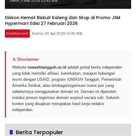
Spesial Beli 1 Gratis 1
Senin, 11 Mei 2026 02:42 WIB
Diskon Hemat Biskuit Kaleng dan Sirup di Promo JSM
Hypermart Edisi 27 Februari 2026
Entertaiment
Kamis, 30 Apr 2026 01:42 WIB
⚠ Disclaimer
Website
iuwashtangguh.or.id
adalah portal berita independen
yang tidak memiliki afiliasi, keterkaitan, maupun hubungan
resmi dengan USAID, program IUWASH Tangguh, Pemerintah
Amerika Serikat, atau lembaga/organisasi mana pun yang
sebelumnya menggunakan domain ini. Domain ini diperoleh
melalui proses registrasi domain expired secara sah. Seluruh
konten yang disajikan merupakan hasil kerja redaksi
independen.
Berita Terpopuler