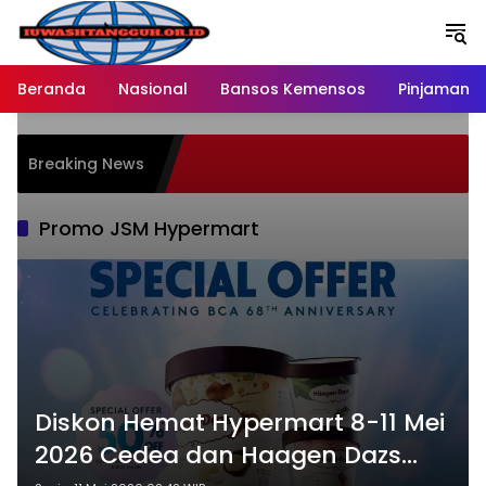
Langsung
ke
konten
Beranda
Nasional
Bansos Kemensos
Pinjaman O
Breaking News
Promo JSM Hypermart
Diskon Hemat Hypermart 8-11 Mei
2026 Cedea dan Haagen Dazs