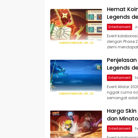
Hemat Koin
Legends de
Entertaiment
Event kolaboras
dengan Phase 2 
demi mendapatka
Penjelasan
Legends de
Entertaiment
Event Allstar 2
nggak cuma soa
semangat adal
Harga Skin
dan Minato
Entertaiment
Event kolaboras