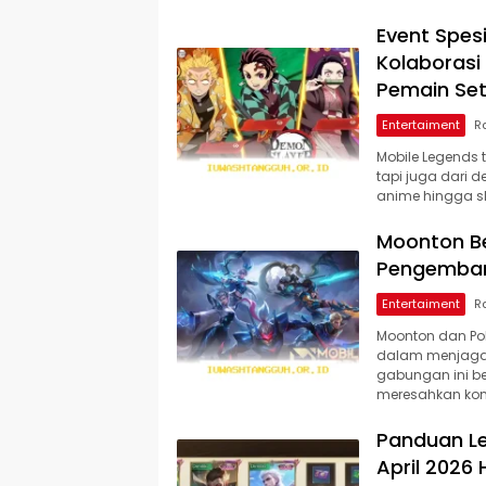
Event Spes
Kolaborasi
Pemain Set
Entertaiment
Mobile Legends 
tapi juga dari d
anime hingga sk
Moonton B
Pengembang
Entertaiment
Moonton dan Po
dalam menjaga i
gabungan ini b
meresahkan ko
Panduan Le
April 2026