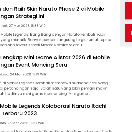
 dan Raih Skin Naruto Phase 2 di Mobile
ngan Strategi Ini
Jumat, 27 Mar 2026 18:38 WIB
i Mobile Legends: Bang Bang dengan Naruto kembali hadir
yang menarik. Banyak pemain langsung tergiur untuk top up
n skin favorit seperti Minato Namikaze atau…
 Lengkap Mini Game Allstar 2026 di Mobile
ngan Event Mancing Seru
Selasa, 24 Mar 2026 18:19 WIB
026 di Mobile Legends kembali membawa suasana seru yang
l pertandingan saja. Salah satu yang bikin pemain makin
ah hadirnya mini game memancing. Mini game…
 Mobile Legends Kolaborasi Naruto Itachi
 Terbaru 2023
Senin, 23 Mar 2026 15:57 WIB
i antara Mobile Legends: Bang Bang dan Naruto kembali hadir