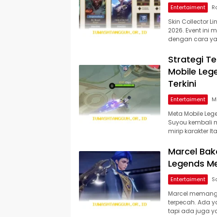
Entertaiment
Skin Collector L
2026. Event in
dengan cara yan
Strategi T
Mobile Le
Terkini
Entertaiment
Meta Mobile Leg
Suyou kembali 
mirip karakter It
Marcel Bak
Legends M
Entertaiment
Marcel memang j
terpecah. Ada y
tapi ada juga 