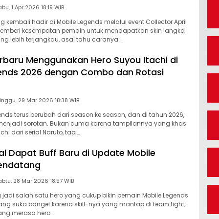
Rabu, 1 Apr 2026 18:19 WIB
ing kembali hadir di Mobile Legends melalui event Collector April
i memberi kesempatan pemain untuk mendapatkan skin langka
g lebih terjangkau, asal tahu caranya….
erbaru Menggunakan Hero Suyou Itachi di
gends 2026 dengan Combo dan Rotasi
Minggu, 29 Mar 2026 18:38 WIB
ends terus berubah dari season ke season, dan di tahun 2026,
menjadi sorotan. Bukan cuma karena tampilannya yang khas
achi dari serial Naruto, tapi…
al Dapat Buff Baru di Update Mobile
endatang
Sabtu, 28 Mar 2026 18:57 WIB
adi salah satu hero yang cukup bikin pemain Mobile Legends
ang suka banget karena skill-nya yang mantap di team fight,
yang merasa hero…