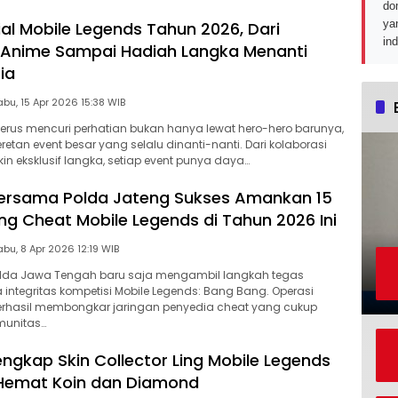
do
ya
ial Mobile Legends Tahun 2026, Dari
in
 Anime Sampai Hadiah Langka Menanti
ia
Rabu, 15 Apr 2026 15:38 WIB
terus mencuri perhatian bukan hanya lewat hero-hero barunya,
eretan event besar yang selalu dinanti-nanti. Dari kolaborasi
in eksklusif langka, setiap event punya daya…
ersama Polda Jateng Sukses Amankan 15
 Cheat Mobile Legends di Tahun 2026 Ini
Rabu, 8 Apr 2026 12:19 WIB
lda Jawa Tengah baru saja mengambil langkah tegas
ntegritas kompetisi Mobile Legends: Bang Bang. Operasi
erhasil membongkar jaringan penyedia cheat yang cukup
munitas…
ngkap Skin Collector Ling Mobile Legends
 Hemat Koin dan Diamond