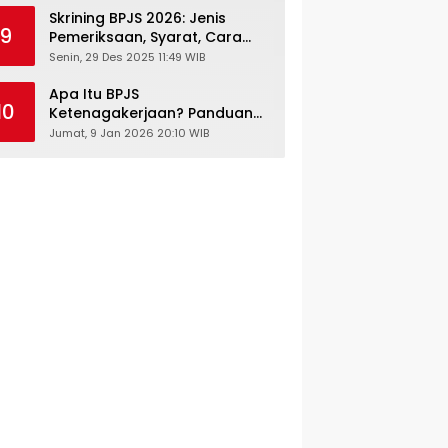
Skrining BPJS 2026: Jenis
9
Pemeriksaan, Syarat, Cara
Daftar & Cek Riwayat
Senin, 29 Des 2025 11:49 WIB
Kesehatan Gratis
Apa Itu BPJS
10
Ketenagakerjaan? Panduan
Lengkap untuk Pekerja dan
Jumat, 9 Jan 2026 20:10 WIB
Pengusaha