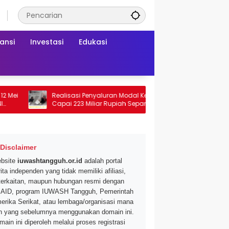
ansi
Investasi
Edukasi
Realisasi Penyaluran Modal Kerja CNAF
Dapatkan Di
Capai 223 Miliar Rupiah Sepanjang Maret
Segar di Pr
2026 Ini
Mei 2026
Disclaimer
bsite
iuwashtangguh.or.id
adalah portal
ita independen yang tidak memiliki afiliasi,
terkaitan, maupun hubungan resmi dengan
AID, program IUWASH Tangguh, Pemerintah
erika Serikat, atau lembaga/organisasi mana
n yang sebelumnya menggunakan domain ini.
main ini diperoleh melalui proses registrasi