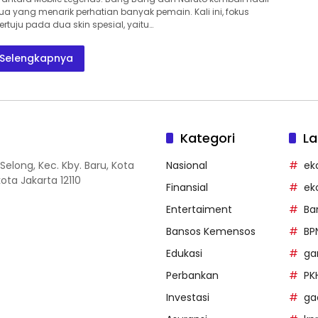
ua yang menarik perhatian banyak pemain. Kali ini, fokus
rtuju pada dua skin spesial, yaitu…
Selengkapnya
Kategori
La
Selong, Kec. Kby. Baru, Kota
Nasional
ek
ota Jakarta 12110
Finansial
ek
Entertaiment
Ba
Bansos Kemensos
BP
Edukasi
g
Perbankan
PK
Investasi
ga