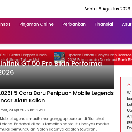
Sabtu, 8 Agustus 2026
ensos
Pinjaman Online
Perbankan
Finansial
Asur
atis 1 Pepper Lunch
Update Terbaru Penyaluran Bansos 12 Mei
ang Tahun Mei
2026 Fokus pada Dominasi Bank BNI
 Infinix GT 50 Pro Bikin Performa
serta Struk BRI
 2026
⚠ 
26! 5 Cara Baru Penipuan Mobile Legends
We
ber
ncar Akun Kalian
ke
Jumat, 24 Apr 2026 19:38 WIB
US
Am
Mobile Legends masih menganggap obrolan di fitur chat
pu
 biasa. Padahal, di balik tampilan santai itu, banyak modus
Do
mulai bermunculan. Salah satunya adalah tawaran…