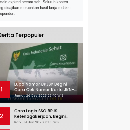
main expired secara sah. Seluruh konten
ng disajikan merupakan hasil kerja redaksi
dependen.
Berita Terpopuler
Lupa Nomor BPJS? Begini
1
Cara Cek Nomor Kartu JKN-
KIS dengan NIK KTP
Jumat, 26 Des 2025 23:40 WIB
Cara Login SSO BPJS
2
Ketenagakerjaan, Begini
Tutorial Lengkap dan
Rabu, 14 Jan 2026 23:15 WIB
Pengertiannya