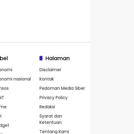
bel
Halaman
onomi
Disclaimer
onomi nasional
Kontak
nsos
Pedoman Media Siber
NT
Privacy Policy
ame
Redaksi
H
Syarat dan
Ketentuan
dget
Tentang Kami