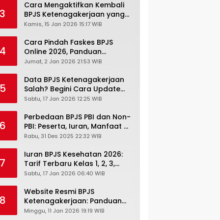
Cara Mengaktifkan Kembali
3
BPJS Ketenagakerjaan yang
Nonaktif, Begini Panduan
Kamis, 15 Jan 2026 15:17 WIB
Lengkapnya
Cara Pindah Faskes BPJS
4
Online 2026, Panduan
Lengkap via Mobile JKN,
Jumat, 2 Jan 2026 21:53 WIB
PANDAWA & Offiline Kantor
Cabang
Data BPJS Ketenagakerjaan
5
Salah? Begini Cara Update
Rekening, Alamat, HP di JMO
Sabtu, 17 Jan 2026 12:25 WIB
Perbedaan BPJS PBI dan Non-
6
PBI: Peserta, Iuran, Manfaat &
Masa Berlaku Terbaru 2026
Rabu, 31 Des 2025 22:32 WIB
Iuran BPJS Kesehatan 2026:
7
Tarif Terbaru Kelas 1, 2, 3,
Cara Bayar, Denda &
Sabtu, 17 Jan 2026 06:40 WIB
Panduan Lengkap Peserta
JKN-KIS
Website Resmi BPJS
8
Ketenagakerjaan: Panduan
Lengkap Akses dan Fitur
Minggu, 11 Jan 2026 19:19 WIB
Online