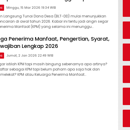
os
Minggu, 15 Mar 2026 19:34 WIB
n Langsung Tunai Dana Desa (BLT-DD) mulai menunjukkan
cairan di awal tahun 2026. Kabar ini tentu jadi angin segar
Penerima Manfaat (KPM) yang selama ini menunggu…
rga Penerima Manfaat, Pengertian, Syarat,
wajiban Lengkap 2026
os
Jumat, 2 Jan 2026 22:49 WIB
r istilah KPM tapi masih bingung sebenarnya apa artinya?
daftar sebagai KPM tapi belum paham apa saja hak dan
 melekat? KPM atau Keluarga Penerima Manfaat…