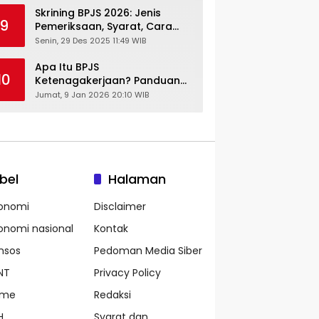
Skrining BPJS 2026: Jenis
9
Pemeriksaan, Syarat, Cara
Daftar & Cek Riwayat
Senin, 29 Des 2025 11:49 WIB
Kesehatan Gratis
Apa Itu BPJS
10
Ketenagakerjaan? Panduan
Lengkap untuk Pekerja dan
Jumat, 9 Jan 2026 20:10 WIB
Pengusaha
bel
Halaman
onomi
Disclaimer
onomi nasional
Kontak
nsos
Pedoman Media Siber
NT
Privacy Policy
ame
Redaksi
H
Syarat dan