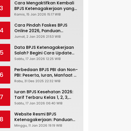
Cara Mengaktifkan Kembali
3
BPJS Ketenagakerjaan yang
Nonaktif, Begini Panduan
Kamis, 15 Jan 2026 15:17 WIB
Lengkapnya
Cara Pindah Faskes BPJS
4
Online 2026, Panduan
Lengkap via Mobile JKN,
Jumat, 2 Jan 2026 21:53 WIB
PANDAWA & Offiline Kantor
Cabang
Data BPJS Ketenagakerjaan
5
Salah? Begini Cara Update
Rekening, Alamat, HP di JMO
Sabtu, 17 Jan 2026 12:25 WIB
Perbedaan BPJS PBI dan Non-
6
PBI: Peserta, Iuran, Manfaat &
Masa Berlaku Terbaru 2026
Rabu, 31 Des 2025 22:32 WIB
Iuran BPJS Kesehatan 2026:
7
Tarif Terbaru Kelas 1, 2, 3,
Cara Bayar, Denda &
Sabtu, 17 Jan 2026 06:40 WIB
Panduan Lengkap Peserta
JKN-KIS
Website Resmi BPJS
8
Ketenagakerjaan: Panduan
Lengkap Akses dan Fitur
Minggu, 11 Jan 2026 19:19 WIB
Online