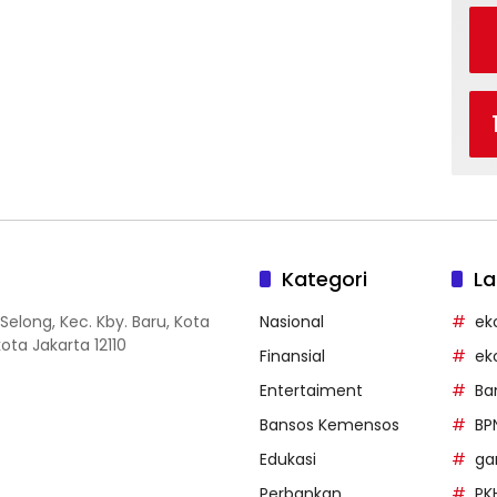
Kategori
La
Selong, Kec. Kby. Baru, Kota
Nasional
ek
ota Jakarta 12110
Finansial
ek
Entertaiment
Ba
Bansos Kemensos
BP
Edukasi
g
Perbankan
PK