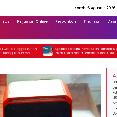
Kamis, 6 Agustus 2026
ensos
Pinjaman Online
Perbankan
Finansial
Asur
s 1 Pepper Lunch
Update Terbaru Penyaluran Bansos 12 Mei
g Tahun Mei
2026 Fokus pada Dominasi Bank BNI
serta Struk BRI
⚠ 
We
ber
ke
US
Am
pu
Do