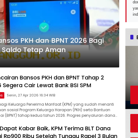
do
ya
in
ansos PKH dan BPNT 2026 Bagi
 Saldo Tetap Aman
cairan Bansos PKH dan BPNT Tahap 2
 Segera Cair Lewat Bank BSI SPM
os
Senin, 27 Apr 2026 16:34 WIB
bagi Keluarga Penerima Manfaat (KPM) yang sudah menanti
an sosial Program Keluarga Harapan (PKH) serta Bantuan
i (BPNT) tahap kedua tahun 2026. Progres penyaluran dana…
i Dapat Kabar Baik, KPM Terima BLT Dana
ai Rp900 Ribu Setelah Tunggu Rapel 3 Bulan