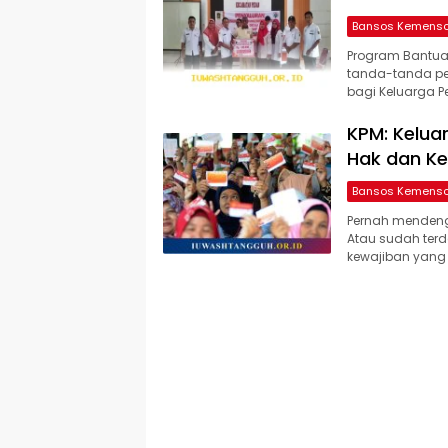
Bansos Kemens
Program Bantua
tanda-tanda pen
bagi Keluarga 
KPM: Kelua
Hak dan Ke
Bansos Kemens
Pernah mendenga
Atau sudah ter
kewajiban yang