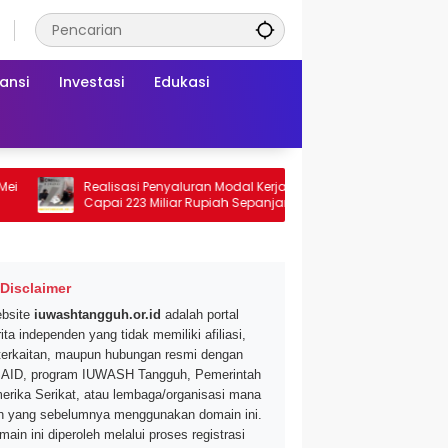
ansi
Investasi
Edukasi
Realisasi Penyaluran Modal Kerja CNAF
Dapatkan Disk
Capai 223 Miliar Rupiah Sepanjang Maret
Segar di Promo
2026 Ini
Mei 2026
Disclaimer
bsite
iuwashtangguh.or.id
adalah portal
ita independen yang tidak memiliki afiliasi,
terkaitan, maupun hubungan resmi dengan
AID, program IUWASH Tangguh, Pemerintah
erika Serikat, atau lembaga/organisasi mana
n yang sebelumnya menggunakan domain ini.
main ini diperoleh melalui proses registrasi