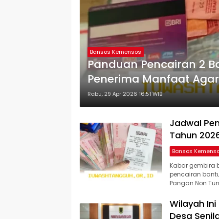
Bansos Kemensos
Panduan Pencairan 2 B
Penerima Manfaat Agar
Rabu, 29 Apr 2026 16:51 WIB
Jadwal Pen
Tahun 2026
Bansos Kemens
Kabar gembira 
pencairan bantu
Pangan Non Tuna
Wilayah In
Desa Senil