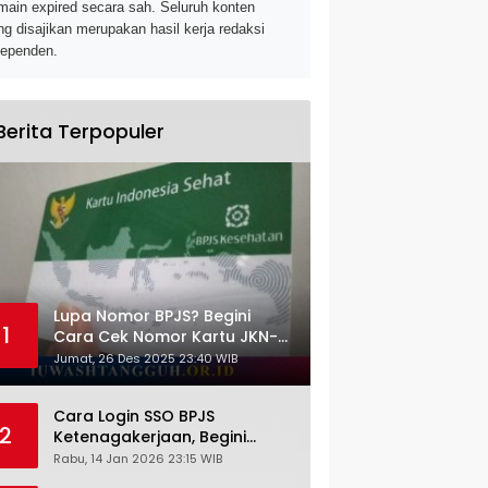
main expired secara sah. Seluruh konten
ng disajikan merupakan hasil kerja redaksi
dependen.
Berita Terpopuler
Lupa Nomor BPJS? Begini
1
Cara Cek Nomor Kartu JKN-
KIS dengan NIK KTP
Jumat, 26 Des 2025 23:40 WIB
Cara Login SSO BPJS
2
Ketenagakerjaan, Begini
Tutorial Lengkap dan
Rabu, 14 Jan 2026 23:15 WIB
Pengertiannya