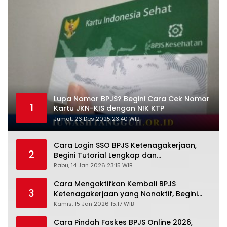
Lupa Nomor BPJS? Begini Cara Cek Nomor
1
Kartu JKN-KIS dengan NIK KTP
Jumat, 26 Des 2025 23:40 WIB
Cara Login SSO BPJS Ketenagakerjaan,
2
Begini Tutorial Lengkap dan
Pengertiannya
Rabu, 14 Jan 2026 23:15 WIB
Cara Mengaktifkan Kembali BPJS
3
Ketenagakerjaan yang Nonaktif, Begini
Panduan Lengkapnya
Kamis, 15 Jan 2026 15:17 WIB
Cara Pindah Faskes BPJS Online 2026,