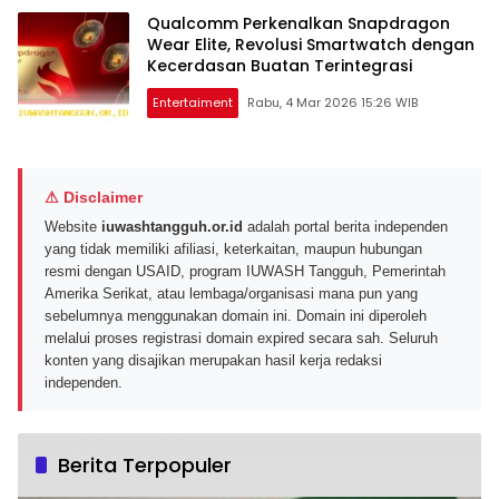
Qualcomm Perkenalkan Snapdragon
Wear Elite, Revolusi Smartwatch dengan
Kecerdasan Buatan Terintegrasi
Entertaiment
Rabu, 4 Mar 2026 15:26 WIB
⚠ Disclaimer
Website
iuwashtangguh.or.id
adalah portal berita independen
yang tidak memiliki afiliasi, keterkaitan, maupun hubungan
resmi dengan USAID, program IUWASH Tangguh, Pemerintah
Amerika Serikat, atau lembaga/organisasi mana pun yang
sebelumnya menggunakan domain ini. Domain ini diperoleh
melalui proses registrasi domain expired secara sah. Seluruh
konten yang disajikan merupakan hasil kerja redaksi
independen.
Berita Terpopuler