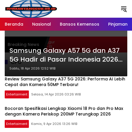
Langsung
ke
konten
Beranda
Nasional
Bansos Kemensos
Pinjaman O
n 46 Persen Buah Anggur
Breaking News
Hypermart Spesial 12-13
Samsung Galaxy A57 5G dan A37
5G Hadir di Pasar Indonesia 2026
CPU
dengan Harga dan Spesifikasi
Sabtu, 18 Apr 2026 12:52 WIB
Terbaru
Review Samsung Galaxy A37 5G 2026: Performa AI Lebih
Cepat dan Kamera 50MP Terbaru!
Entertaiment
Selasa, 14 Apr 2026 03:26 WIB
Bocoran Spesifikasi Lengkap Xiaomi 18 Pro dan Pro Max
dengan Kamera Periskop 200MP Terungkap 2026
Entertaiment
Kamis, 9 Apr 2026 13:26 WIB