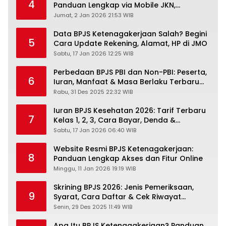
4
Panduan Lengkap via Mobile JKN,
PANDAWA & Offiline Kantor Cabang
Jumat, 2 Jan 2026 21:53 WIB
Data BPJS Ketenagakerjaan Salah? Begini
5
Cara Update Rekening, Alamat, HP di JMO
Sabtu, 17 Jan 2026 12:25 WIB
Perbedaan BPJS PBI dan Non-PBI: Peserta,
6
Iuran, Manfaat & Masa Berlaku Terbaru
2026
Rabu, 31 Des 2025 22:32 WIB
Iuran BPJS Kesehatan 2026: Tarif Terbaru
7
Kelas 1, 2, 3, Cara Bayar, Denda &
Panduan Lengkap Peserta JKN-KIS
Sabtu, 17 Jan 2026 06:40 WIB
Website Resmi BPJS Ketenagakerjaan:
8
Panduan Lengkap Akses dan Fitur Online
Minggu, 11 Jan 2026 19:19 WIB
Skrining BPJS 2026: Jenis Pemeriksaan,
9
Syarat, Cara Daftar & Cek Riwayat
Kesehatan Gratis
Senin, 29 Des 2025 11:49 WIB
Apa Itu BPJS Ketenagakerjaan? Panduan