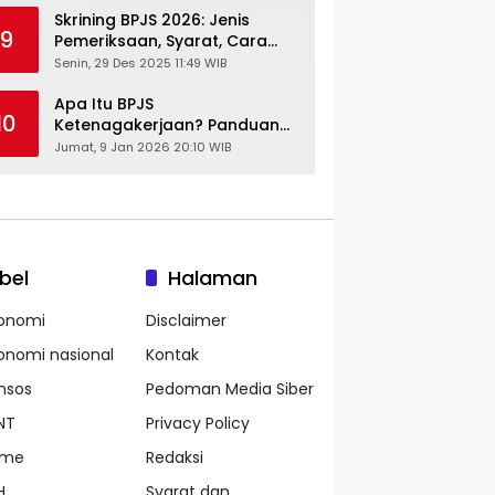
Skrining BPJS 2026: Jenis
9
Pemeriksaan, Syarat, Cara
Daftar & Cek Riwayat
Senin, 29 Des 2025 11:49 WIB
Kesehatan Gratis
Apa Itu BPJS
10
Ketenagakerjaan? Panduan
Lengkap untuk Pekerja dan
Jumat, 9 Jan 2026 20:10 WIB
Pengusaha
bel
Halaman
onomi
Disclaimer
onomi nasional
Kontak
nsos
Pedoman Media Siber
NT
Privacy Policy
ame
Redaksi
H
Syarat dan