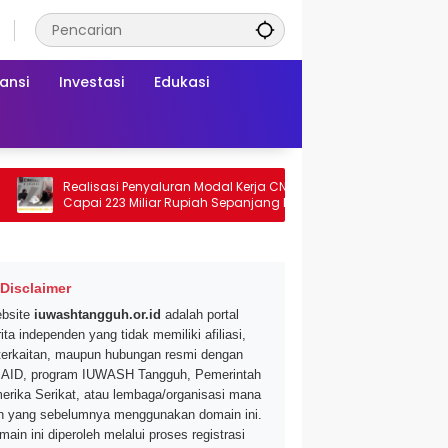
ansi
Investasi
Edukasi
Realisasi Penyaluran Modal Kerja CNAF
Dapatkan Diskon 
Capai 223 Miliar Rupiah Sepanjang Maret
Segar di Promo Hy
2026 Ini
Mei 2026
Disclaimer
bsite
iuwashtangguh.or.id
adalah portal
ita independen yang tidak memiliki afiliasi,
terkaitan, maupun hubungan resmi dengan
AID, program IUWASH Tangguh, Pemerintah
erika Serikat, atau lembaga/organisasi mana
n yang sebelumnya menggunakan domain ini.
main ini diperoleh melalui proses registrasi