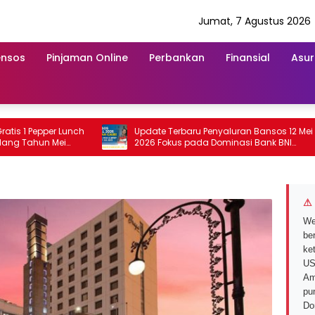
Jumat, 7 Agustus 2026
ensos
Pinjaman Online
Perbankan
Finansial
Asur
 Pepper Lunch
Update Terbaru Penyaluran Bansos 12 Mei
hun Mei
2026 Fokus pada Dominasi Bank BNI
serta Struk BRI
⚠ 
We
ber
ke
US
Am
pu
Do