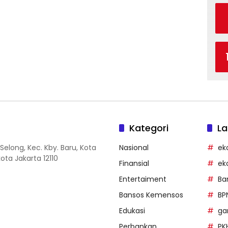
Kategori
La
Selong, Kec. Kby. Baru, Kota
Nasional
ek
ota Jakarta 12110
Finansial
ek
Entertaiment
Ba
Bansos Kemensos
BP
Edukasi
g
Perbankan
PK