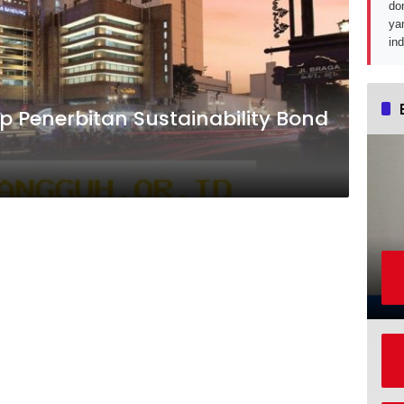
do
ya
in
p Penerbitan Sustainability Bond