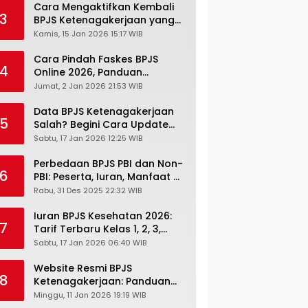
Cara Mengaktifkan Kembali
3
BPJS Ketenagakerjaan yang
Nonaktif, Begini Panduan
Kamis, 15 Jan 2026 15:17 WIB
Lengkapnya
Cara Pindah Faskes BPJS
4
Online 2026, Panduan
Lengkap via Mobile JKN,
Jumat, 2 Jan 2026 21:53 WIB
PANDAWA & Offiline Kantor
Cabang
Data BPJS Ketenagakerjaan
5
Salah? Begini Cara Update
Rekening, Alamat, HP di JMO
Sabtu, 17 Jan 2026 12:25 WIB
Perbedaan BPJS PBI dan Non-
6
PBI: Peserta, Iuran, Manfaat &
Masa Berlaku Terbaru 2026
Rabu, 31 Des 2025 22:32 WIB
Iuran BPJS Kesehatan 2026:
7
Tarif Terbaru Kelas 1, 2, 3,
Cara Bayar, Denda &
Sabtu, 17 Jan 2026 06:40 WIB
Panduan Lengkap Peserta
JKN-KIS
Website Resmi BPJS
8
Ketenagakerjaan: Panduan
Lengkap Akses dan Fitur
Minggu, 11 Jan 2026 19:19 WIB
Online