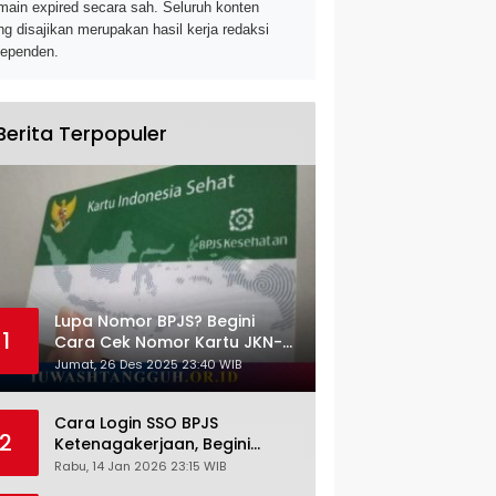
main expired secara sah. Seluruh konten
ng disajikan merupakan hasil kerja redaksi
dependen.
Berita Terpopuler
Lupa Nomor BPJS? Begini
1
Cara Cek Nomor Kartu JKN-
KIS dengan NIK KTP
Jumat, 26 Des 2025 23:40 WIB
Cara Login SSO BPJS
2
Ketenagakerjaan, Begini
Tutorial Lengkap dan
Rabu, 14 Jan 2026 23:15 WIB
Pengertiannya