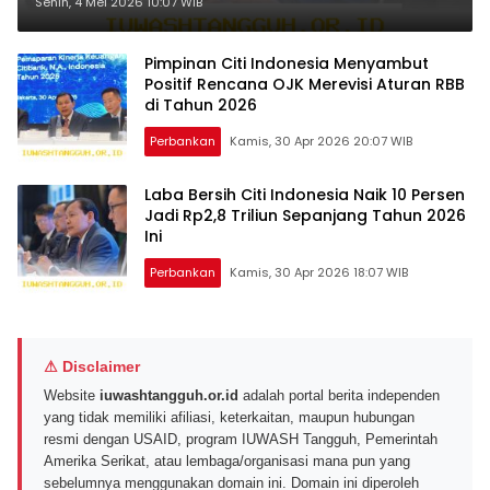
Pertumbuhan Pesat di 2026
Senin, 4 Mei 2026 10:07 WIB
Pimpinan Citi Indonesia Menyambut
Positif Rencana OJK Merevisi Aturan RBB
di Tahun 2026
Perbankan
Kamis, 30 Apr 2026 20:07 WIB
Laba Bersih Citi Indonesia Naik 10 Persen
Jadi Rp2,8 Triliun Sepanjang Tahun 2026
Ini
Perbankan
Kamis, 30 Apr 2026 18:07 WIB
⚠ Disclaimer
Website
iuwashtangguh.or.id
adalah portal berita independen
yang tidak memiliki afiliasi, keterkaitan, maupun hubungan
resmi dengan USAID, program IUWASH Tangguh, Pemerintah
Amerika Serikat, atau lembaga/organisasi mana pun yang
sebelumnya menggunakan domain ini. Domain ini diperoleh