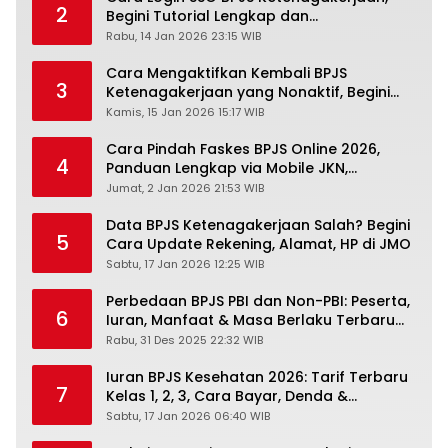
2
Begini Tutorial Lengkap dan
Pengertiannya
Rabu, 14 Jan 2026 23:15 WIB
Cara Mengaktifkan Kembali BPJS
3
Ketenagakerjaan yang Nonaktif, Begini
Panduan Lengkapnya
Kamis, 15 Jan 2026 15:17 WIB
Cara Pindah Faskes BPJS Online 2026,
4
Panduan Lengkap via Mobile JKN,
PANDAWA & Offiline Kantor Cabang
Jumat, 2 Jan 2026 21:53 WIB
Data BPJS Ketenagakerjaan Salah? Begini
5
Cara Update Rekening, Alamat, HP di JMO
Sabtu, 17 Jan 2026 12:25 WIB
Perbedaan BPJS PBI dan Non-PBI: Peserta,
6
Iuran, Manfaat & Masa Berlaku Terbaru
2026
Rabu, 31 Des 2025 22:32 WIB
Iuran BPJS Kesehatan 2026: Tarif Terbaru
7
Kelas 1, 2, 3, Cara Bayar, Denda &
Panduan Lengkap Peserta JKN-KIS
Sabtu, 17 Jan 2026 06:40 WIB