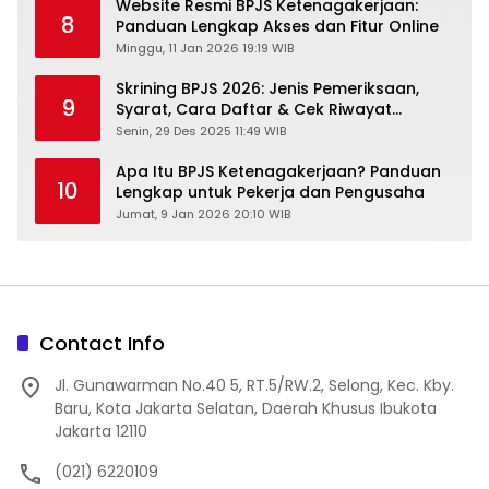
Website Resmi BPJS Ketenagakerjaan:
8
Panduan Lengkap Akses dan Fitur Online
Minggu, 11 Jan 2026 19:19 WIB
Skrining BPJS 2026: Jenis Pemeriksaan,
9
Syarat, Cara Daftar & Cek Riwayat
Kesehatan Gratis
Senin, 29 Des 2025 11:49 WIB
Apa Itu BPJS Ketenagakerjaan? Panduan
10
Lengkap untuk Pekerja dan Pengusaha
Jumat, 9 Jan 2026 20:10 WIB
Contact Info
Jl. Gunawarman No.40 5, RT.5/RW.2, Selong, Kec. Kby.
Baru, Kota Jakarta Selatan, Daerah Khusus Ibukota
Jakarta 12110
(021) 6220109