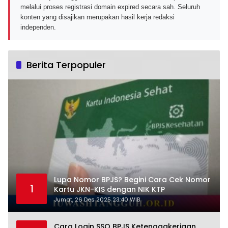
melalui proses registrasi domain expired secara sah. Seluruh
konten yang disajikan merupakan hasil kerja redaksi
independen.
Berita Terpopuler
Lupa Nomor BPJS? Begini Cara Cek Nomor
1
Kartu JKN-KIS dengan NIK KTP
Jumat, 26 Des 2025 23:40 WIB
Cara Login SSO BPJS Ketenagakerjaan,