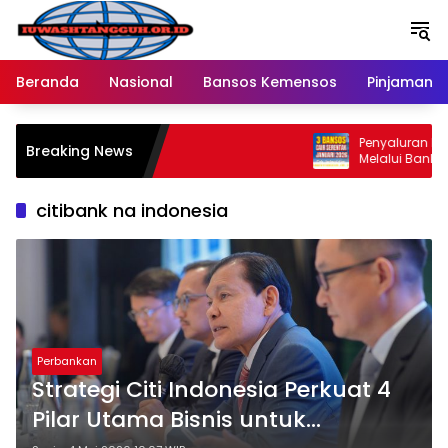
Langsung
ke
konten
Beranda
Nasional
Bansos Kemensos
Pinjaman O
Penyaluran Bansos T
Breaking News
Melalui Bank BRI dan
Ratusan Wilayah Bar
citibank na indonesia
Perbankan
Strategi Citi Indonesia Perkuat 4
Pilar Utama Bisnis untuk