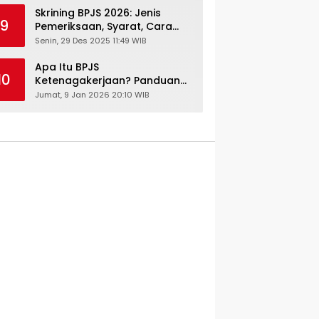
Skrining BPJS 2026: Jenis
9
Pemeriksaan, Syarat, Cara
Daftar & Cek Riwayat
Senin, 29 Des 2025 11:49 WIB
Kesehatan Gratis
Apa Itu BPJS
10
Ketenagakerjaan? Panduan
Lengkap untuk Pekerja dan
Jumat, 9 Jan 2026 20:10 WIB
Pengusaha