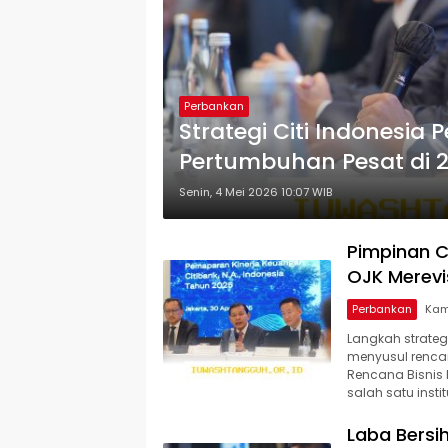
Perbankan
Strategi Citi Indonesia 
Pertumbuhan Pesat di 
Senin, 4 Mei 2026 10:07 WIB
Pimpinan C
OJK Merevi
Perbankan
Langkah strateg
menyusul renca
Rencana Bisnis 
salah satu instit
Laba Bersih