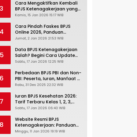
Cara Mengaktifkan Kembali
3
BPJS Ketenagakerjaan yang
Nonaktif, Begini Panduan
Kamis, 15 Jan 2026 15:17 WIB
Lengkapnya
Cara Pindah Faskes BPJS
4
Online 2026, Panduan
Lengkap via Mobile JKN,
Jumat, 2 Jan 2026 21:53 WIB
PANDAWA & Offiline Kantor
Cabang
Data BPJS Ketenagakerjaan
5
Salah? Begini Cara Update
Rekening, Alamat, HP di JMO
Sabtu, 17 Jan 2026 12:25 WIB
Perbedaan BPJS PBI dan Non-
6
PBI: Peserta, Iuran, Manfaat &
Masa Berlaku Terbaru 2026
Rabu, 31 Des 2025 22:32 WIB
Iuran BPJS Kesehatan 2026:
7
Tarif Terbaru Kelas 1, 2, 3,
Cara Bayar, Denda &
Sabtu, 17 Jan 2026 06:40 WIB
Panduan Lengkap Peserta
JKN-KIS
Website Resmi BPJS
8
Ketenagakerjaan: Panduan
Lengkap Akses dan Fitur
Minggu, 11 Jan 2026 19:19 WIB
Online