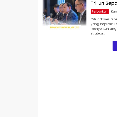
Triliun Sep
Perbankan
Citi Indonesia 
yang impresif. 
menyentuh angka
strategi…