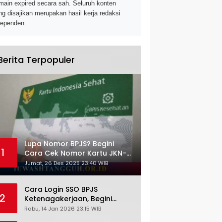
main expired secara sah. Seluruh konten
ng disajikan merupakan hasil kerja redaksi
dependen.
Berita Terpopuler
Lupa Nomor BPJS? Begini
1
Cara Cek Nomor Kartu JKN-
KIS dengan NIK KTP
Jumat, 26 Des 2025 23:40 WIB
Cara Login SSO BPJS
2
Ketenagakerjaan, Begini
Tutorial Lengkap dan
Rabu, 14 Jan 2026 23:15 WIB
Pengertiannya