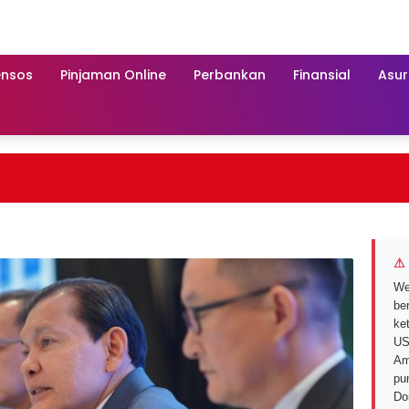
ensos
Pinjaman Online
Perbankan
Finansial
Asur
⚠ 
We
ber
ke
US
Am
pu
Do