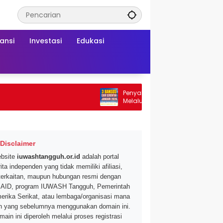
ansi
Investasi
Edukasi
Penyaluran Bansos Tahap 2 di 2026
Melalui Bank BRI dan BNI Jangkau
Ratusan Wilayah Baru
Disclaimer
bsite
iuwashtangguh.or.id
adalah portal
ita independen yang tidak memiliki afiliasi,
terkaitan, maupun hubungan resmi dengan
AID, program IUWASH Tangguh, Pemerintah
erika Serikat, atau lembaga/organisasi mana
n yang sebelumnya menggunakan domain ini.
main ini diperoleh melalui proses registrasi