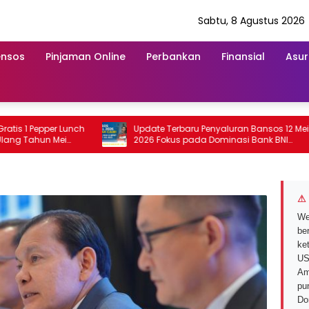
Sabtu, 8 Agustus 2026
ensos
Pinjaman Online
Perbankan
Finansial
Asur
 Pepper Lunch
Update Terbaru Penyaluran Bansos 12 Mei
ahun Mei
2026 Fokus pada Dominasi Bank BNI
serta Struk BRI
⚠ 
We
ber
ke
US
Am
pu
Do