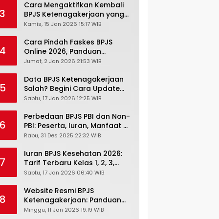
Cara Mengaktifkan Kembali
3
BPJS Ketenagakerjaan yang
Nonaktif, Begini Panduan
Kamis, 15 Jan 2026 15:17 WIB
Lengkapnya
Cara Pindah Faskes BPJS
4
Online 2026, Panduan
Lengkap via Mobile JKN,
Jumat, 2 Jan 2026 21:53 WIB
PANDAWA & Offiline Kantor
Cabang
Data BPJS Ketenagakerjaan
5
Salah? Begini Cara Update
Rekening, Alamat, HP di JMO
Sabtu, 17 Jan 2026 12:25 WIB
Perbedaan BPJS PBI dan Non-
6
PBI: Peserta, Iuran, Manfaat &
Masa Berlaku Terbaru 2026
Rabu, 31 Des 2025 22:32 WIB
Iuran BPJS Kesehatan 2026:
7
Tarif Terbaru Kelas 1, 2, 3,
Cara Bayar, Denda &
Sabtu, 17 Jan 2026 06:40 WIB
Panduan Lengkap Peserta
JKN-KIS
Website Resmi BPJS
8
Ketenagakerjaan: Panduan
Lengkap Akses dan Fitur
Minggu, 11 Jan 2026 19:19 WIB
Online