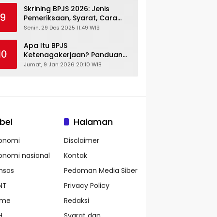
Skrining BPJS 2026: Jenis
9
Pemeriksaan, Syarat, Cara
Daftar & Cek Riwayat
Senin, 29 Des 2025 11:49 WIB
Kesehatan Gratis
Apa Itu BPJS
10
Ketenagakerjaan? Panduan
Lengkap untuk Pekerja dan
Jumat, 9 Jan 2026 20:10 WIB
Pengusaha
bel
Halaman
onomi
Disclaimer
onomi nasional
Kontak
nsos
Pedoman Media Siber
NT
Privacy Policy
ame
Redaksi
H
Syarat dan