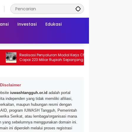
ansi
Investasi
Edukasi
Realisasi Penyaluran Modal Kerja CNAF
Dapatkan Diskon 
Capai 223 Miliar Rupiah Sepanjang Maret
Segar di Promo Hy
2026 Ini
Mei 2026
Disclaimer
bsite
iuwashtangguh.or.id
adalah portal
ita independen yang tidak memiliki afiliasi,
terkaitan, maupun hubungan resmi dengan
AID, program IUWASH Tangguh, Pemerintah
erika Serikat, atau lembaga/organisasi mana
n yang sebelumnya menggunakan domain ini.
main ini diperoleh melalui proses registrasi