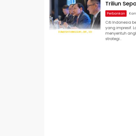
Triliun Sep
Perbankan
Citi Indonesia 
yang impresif. 
menyentuh angka
strategi…