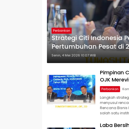
Perbankan
Strategi Citi Indonesia 
Pertumbuhan Pesat di 
Senin, 4 Mei 2026 10:07 WIB
Pimpinan C
OJK Merevi
Perbankan
Langkah strateg
menyusul renca
Rencana Bisnis 
salah satu instit
Laba Bersih