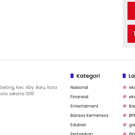
Kategori
La
Selong, Kec. Kby. Baru, Kota
Nasional
ek
ota Jakarta 12110
Finansial
ek
Entertaiment
Ba
Bansos Kemensos
BP
Edukasi
g
Perbankan
PK