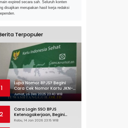
main expired secara sah. Seluruh konten
ng disajikan merupakan hasil kerja redaksi
dependen.
Berita Terpopuler
Lupa Nomor BPJS? Begini
1
Cara Cek Nomor Kartu JKN-
KIS dengan NIK KTP
Jumat, 26 Des 2025 23:40 WIB
Cara Login SSO BPJS
2
Ketenagakerjaan, Begini
Tutorial Lengkap dan
Rabu, 14 Jan 2026 23:15 WIB
Pengertiannya