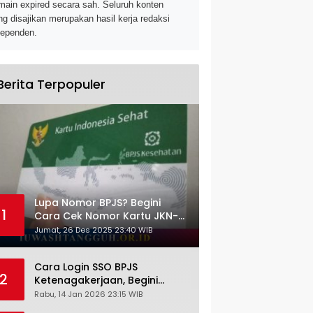
main expired secara sah. Seluruh konten
ng disajikan merupakan hasil kerja redaksi
dependen.
Berita Terpopuler
Lupa Nomor BPJS? Begini
1
Cara Cek Nomor Kartu JKN-
KIS dengan NIK KTP
Jumat, 26 Des 2025 23:40 WIB
Cara Login SSO BPJS
2
Ketenagakerjaan, Begini
Tutorial Lengkap dan
Rabu, 14 Jan 2026 23:15 WIB
Pengertiannya