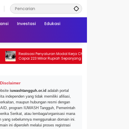
ansi
Investasi
Edukasi
Realisasi Penyaluran Modal Kerja CNAF
Dapatkan Diskon 
Capai 223 Miliar Rupiah Sepanjang Maret
Segar di Promo Hy
2026 Ini
Mei 2026
Disclaimer
bsite
iuwashtangguh.or.id
adalah portal
ita independen yang tidak memiliki afiliasi,
terkaitan, maupun hubungan resmi dengan
AID, program IUWASH Tangguh, Pemerintah
erika Serikat, atau lembaga/organisasi mana
n yang sebelumnya menggunakan domain ini.
main ini diperoleh melalui proses registrasi