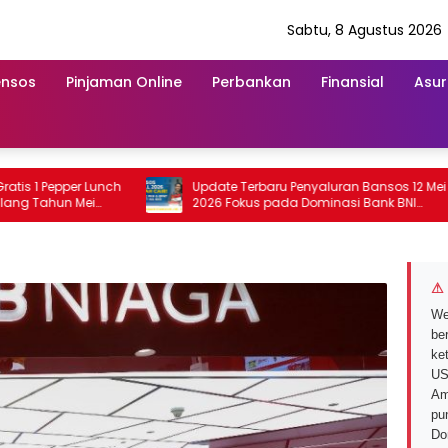
Sabtu, 8 Agustus 2026
ensos
Pinjaman Online
Perbankan
Finansial
Asur
 Pepper Lunch
Update Terbaru Penyaluran Bansos 12 Mei
ahun Mei
2026 Fokus pada Dominasi Bank BNI
serta Struk BRI
⚠ 
We
ber
ke
US
Am
pu
Do