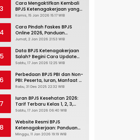
Cara Mengaktifkan Kembali
3
BPJS Ketenagakerjaan yang
Nonaktif, Begini Panduan
Kamis, 15 Jan 2026 15:17 WIB
Lengkapnya
Cara Pindah Faskes BPJS
4
Online 2026, Panduan
Lengkap via Mobile JKN,
Jumat, 2 Jan 2026 21:53 WIB
PANDAWA & Offiline Kantor
Cabang
Data BPJS Ketenagakerjaan
5
Salah? Begini Cara Update
Rekening, Alamat, HP di JMO
Sabtu, 17 Jan 2026 12:25 WIB
Perbedaan BPJS PBI dan Non-
6
PBI: Peserta, Iuran, Manfaat &
Masa Berlaku Terbaru 2026
Rabu, 31 Des 2025 22:32 WIB
Iuran BPJS Kesehatan 2026:
7
Tarif Terbaru Kelas 1, 2, 3,
Cara Bayar, Denda &
Sabtu, 17 Jan 2026 06:40 WIB
Panduan Lengkap Peserta
JKN-KIS
Website Resmi BPJS
8
Ketenagakerjaan: Panduan
Lengkap Akses dan Fitur
Minggu, 11 Jan 2026 19:19 WIB
Online