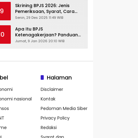
Skrining BPJS 2026: Jenis
9
Pemeriksaan, Syarat, Cara
Daftar & Cek Riwayat
Senin, 29 Des 2025 11:49 WIB
Kesehatan Gratis
Apa Itu BPJS
10
Ketenagakerjaan? Panduan
Lengkap untuk Pekerja dan
Jumat, 9 Jan 2026 20:10 WIB
Pengusaha
bel
Halaman
onomi
Disclaimer
onomi nasional
Kontak
nsos
Pedoman Media Siber
NT
Privacy Policy
ame
Redaksi
H
Syarat dan