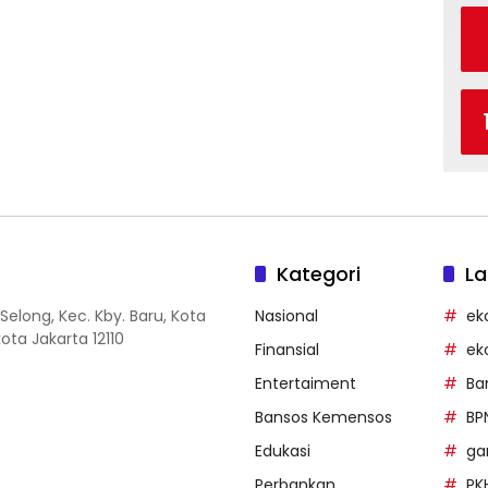
Kategori
La
Selong, Kec. Kby. Baru, Kota
Nasional
ek
ota Jakarta 12110
Finansial
ek
Entertaiment
Ba
Bansos Kemensos
BP
Edukasi
g
Perbankan
PK