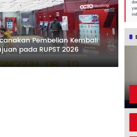
do
ya
in
canakan Pembelian Kembali
ujuan pada RUPST 2026