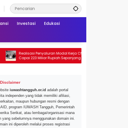
ansi
Investasi
Edukasi
Realisasi Penyaluran Modal Kerja CNAF
Dapatkan Diskon 
Capai 223 Miliar Rupiah Sepanjang Maret
Segar di Promo Hy
2026 Ini
Mei 2026
Disclaimer
bsite
iuwashtangguh.or.id
adalah portal
ita independen yang tidak memiliki afiliasi,
terkaitan, maupun hubungan resmi dengan
AID, program IUWASH Tangguh, Pemerintah
erika Serikat, atau lembaga/organisasi mana
n yang sebelumnya menggunakan domain ini.
main ini diperoleh melalui proses registrasi