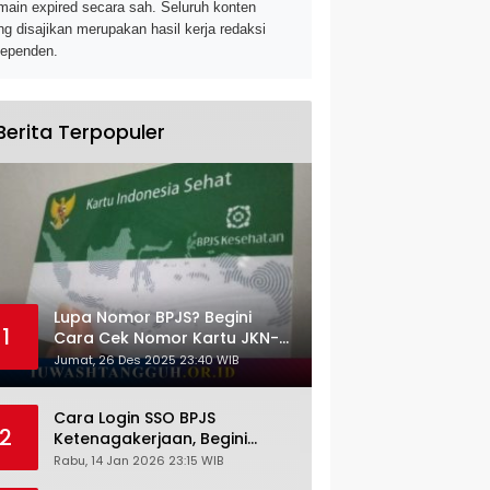
main expired secara sah. Seluruh konten
ng disajikan merupakan hasil kerja redaksi
dependen.
Berita Terpopuler
Lupa Nomor BPJS? Begini
1
Cara Cek Nomor Kartu JKN-
KIS dengan NIK KTP
Jumat, 26 Des 2025 23:40 WIB
Cara Login SSO BPJS
2
Ketenagakerjaan, Begini
Tutorial Lengkap dan
Rabu, 14 Jan 2026 23:15 WIB
Pengertiannya