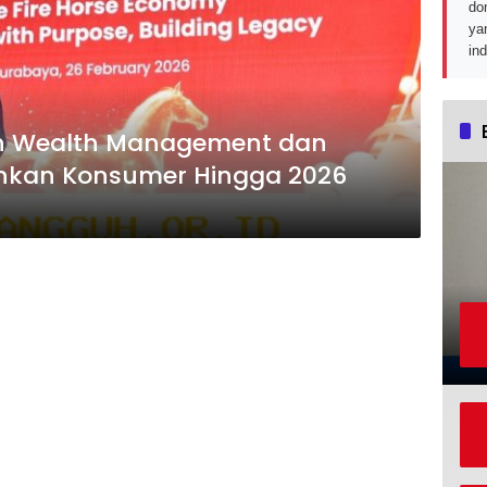
do
ya
in
n Wealth Management dan
nkan Konsumer Hingga 2026