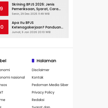
Skrining BPJS 2026: Jenis
9
Pemeriksaan, Syarat, Cara
Daftar & Cek Riwayat
Senin, 29 Des 2025 11:49 WIB
Kesehatan Gratis
Apa Itu BPJS
10
Ketenagakerjaan? Panduan
Lengkap untuk Pekerja dan
Jumat, 9 Jan 2026 20:10 WIB
Pengusaha
bel
Halaman
onomi
Disclaimer
onomi nasional
Kontak
nsos
Pedoman Media Siber
NT
Privacy Policy
ame
Redaksi
H
Syarat dan