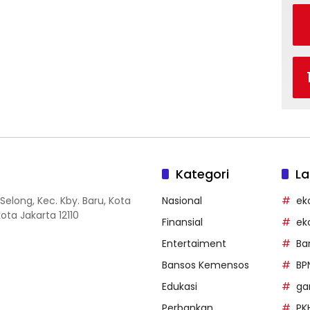
Kategori
La
Selong, Kec. Kby. Baru, Kota
Nasional
ek
ota Jakarta 12110
Finansial
ek
Entertaiment
Ba
Bansos Kemensos
BP
Edukasi
g
Perbankan
PK