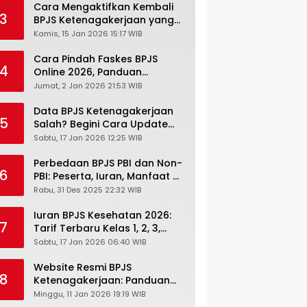
Cara Mengaktifkan Kembali
3
BPJS Ketenagakerjaan yang
Nonaktif, Begini Panduan
Kamis, 15 Jan 2026 15:17 WIB
Lengkapnya
Cara Pindah Faskes BPJS
4
Online 2026, Panduan
Lengkap via Mobile JKN,
Jumat, 2 Jan 2026 21:53 WIB
PANDAWA & Offiline Kantor
Cabang
Data BPJS Ketenagakerjaan
5
Salah? Begini Cara Update
Rekening, Alamat, HP di JMO
Sabtu, 17 Jan 2026 12:25 WIB
Perbedaan BPJS PBI dan Non-
6
PBI: Peserta, Iuran, Manfaat &
Masa Berlaku Terbaru 2026
Rabu, 31 Des 2025 22:32 WIB
Iuran BPJS Kesehatan 2026:
7
Tarif Terbaru Kelas 1, 2, 3,
Cara Bayar, Denda &
Sabtu, 17 Jan 2026 06:40 WIB
Panduan Lengkap Peserta
JKN-KIS
Website Resmi BPJS
8
Ketenagakerjaan: Panduan
Lengkap Akses dan Fitur
Minggu, 11 Jan 2026 19:19 WIB
Online