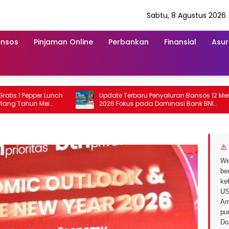
Sabtu, 8 Agustus 2026
ensos
Pinjaman Online
Perbankan
Finansial
Asur
 Pepper Lunch
Update Terbaru Penyaluran Bansos 12 Mei
ahun Mei
2026 Fokus pada Dominasi Bank BNI
serta Struk BRI
⚠ 
We
ber
ke
US
Am
pu
Do