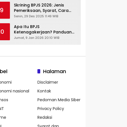
Skrining BPJS 2026: Jenis
9
Pemeriksaan, Syarat, Cara
Daftar & Cek Riwayat
Senin, 29 Des 2025 11:49 WIB
Kesehatan Gratis
Apa Itu BPJS
10
Ketenagakerjaan? Panduan
Lengkap untuk Pekerja dan
Jumat, 9 Jan 2026 20:10 WIB
Pengusaha
bel
Halaman
onomi
Disclaimer
onomi nasional
Kontak
nsos
Pedoman Media Siber
NT
Privacy Policy
ame
Redaksi
H
Syarat dan