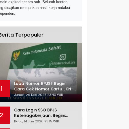
main expired secara sah. Seluruh konten
ng disajikan merupakan hasil kerja redaksi
dependen.
Berita Terpopuler
Lupa Nomor BPJS? Begini
1
Cara Cek Nomor Kartu JKN-
KIS dengan NIK KTP
Jumat, 26 Des 2025 23:40 WIB
Cara Login SSO BPJS
2
Ketenagakerjaan, Begini
Tutorial Lengkap dan
Rabu, 14 Jan 2026 23:15 WIB
Pengertiannya