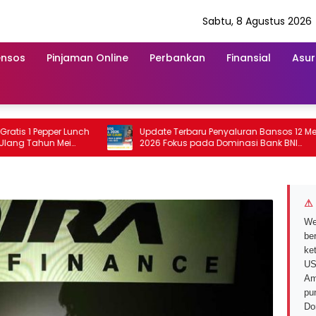
Sabtu, 8 Agustus 2026
ensos
Pinjaman Online
Perbankan
Finansial
Asur
 1 Pepper Lunch
Update Terbaru Penyaluran Bansos 12 Mei
Tahun Mei
2026 Fokus pada Dominasi Bank BNI
serta Struk BRI
⚠ 
We
ber
ke
US
Am
pu
Do