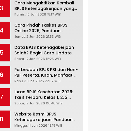
Cara Mengaktifkan Kembali
3
BPJS Ketenagakerjaan yang
Nonaktif, Begini Panduan
Kamis, 15 Jan 2026 15:17 WIB
Lengkapnya
Cara Pindah Faskes BPJS
4
Online 2026, Panduan
Lengkap via Mobile JKN,
Jumat, 2 Jan 2026 21:53 WIB
PANDAWA & Offiline Kantor
Cabang
Data BPJS Ketenagakerjaan
5
Salah? Begini Cara Update
Rekening, Alamat, HP di JMO
Sabtu, 17 Jan 2026 12:25 WIB
Perbedaan BPJS PBI dan Non-
6
PBI: Peserta, Iuran, Manfaat &
Masa Berlaku Terbaru 2026
Rabu, 31 Des 2025 22:32 WIB
Iuran BPJS Kesehatan 2026:
7
Tarif Terbaru Kelas 1, 2, 3,
Cara Bayar, Denda &
Sabtu, 17 Jan 2026 06:40 WIB
Panduan Lengkap Peserta
JKN-KIS
Website Resmi BPJS
8
Ketenagakerjaan: Panduan
Lengkap Akses dan Fitur
Minggu, 11 Jan 2026 19:19 WIB
Online