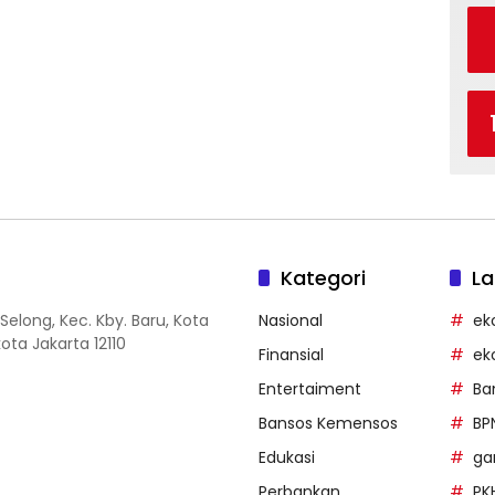
Kategori
La
Selong, Kec. Kby. Baru, Kota
Nasional
ek
ota Jakarta 12110
Finansial
ek
Entertaiment
Ba
Bansos Kemensos
BP
Edukasi
g
Perbankan
PK