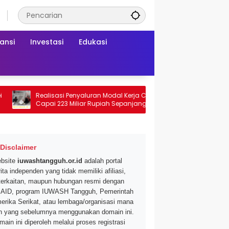
ansi
Investasi
Edukasi
Realisasi Penyaluran Modal Kerja CNAF
Dapatkan Disko
Capai 223 Miliar Rupiah Sepanjang Maret
Segar di Promo 
2026 Ini
Mei 2026
Disclaimer
bsite
iuwashtangguh.or.id
adalah portal
ita independen yang tidak memiliki afiliasi,
terkaitan, maupun hubungan resmi dengan
AID, program IUWASH Tangguh, Pemerintah
erika Serikat, atau lembaga/organisasi mana
n yang sebelumnya menggunakan domain ini.
main ini diperoleh melalui proses registrasi