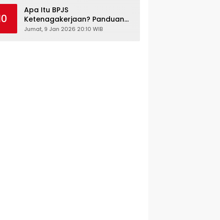
Kesehatan Gratis
Apa Itu BPJS
10
Ketenagakerjaan? Panduan
Lengkap untuk Pekerja dan
Jumat, 9 Jan 2026 20:10 WIB
Pengusaha