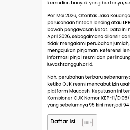
kemudian banyak yang bertanya, 
Per Mei 2026, Otoritas Jasa Keuan
perusahaan fintech lending atau LPB
bawah pengawasan ketat. Data ini
April 2026, sebagaimana dilansir dar
tidak mengalami perubahan jumlah, 
mengajukan pinjaman. Referensi leng
informasi pinjol resmi dan perlindu
iuwashtangguh.or.id.
Nah, perubahan terbaru sebenarnya 
ketika OJK resmi mencabut izin usah
platform Maucash. Keputusan ini t
Komisioner OJK Nomor KEP-11/D.06/2
yang sebelumnya 95 kini menjadi 94
Daftar Isi