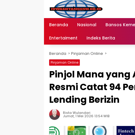
Langsung
ke
konten
Beranda
Nasional
Bansos Kem
Entertaiment
Indeks Berita
Beranda
Pinjaman Online
Pinjaman Online
Pinjol Mana yang 
Resmi Catat 94 P
Lending Berizin
Rista Wulandari
Jumat, 1 Mei 2026 13:54 WIB