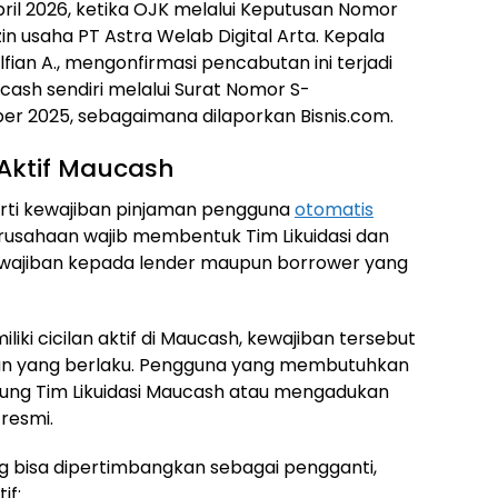
ril 2026, ketika OJK melalui Keputusan Nomor
n usaha PT Astra Welab Digital Arta. Kepala
fian A., mengonfirmasi pencabutan ini terjadi
ash sendiri melalui Surat Nomor S-
er 2025, sebagaimana dilaporkan Bisnis.com.
Aktif Maucash
arti kewajiban pinjaman pengguna
otomatis
erusahaan wajib membentuk Tim Likuidasi dan
ewajiban kepada lender maupun borrower yang
liki cicilan aktif di Maucash, kewajiban tersebut
jian yang berlaku. Pengguna yang membutuhkan
ung Tim Likuidasi Maucash atau mengadukan
resmi.
ng bisa dipertimbangkan sebagai pengganti,
if: