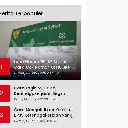
Berita Terpopuler
Lupa Nomor BPJS? Begini
1
Cara Cek Nomor Kartu JKN-
KIS dengan NIK KTP
Jumat, 26 Des 2025 23:40 WIB
Cara Login SSO BPJS
2
Ketenagakerjaan, Begini
Tutorial Lengkap dan
Rabu, 14 Jan 2026 23:15 WIB
Pengertiannya
Cara Mengaktifkan Kembali
3
BPJS Ketenagakerjaan yang
Nonaktif, Begini Panduan
Kamis, 15 Jan 2026 15:17 WIB
Lengkapnya