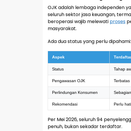
OJK adalah lembaga independen y
seluruh sektor jasa keuangan, termas
beroperasi wajib melewati
proses
pe
masyarakat.
Ada dua status yang perlu dipahami:
Aspek
Terdafta
Status
Tahap aw
Pengawasan OJK
Terbatas
Perlindungan Konsumen
Sebagia
Rekomendasi
Perlu hati
Per Mei 2026, seluruh 94 penyeleng
penuh, bukan sekadar terdaftar.