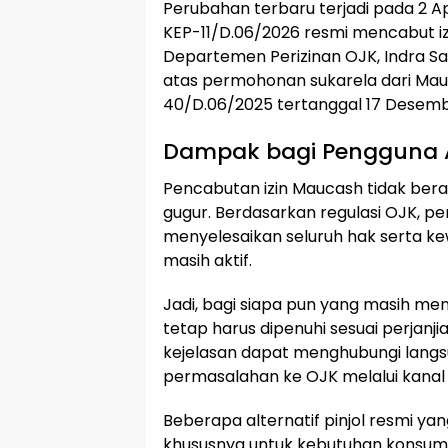
Perubahan terbaru terjadi pada 2 Ap
KEP-11/D.06/2026 resmi mencabut izi
Departemen Perizinan OJK, Indra Sal
atas permohonan sukarela dari Mauc
40/D.06/2025 tertanggal 17 Desemb
Dampak bagi Pengguna 
Pencabutan izin Maucash tidak ber
gugur. Berdasarkan regulasi OJK, p
menyelesaikan seluruh hak serta k
masih aktif.
Jadi, bagi siapa pun yang masih memi
tetap harus dipenuhi sesuai perjan
kejelasan dapat menghubungi langs
permasalahan ke OJK melalui kanal 
Beberapa alternatif pinjol resmi ya
khususnya untuk kebutuhan konsumt