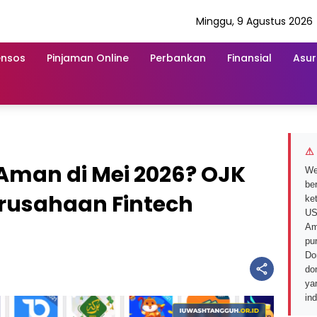
Minggu, 9 Agustus 2026
ensos
Pinjaman Online
Perbankan
Finansial
Asur
⚠ 
Aman di Mei 2026? OJK
We
ber
erusahaan Fintech
ke
US
Am
pu
Do
do
ya
in