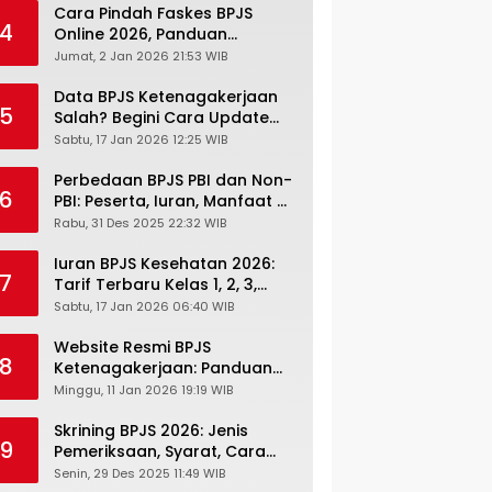
Cara Pindah Faskes BPJS
4
Online 2026, Panduan
Lengkap via Mobile JKN,
Jumat, 2 Jan 2026 21:53 WIB
PANDAWA & Offiline Kantor
Cabang
Data BPJS Ketenagakerjaan
5
Salah? Begini Cara Update
Rekening, Alamat, HP di JMO
Sabtu, 17 Jan 2026 12:25 WIB
Perbedaan BPJS PBI dan Non-
6
PBI: Peserta, Iuran, Manfaat &
Masa Berlaku Terbaru 2026
Rabu, 31 Des 2025 22:32 WIB
Iuran BPJS Kesehatan 2026:
7
Tarif Terbaru Kelas 1, 2, 3,
Cara Bayar, Denda &
Sabtu, 17 Jan 2026 06:40 WIB
Panduan Lengkap Peserta
JKN-KIS
Website Resmi BPJS
8
Ketenagakerjaan: Panduan
Lengkap Akses dan Fitur
Minggu, 11 Jan 2026 19:19 WIB
Online
Skrining BPJS 2026: Jenis
9
Pemeriksaan, Syarat, Cara
Daftar & Cek Riwayat
Senin, 29 Des 2025 11:49 WIB