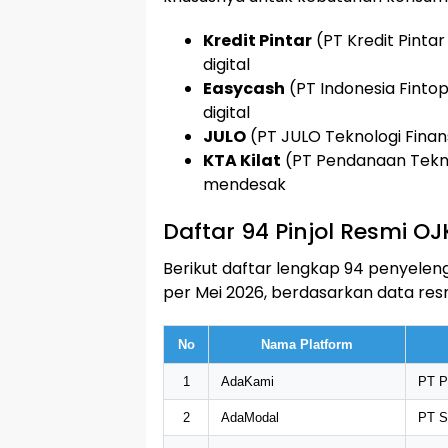
Kredit Pintar
(PT Kredit Pinta
digital
Easycash
(PT Indonesia Finto
digital
JULO
(PT JULO Teknologi Finans
KTA Kilat
(PT Pendanaan Teknol
mendesak
Daftar 94 Pinjol Resmi OJ
Berikut daftar lengkap 94 penyeleng
per Mei 2026, berdasarkan data resm
No
Nama Platform
1
AdaKami
PT P
2
AdaModal
PT So