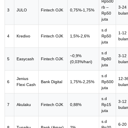
Rp500
rb –
3-24
3
JULO
Fintech OJK
0,75%-1,75%
Rp50
bula
juta
s.d
1-12
4
Kredivo
Fintech OJK
1,5%-2,6%
Rp50
bula
juta
s.d
~0,9%
3-12
5
Easycash
Fintech OJK
Rp80
(0,03%/hari)
bula
juta
s.d
Jenius
12-3
6
Bank Digital
1,75%-2,25%
Rp500
Flexi Cash
bula
juta
s.d
3-12
7
Akulaku
Fintech OJK
0,88%
Rp15
bula
juta
s.d
6-20
8
Tunaiku
Bank (Amar)
2%
Rp20