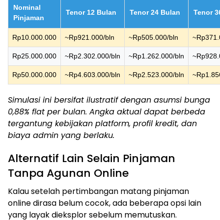
Nominal
Tenor 12 Bulan
Tenor 24 Bulan
Tenor 3
Pinjaman
Rp10.000.000
~Rp921.000/bln
~Rp505.000/bln
~Rp371.
Rp25.000.000
~Rp2.302.000/bln
~Rp1.262.000/bln
~Rp928.
Rp50.000.000
~Rp4.603.000/bln
~Rp2.523.000/bln
~Rp1.85
Simulasi ini bersifat ilustratif dengan asumsi bunga
0,88% flat per bulan. Angka aktual dapat berbeda
tergantung kebijakan platform, profil kredit, dan
biaya admin yang berlaku.
Alternatif Lain Selain Pinjaman
Tanpa Agunan Online
Kalau setelah pertimbangan matang pinjaman
online dirasa belum cocok, ada beberapa opsi lain
yang layak dieksplor sebelum memutuskan.