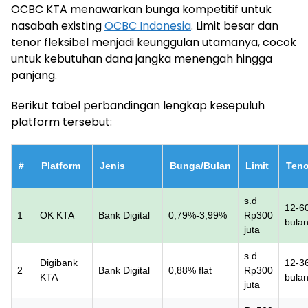
OCBC KTA menawarkan bunga kompetitif untuk
nasabah existing
OCBC Indonesia
. Limit besar dan
tenor fleksibel menjadi keunggulan utamanya, cocok
untuk kebutuhan dana jangka menengah hingga
panjang.
Berikut tabel perbandingan lengkap kesepuluh
platform tersebut:
#
Platform
Jenis
Bunga/Bulan
Limit
Teno
s.d
12-6
1
OK KTA
Bank Digital
0,79%-3,99%
Rp300
bula
juta
s.d
Digibank
12-3
2
Bank Digital
0,88% flat
Rp300
KTA
bula
juta