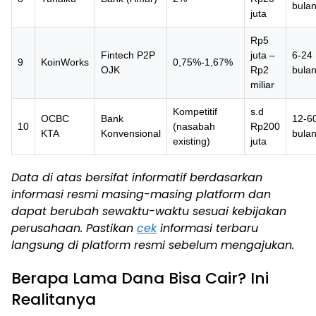
bula
juta
Rp5
Fintech P2P
juta –
6-24
9
KoinWorks
0,75%-1,67%
OJK
Rp2
bula
miliar
Kompetitif
s.d
OCBC
Bank
12-6
10
(nasabah
Rp200
KTA
Konvensional
bula
existing)
juta
Data di atas bersifat informatif berdasarkan
informasi resmi masing-masing platform dan
dapat berubah sewaktu-waktu sesuai kebijakan
perusahaan. Pastikan
cek
informasi terbaru
langsung di platform resmi sebelum mengajukan.
Berapa Lama Dana Bisa Cair? Ini
Realitanya