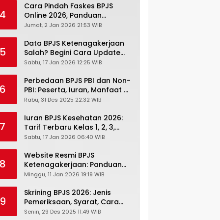
Cara Pindah Faskes BPJS
4
Online 2026, Panduan
Lengkap via Mobile JKN,
Jumat, 2 Jan 2026 21:53 WIB
PANDAWA & Offiline Kantor
Cabang
Data BPJS Ketenagakerjaan
5
Salah? Begini Cara Update
Rekening, Alamat, HP di JMO
Sabtu, 17 Jan 2026 12:25 WIB
Perbedaan BPJS PBI dan Non-
6
PBI: Peserta, Iuran, Manfaat &
Masa Berlaku Terbaru 2026
Rabu, 31 Des 2025 22:32 WIB
Iuran BPJS Kesehatan 2026:
7
Tarif Terbaru Kelas 1, 2, 3,
Cara Bayar, Denda &
Sabtu, 17 Jan 2026 06:40 WIB
Panduan Lengkap Peserta
JKN-KIS
Website Resmi BPJS
8
Ketenagakerjaan: Panduan
Lengkap Akses dan Fitur
Minggu, 11 Jan 2026 19:19 WIB
Online
Skrining BPJS 2026: Jenis
9
Pemeriksaan, Syarat, Cara
Daftar & Cek Riwayat
Senin, 29 Des 2025 11:49 WIB