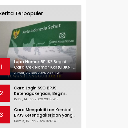
Berita Terpopuler
Lupa Nomor BPJS? Begini
1
Cara Cek Nomor Kartu JKN-
KIS dengan NIK KTP
Jumat, 26 Des 2025 23:40 WIB
Cara Login SSO BPJS
2
Ketenagakerjaan, Begini
Tutorial Lengkap dan
Rabu, 14 Jan 2026 23:15 WIB
Pengertiannya
Cara Mengaktifkan Kembali
3
BPJS Ketenagakerjaan yang
Nonaktif, Begini Panduan
Kamis, 15 Jan 2026 15:17 WIB
Lengkapnya