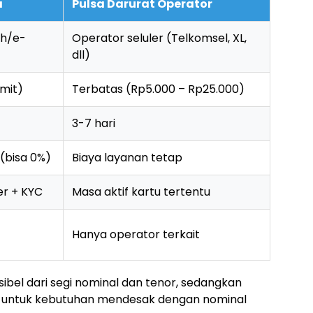
a
Pulsa Darurat Operator
ch/e-
Operator seluler (Telkomsel, XL,
dll)
imit)
Terbatas (Rp5.000 – Rp25.000)
3-7 hari
(bisa 0%)
Biaya layanan tetap
er + KYC
Masa aktif kartu tertentu
Hanya operator terkait
ksibel dari segi nominal dan tenor, sedangkan
tis untuk kebutuhan mendesak dengan nominal