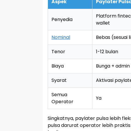
Aspek
Paylater Puls
Platform finte
Penyedia
wallet
Nominal
Bebas (sesuai l
Tenor
1-12 bulan
Biaya
Bunga + admin 
Syarat
Aktivasi paylat
Semua
Ya
Operator
Singkatnya, paylater pulsa lebih fle
pulsa darurat operator lebih prak