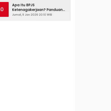
Kesehatan Gratis
Apa Itu BPJS
10
Ketenagakerjaan? Panduan
Lengkap untuk Pekerja dan
Jumat, 9 Jan 2026 20:10 WIB
Pengusaha