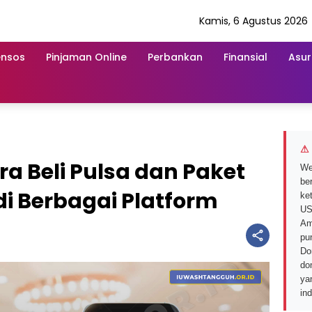
Kamis, 6 Agustus 2026
ensos
Pinjaman Online
Perbankan
Finansial
Asur
⚠ 
ra Beli Pulsa dan Paket
We
ber
di Berbagai Platform
ke
US
Am
pu
Do
do
ya
in