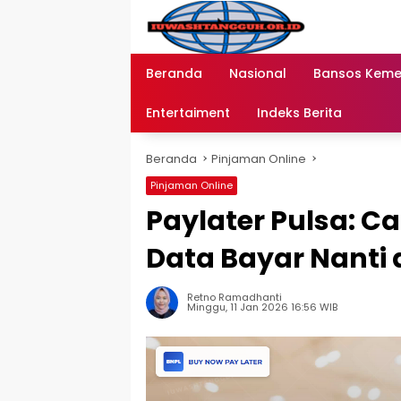
Langsung
ke
konten
Beranda
Nasional
Bansos Kem
Entertaiment
Indeks Berita
Beranda
Pinjaman Online
Pinjaman Online
Paylater Pulsa: Ca
Data Bayar Nanti 
Retno Ramadhanti
Minggu, 11 Jan 2026 16:56 WIB