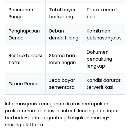
Penurunan
Total bayar
Track record
Bunga
berkurang
baik
Penghapusan
Beban
Komitmen
Denda
denda hilang
pelunasan jelas
Dokumen
Restrukturisasi
Skema baru
pendukung
Total
lebih ringan
lengkap
Jeda bayar
Kondisi darurat
Grace Period
sementara
terverifikasi
Informasi jenis keringanan di atas merupakan
praktik umum di industri fintech lending dan dapat
berbeda-beda tergantung kebijakan masing-
masing platform.