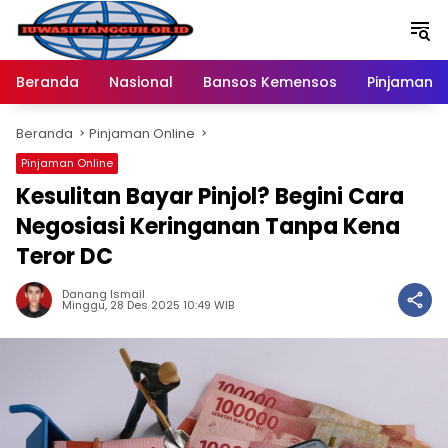
Langsung
ke
konten
Beranda
Nasional
Bansos Kemensos
Pinjaman O
Beranda
Pinjaman Online
Pinjaman Online
Kesulitan Bayar Pinjol? Begini Cara
Negosiasi Keringanan Tanpa Kena
Teror DC
Danang Ismail
Minggu, 28 Des 2025 10:49 WIB