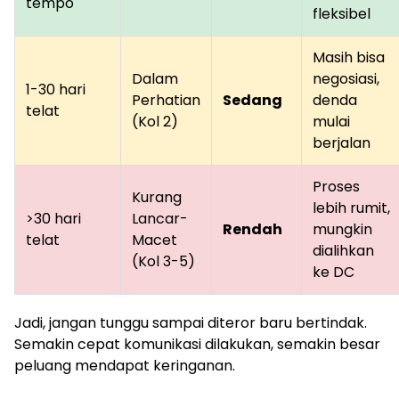
tempo
fleksibel
Masih bisa
Dalam
negosiasi,
1-30 hari
Perhatian
Sedang
denda
telat
(Kol 2)
mulai
berjalan
Proses
Kurang
lebih rumit,
>30 hari
Lancar-
Rendah
mungkin
telat
Macet
dialihkan
(Kol 3-5)
ke DC
Jadi, jangan tunggu sampai diteror baru bertindak.
Semakin cepat komunikasi dilakukan, semakin besar
peluang mendapat keringanan.