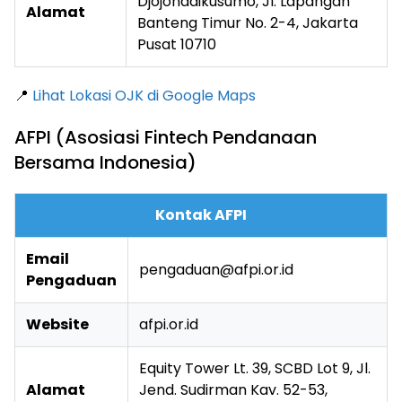
Djojohadikusumo, Jl. Lapangan
Alamat
Banteng Timur No. 2-4, Jakarta
Pusat 10710
📍
Lihat Lokasi OJK di Google Maps
AFPI (Asosiasi Fintech Pendanaan
Bersama Indonesia)
Kontak AFPI
Email
pengaduan@afpi.or.id
Pengaduan
Website
afpi.or.id
Equity Tower Lt. 39, SCBD Lot 9, Jl.
Alamat
Jend. Sudirman Kav. 52-53,