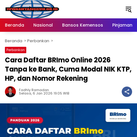
Langsung
ke
konten
Beranda
Nasional
Bansos Kemensos
Pinjaman O
Beranda
Perbankan
Perbankan
Cara Daftar BRImo Online 2026
Tanpa ke Bank, Cuma Modal NIK KTP,
HP, dan Nomor Rekening
Fadhly Ramadan
Selasa, 6 Jan 2026 19:05 WIB