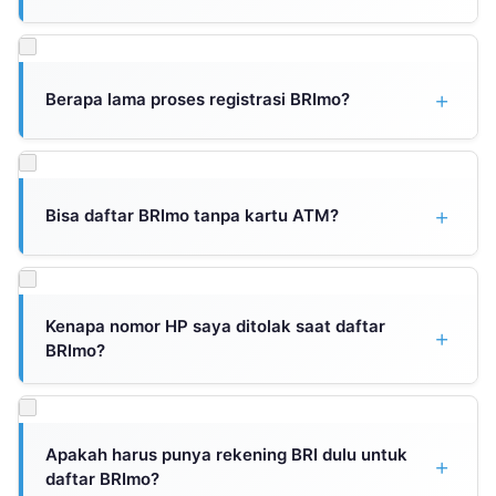
Tidak, registrasi BRImo sepenuhnya gratis tanpa biaya
apapun. Yang dibutuhkan hanya koneksi internet untuk
mengakses aplikasi. Biaya hanya akan muncul jika melakukan
Berapa lama proses registrasi BRImo?
transaksi tertentu seperti transfer antar bank.
Untuk nasabah yang sudah punya rekening dengan verifikasi
kartu debit, proses registrasi bisa selesai dalam 5-10 menit.
Jika menggunakan metode video call atau sekaligus buka
Bisa daftar BRImo tanpa kartu ATM?
rekening baru, estimasi waktu sekitar 10-20 menit tergantung
antrian.
Bisa. Jika kartu ATM hilang atau rusak, pilih metode verifikasi
video call saat registrasi. Petugas BRI akan memverifikasi
identitas melalui KTP asli yang ditunjukkan saat video call.
Kenapa nomor HP saya ditolak saat daftar
BRImo?
Penolakan terjadi jika nomor HP sudah terdaftar di akun BRImo
lain. Solusinya adalah menggunakan nomor HP berbeda atau
menghubungi Call Center 14017 untuk penghapusan data
Apakah harus punya rekening BRI dulu untuk
nomor lama.
daftar BRImo?