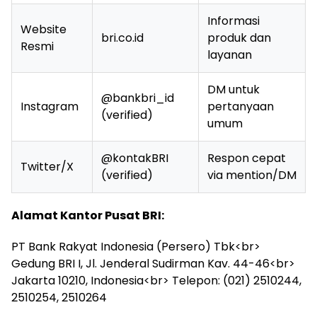
Informasi
Website
bri.co.id
produk dan
Resmi
layanan
DM untuk
@bankbri_id
Instagram
pertanyaan
(verified)
umum
@kontakBRI
Respon cepat
Twitter/X
(verified)
via mention/DM
Alamat Kantor Pusat BRI:
PT Bank Rakyat Indonesia (Persero) Tbk<br>
Gedung BRI I, Jl. Jenderal Sudirman Kav. 44-46<br>
Jakarta 10210, Indonesia<br> Telepon: (021) 2510244,
2510254, 2510264