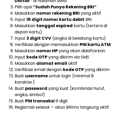
Daftar”
di halaman awal
Pilih opsi
“Sudah Punya Rekening BRI”
Masukkan
nomor rekening BRI
yang aktif
Input
16 digit nomor kartu debit
BRI
Masukkan
tanggal expired
kartu (tertera di
depan kartu)
Input
3 digit CVV
(angka di belakang kartu)
Verifikasi dengan memasukkan
PIN kartu ATM
Masukkan
nomor HP
yang akan didaftarkan
Input
kode OTP
yang dikirim via SMS
Masukkan
alamat email
aktif
Verifikasi email dengan
kode OTP
yang dikirim
Buat
username
untuk login (minimal 8
karakter)
Buat
password
yang kuat (kombinasi huruf,
angka, simbol)
Buat
PIN transaksi
6 digit
Registrasi selesai — akun BRImo langsung aktif