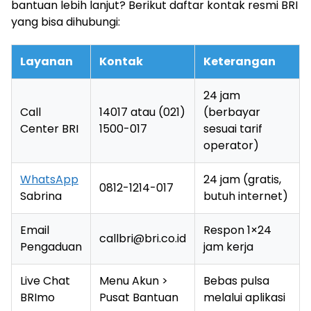
bantuan lebih lanjut? Berikut daftar kontak resmi BRI
yang bisa dihubungi:
Layanan
Kontak
Keterangan
24 jam
Call
14017 atau (021)
(berbayar
Center BRI
1500-017
sesuai tarif
operator)
WhatsApp
24 jam (gratis,
0812-1214-017
Sabrina
butuh internet)
Email
Respon 1×24
callbri@bri.co.id
Pengaduan
jam kerja
Live Chat
Menu Akun >
Bebas pulsa
BRImo
Pusat Bantuan
melalui aplikasi