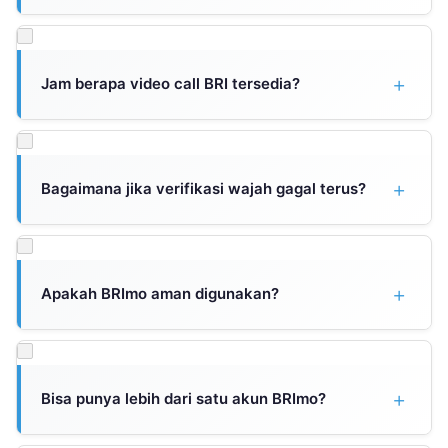
Tidak harus. BRImo menyediakan opsi registrasi sekaligus
pembukaan rekening baru bagi yang belum punya rekening
BRI. Pilih menu “Belum Punya Rekening BRI” saat proses
Jam berapa video call BRI tersedia?
pendaftaran.
Layanan video call BRI umumnya tersedia pada jam kerja, yaitu
Senin-Jumat pukul 08.00-17.00 WIB. Di luar jam tersebut,
antrian video call mungkin lebih lama atau tidak tersedia.
Bagaimana jika verifikasi wajah gagal terus?
Pastikan pencahayaan ruangan cukup terang tanpa backlight,
posisikan wajah di tengah frame, lepas kacamata atau
aksesoris yang menutupi wajah, dan ikuti instruksi gerakan
Apakah BRImo aman digunakan?
dengan benar. Jika tetap gagal, coba ulangi di waktu berbeda
atau hubungi Call Center 14017.
Ya, BRImo menggunakan sistem keamanan berlapis termasuk
enkripsi tingkat bank, verifikasi biometrik (fingerprint/face ID),
PIN transaksi, dan OTP. Aplikasi ini sudah terdaftar dan
Bisa punya lebih dari satu akun BRImo?
diawasi oleh OJK. Pastikan selalu download dari sumber resmi
dan jangan pernah bagikan kode OTP kepada siapapun.
Satu nomor HP dan email hanya bisa didaftarkan untuk satu