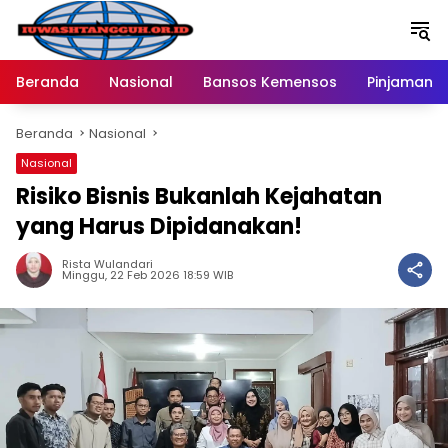
Langsung
ke
konten
Beranda
Nasional
Bansos Kemensos
Pinjaman O
Beranda
Nasional
Nasional
Risiko Bisnis Bukanlah Kejahatan
yang Harus Dipidanakan!
Rista Wulandari
Minggu, 22 Feb 2026 18:59 WIB