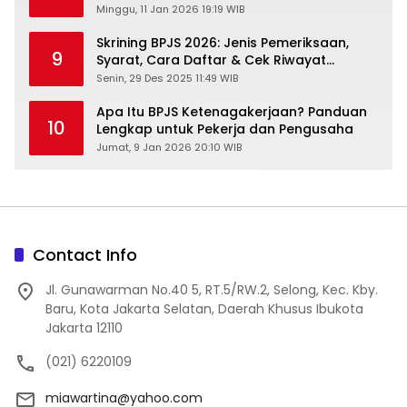
Minggu, 11 Jan 2026 19:19 WIB
Skrining BPJS 2026: Jenis Pemeriksaan,
9
Syarat, Cara Daftar & Cek Riwayat
Kesehatan Gratis
Senin, 29 Des 2025 11:49 WIB
Apa Itu BPJS Ketenagakerjaan? Panduan
10
Lengkap untuk Pekerja dan Pengusaha
Jumat, 9 Jan 2026 20:10 WIB
Contact Info
Jl. Gunawarman No.40 5, RT.5/RW.2, Selong, Kec. Kby.
Baru, Kota Jakarta Selatan, Daerah Khusus Ibukota
Jakarta 12110
(021) 6220109
miawartina@yahoo.com