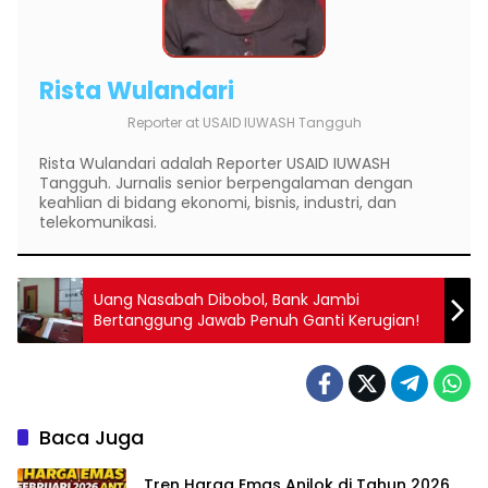
Rista Wulandari
Reporter
at
USAID IUWASH Tangguh
Rista Wulandari adalah Reporter USAID IUWASH
Tangguh. Jurnalis senior berpengalaman dengan
keahlian di bidang ekonomi, bisnis, industri, dan
telekomunikasi.
Uang Nasabah Dibobol, Bank Jambi
Bertanggung Jawab Penuh Ganti Kerugian!
Baca Juga
Tren Harga Emas Anjlok di Tahun 2026