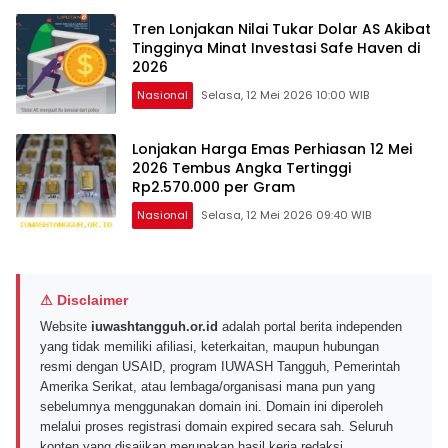
Tren Lonjakan Nilai Tukar Dolar AS Akibat
Tingginya Minat Investasi Safe Haven di
2026
Nasional
Selasa, 12 Mei 2026 10:00 WIB
Lonjakan Harga Emas Perhiasan 12 Mei
2026 Tembus Angka Tertinggi
Rp2.570.000 per Gram
Nasional
Selasa, 12 Mei 2026 09:40 WIB
⚠ Disclaimer
Website
iuwashtangguh.or.id
adalah portal berita independen
yang tidak memiliki afiliasi, keterkaitan, maupun hubungan
resmi dengan USAID, program IUWASH Tangguh, Pemerintah
Amerika Serikat, atau lembaga/organisasi mana pun yang
sebelumnya menggunakan domain ini. Domain ini diperoleh
melalui proses registrasi domain expired secara sah. Seluruh
konten yang disajikan merupakan hasil kerja redaksi