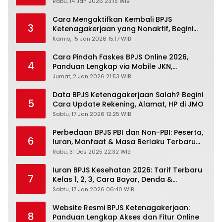
Pengertiannya
Rabu, 14 Jan 2026 23:15 WIB
Cara Mengaktifkan Kembali BPJS
3
Ketenagakerjaan yang Nonaktif, Begini
Panduan Lengkapnya
Kamis, 15 Jan 2026 15:17 WIB
Cara Pindah Faskes BPJS Online 2026,
4
Panduan Lengkap via Mobile JKN,
PANDAWA & Offiline Kantor Cabang
Jumat, 2 Jan 2026 21:53 WIB
Data BPJS Ketenagakerjaan Salah? Begini
5
Cara Update Rekening, Alamat, HP di JMO
Sabtu, 17 Jan 2026 12:25 WIB
Perbedaan BPJS PBI dan Non-PBI: Peserta,
6
Iuran, Manfaat & Masa Berlaku Terbaru
2026
Rabu, 31 Des 2025 22:32 WIB
Iuran BPJS Kesehatan 2026: Tarif Terbaru
7
Kelas 1, 2, 3, Cara Bayar, Denda &
Panduan Lengkap Peserta JKN-KIS
Sabtu, 17 Jan 2026 06:40 WIB
Website Resmi BPJS Ketenagakerjaan:
8
Panduan Lengkap Akses dan Fitur Online