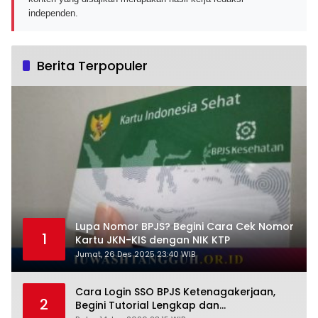
independen.
Berita Terpopuler
Lupa Nomor BPJS? Begini Cara Cek Nomor
1
Kartu JKN-KIS dengan NIK KTP
Jumat, 26 Des 2025 23:40 WIB
Cara Login SSO BPJS Ketenagakerjaan,
2
Begini Tutorial Lengkap dan