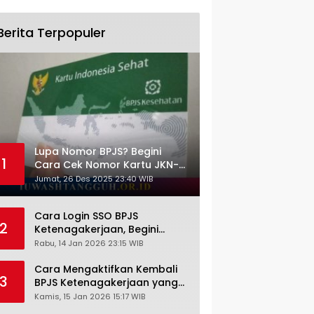
Berita Terpopuler
Lupa Nomor BPJS? Begini
1
Cara Cek Nomor Kartu JKN-
KIS dengan NIK KTP
Jumat, 26 Des 2025 23:40 WIB
Cara Login SSO BPJS
2
Ketenagakerjaan, Begini
Tutorial Lengkap dan
Rabu, 14 Jan 2026 23:15 WIB
Pengertiannya
Cara Mengaktifkan Kembali
3
BPJS Ketenagakerjaan yang
Nonaktif, Begini Panduan
Kamis, 15 Jan 2026 15:17 WIB
Lengkapnya