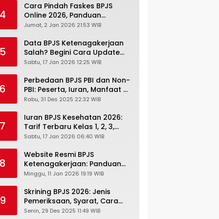
Cara Pindah Faskes BPJS
4
Online 2026, Panduan
Lengkap via Mobile JKN,
Jumat, 2 Jan 2026 21:53 WIB
PANDAWA & Offiline Kantor
Cabang
Data BPJS Ketenagakerjaan
5
Salah? Begini Cara Update
Rekening, Alamat, HP di JMO
Sabtu, 17 Jan 2026 12:25 WIB
Perbedaan BPJS PBI dan Non-
6
PBI: Peserta, Iuran, Manfaat &
Masa Berlaku Terbaru 2026
Rabu, 31 Des 2025 22:32 WIB
Iuran BPJS Kesehatan 2026:
7
Tarif Terbaru Kelas 1, 2, 3,
Cara Bayar, Denda &
Sabtu, 17 Jan 2026 06:40 WIB
Panduan Lengkap Peserta
JKN-KIS
Website Resmi BPJS
8
Ketenagakerjaan: Panduan
Lengkap Akses dan Fitur
Minggu, 11 Jan 2026 19:19 WIB
Online
Skrining BPJS 2026: Jenis
9
Pemeriksaan, Syarat, Cara
Daftar & Cek Riwayat
Senin, 29 Des 2025 11:49 WIB