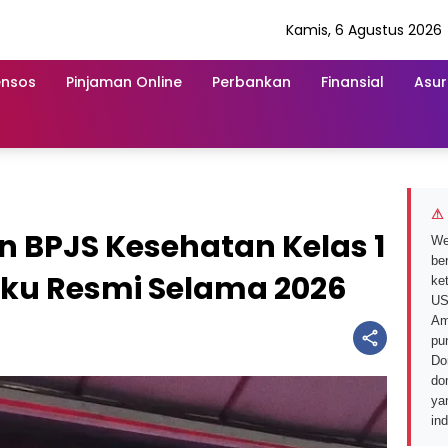
Kamis, 6 Agustus 2026
ensos
Pinjaman Online
Perbankan
Finansial
Asur
⚠ 
an BPJS Kesehatan Kelas 1
We
ber
aku Resmi Selama 2026
ke
US
Am
pu
Do
do
ya
in