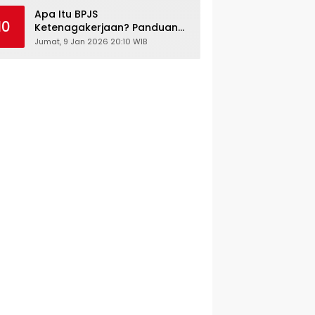
Kesehatan Gratis
Apa Itu BPJS
10
Ketenagakerjaan? Panduan
Lengkap untuk Pekerja dan
Jumat, 9 Jan 2026 20:10 WIB
Pengusaha