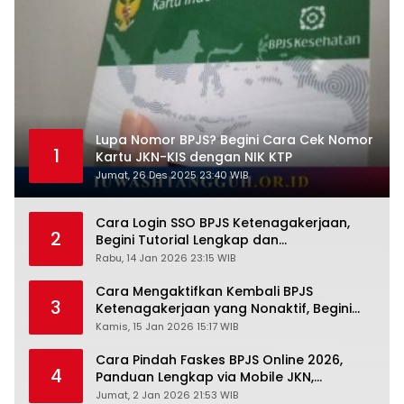
Lupa Nomor BPJS? Begini Cara Cek Nomor
1
Kartu JKN-KIS dengan NIK KTP
Jumat, 26 Des 2025 23:40 WIB
Cara Login SSO BPJS Ketenagakerjaan,
2
Begini Tutorial Lengkap dan
Pengertiannya
Rabu, 14 Jan 2026 23:15 WIB
Cara Mengaktifkan Kembali BPJS
3
Ketenagakerjaan yang Nonaktif, Begini
Panduan Lengkapnya
Kamis, 15 Jan 2026 15:17 WIB
Cara Pindah Faskes BPJS Online 2026,
4
Panduan Lengkap via Mobile JKN,
PANDAWA & Offiline Kantor Cabang
Jumat, 2 Jan 2026 21:53 WIB