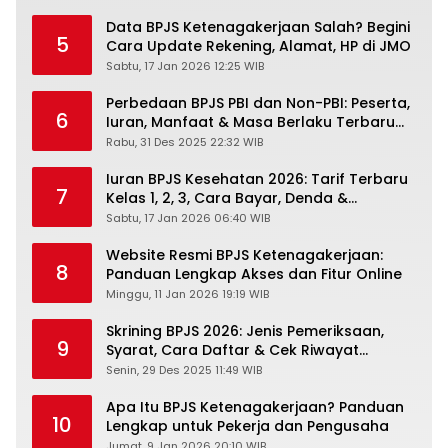
Data BPJS Ketenagakerjaan Salah? Begini
5
Cara Update Rekening, Alamat, HP di JMO
Sabtu, 17 Jan 2026 12:25 WIB
Perbedaan BPJS PBI dan Non-PBI: Peserta,
6
Iuran, Manfaat & Masa Berlaku Terbaru
2026
Rabu, 31 Des 2025 22:32 WIB
Iuran BPJS Kesehatan 2026: Tarif Terbaru
7
Kelas 1, 2, 3, Cara Bayar, Denda &
Panduan Lengkap Peserta JKN-KIS
Sabtu, 17 Jan 2026 06:40 WIB
Website Resmi BPJS Ketenagakerjaan:
8
Panduan Lengkap Akses dan Fitur Online
Minggu, 11 Jan 2026 19:19 WIB
Skrining BPJS 2026: Jenis Pemeriksaan,
9
Syarat, Cara Daftar & Cek Riwayat
Kesehatan Gratis
Senin, 29 Des 2025 11:49 WIB
Apa Itu BPJS Ketenagakerjaan? Panduan
10
Lengkap untuk Pekerja dan Pengusaha
Jumat, 9 Jan 2026 20:10 WIB