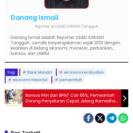
Danang Ismail
Reporter
at
USAID IUWASH Tangguh
Danang Ismail adalah Reporter USAID IUWASH
Tangguh. Jurnalis berpengalaman sejak 2013 dengan
keahlian di bidang ekonomi, moneter, perbankan,
bansos, dan UMKM.
Tag:
Bank Mandiri
ekonomi kerakyatan
ekonomi nasional
pemerintah
Bansos PKH dan BPNT Cair 85%, Pemerintah
Dorong Penyaluran Cepat Jelang Ramadhan
2026
Pos Terkait