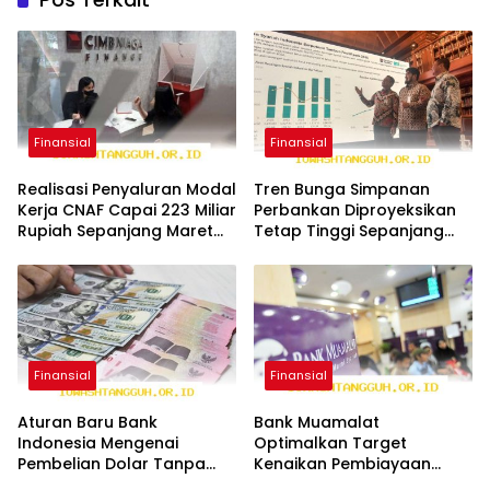
Finansial
Finansial
Realisasi Penyaluran Modal
Tren Bunga Simpanan
Kerja CNAF Capai 223 Miliar
Perbankan Diproyeksikan
Rupiah Sepanjang Maret
Tetap Tinggi Sepanjang
2026 Ini
Tahun 2026 Mendatang
Finansial
Finansial
Aturan Baru Bank
Bank Muamalat
Indonesia Mengenai
Optimalkan Target
Pembelian Dolar Tanpa
Kenaikan Pembiayaan
Underlying di Tahun 2026
Sektor SME Sebesar 30