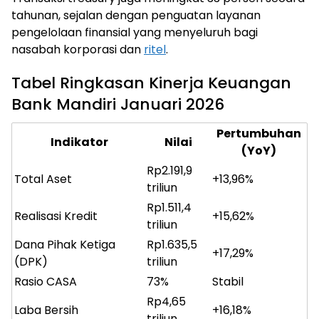
tahunan, sejalan dengan penguatan layanan
pengelolaan finansial yang menyeluruh bagi
nasabah korporasi dan
ritel
.
Tabel Ringkasan Kinerja Keuangan
Bank Mandiri Januari 2026
Pertumbuhan
Indikator
Nilai
(YoY)
Rp2.191,9
Total Aset
+13,96%
triliun
Rp1.511,4
Realisasi Kredit
+15,62%
triliun
Dana Pihak Ketiga
Rp1.635,5
+17,29%
(DPK)
triliun
Rasio CASA
73%
Stabil
Rp4,65
Laba Bersih
+16,18%
triliun