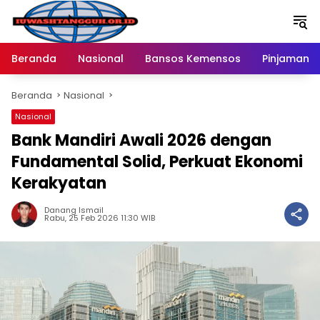
Langsung
ke
konten
Beranda
Nasional
Bansos Kemensos
Pinjaman O
Beranda
Nasional
Nasional
Bank Mandiri Awali 2026 dengan
Fundamental Solid, Perkuat Ekonomi
Kerakyatan
Danang Ismail
Rabu, 25 Feb 2026 11:30 WIB