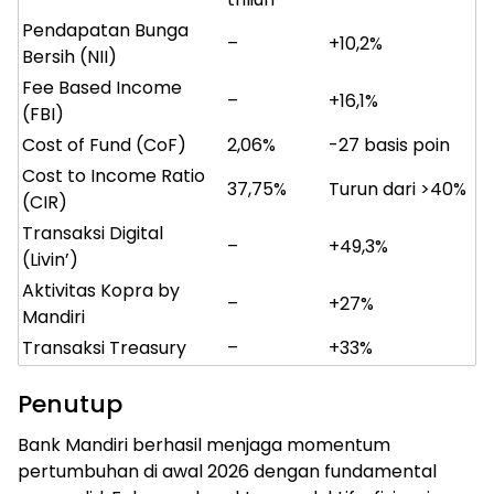
Pendapatan Bunga
–
+10,2%
Bersih (NII)
Fee Based Income
–
+16,1%
(FBI)
Cost of Fund (CoF)
2,06%
-27 basis poin
Cost to Income Ratio
37,75%
Turun dari >40%
(CIR)
Transaksi Digital
–
+49,3%
(Livin’)
Aktivitas Kopra by
–
+27%
Mandiri
Transaksi Treasury
–
+33%
Penutup
Bank Mandiri berhasil menjaga momentum
pertumbuhan di awal 2026 dengan fundamental