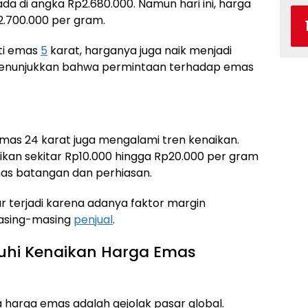
da di angka Rp2.680.000. Namun hari ini, harga
2.700.000 per gram.
rti emas
5
karat, harganya juga naik menjadi
 menunjukkan bahwa permintaan terhadap emas
emas 24 karat juga mengalami tren kenaikan.
aikan sekitar Rp10.000 hingga Rp20.000 per gram
as batangan dan perhiasan.
ar terjadi karena adanya faktor margin
masing-masing
penjual
.
hi Kenaikan Harga Emas
harga emas adalah gejolak pasar global.