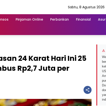
Sabtu, 8 Agustus 2026
ensos
Pinjaman Online
Perbankan
Finansial
Asur
⚠ 
san 24 Karat Hari Ini 25
We
ber
mbus Rp2,7 Juta per
ke
US
Am
pu
Do
do
ya
in