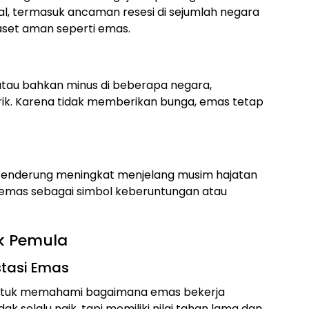
al, termasuk ancaman resesi di sejumlah negara
aset aman seperti emas.
atau bahkan minus di beberapa negara,
ik. Karena tidak memberikan bunga, emas tetap
 cenderung meningkat menjelang musim hajatan
 emas sebagai simbol keberuntungan atau
uk Pemula
stasi Emas
 untuk memahami bagaimana emas bekerja
ak selalu naik, tapi memiliki nilai tahan lama dan