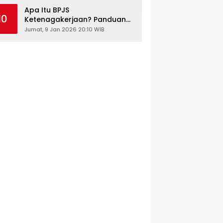
Kesehatan Gratis
Apa Itu BPJS
10
Ketenagakerjaan? Panduan
Lengkap untuk Pekerja dan
Jumat, 9 Jan 2026 20:10 WIB
Pengusaha