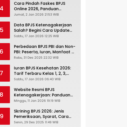
Cara Pindah Faskes BPJS
4
Online 2026, Panduan
Lengkap via Mobile JKN,
Jumat, 2 Jan 2026 21:53 WIB
PANDAWA & Offiline Kantor
Cabang
Data BPJS Ketenagakerjaan
5
Salah? Begini Cara Update
Rekening, Alamat, HP di JMO
Sabtu, 17 Jan 2026 12:25 WIB
Perbedaan BPJS PBI dan Non-
6
PBI: Peserta, Iuran, Manfaat &
Masa Berlaku Terbaru 2026
Rabu, 31 Des 2025 22:32 WIB
Iuran BPJS Kesehatan 2026:
7
Tarif Terbaru Kelas 1, 2, 3,
Cara Bayar, Denda &
Sabtu, 17 Jan 2026 06:40 WIB
Panduan Lengkap Peserta
JKN-KIS
Website Resmi BPJS
8
Ketenagakerjaan: Panduan
Lengkap Akses dan Fitur
Minggu, 11 Jan 2026 19:19 WIB
Online
Skrining BPJS 2026: Jenis
9
Pemeriksaan, Syarat, Cara
Daftar & Cek Riwayat
Senin, 29 Des 2025 11:49 WIB