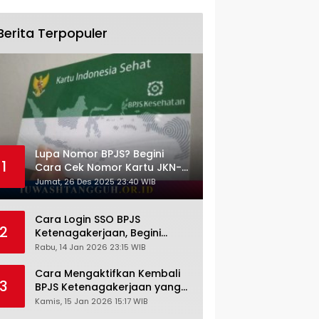
Berita Terpopuler
Lupa Nomor BPJS? Begini
1
Cara Cek Nomor Kartu JKN-
KIS dengan NIK KTP
Jumat, 26 Des 2025 23:40 WIB
Cara Login SSO BPJS
2
Ketenagakerjaan, Begini
Tutorial Lengkap dan
Rabu, 14 Jan 2026 23:15 WIB
Pengertiannya
Cara Mengaktifkan Kembali
3
BPJS Ketenagakerjaan yang
Nonaktif, Begini Panduan
Kamis, 15 Jan 2026 15:17 WIB
Lengkapnya