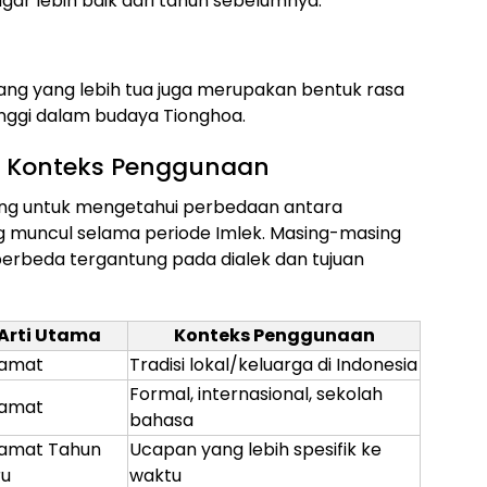
gar lebih baik dari tahun sebelumnya.
ang yang lebih tua juga merupakan bentuk rasa
 tinggi dalam budaya Tionghoa.
an Konteks Penggunaan
ting untuk mengetahui perbedaan antara
ng muncul selama periode Imlek. Masing-masing
erbeda tergantung pada dialek dan tujuan
Arti Utama
Konteks Penggunaan
lamat
Tradisi lokal/keluarga di Indonesia
Formal, internasional, sekolah
lamat
bahasa
lamat Tahun
Ucapan yang lebih spesifik ke
ru
waktu