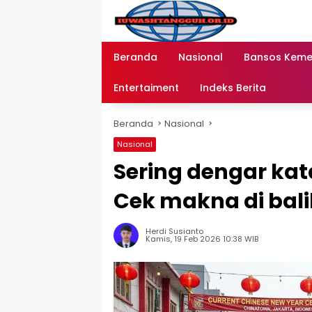
Langsung
ke
konten
Beranda
Nasional
Bansos Kem
Entertaiment
Indeks Berita
Beranda
Nasional
Nasional
Sering dengar kat
Cek makna di bal
Herdi Susianto
Kamis, 19 Feb 2026 10:38 WIB