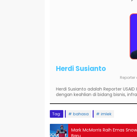
Herdi Susianto
Reporter
Herdi Susianto adalah Reporter USAI
dengan keahlian di bidang bisnis, infra
Tag:
bahasa
imlek
Mark McMorris Raih Emas Snow
Baru