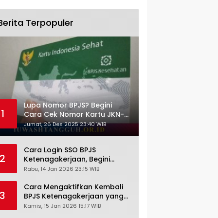
Berita Terpopuler
Lupa Nomor BPJS? Begini
1
Cara Cek Nomor Kartu JKN-
KIS dengan NIK KTP
Jumat, 26 Des 2025 23:40 WIB
Cara Login SSO BPJS
2
Ketenagakerjaan, Begini
Tutorial Lengkap dan
Rabu, 14 Jan 2026 23:15 WIB
Pengertiannya
Cara Mengaktifkan Kembali
3
BPJS Ketenagakerjaan yang
Nonaktif, Begini Panduan
Kamis, 15 Jan 2026 15:17 WIB
Lengkapnya