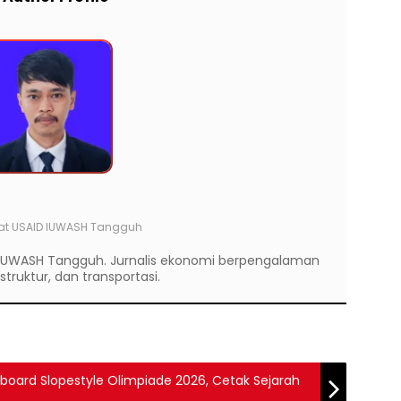
at
USAID IUWASH Tangguh
D IUWASH Tangguh. Jurnalis ekonomi berpengalaman
struktur, dan transportasi.
board Slopestyle Olimpiade 2026, Cetak Sejarah