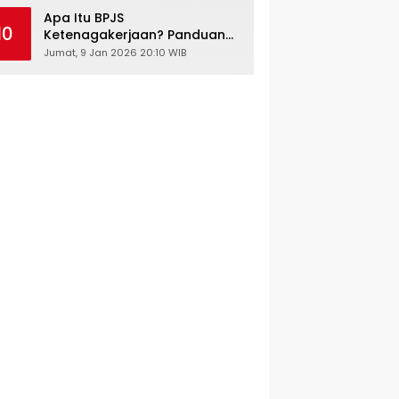
Kesehatan Gratis
Apa Itu BPJS
10
Ketenagakerjaan? Panduan
Lengkap untuk Pekerja dan
Jumat, 9 Jan 2026 20:10 WIB
Pengusaha