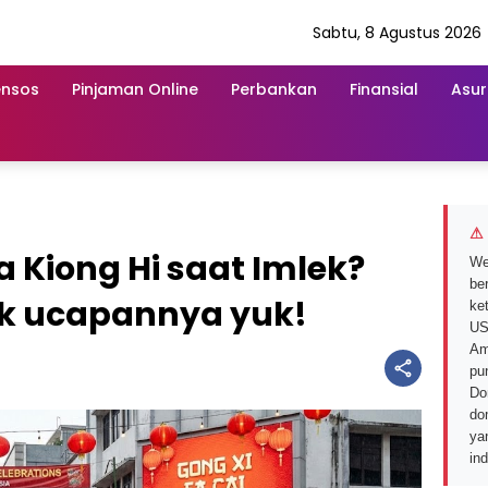
Sabtu, 8 Agustus 2026
ensos
Pinjaman Online
Perbankan
Finansial
Asur
⚠ 
a Kiong Hi saat Imlek?
We
ber
ik ucapannya yuk!
ke
US
Am
pu
Do
do
ya
in