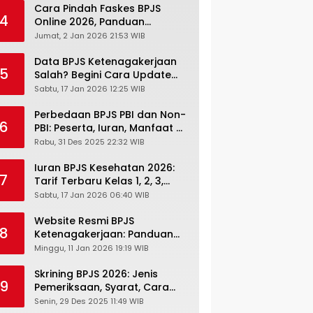
Cara Pindah Faskes BPJS
4
Online 2026, Panduan
Lengkap via Mobile JKN,
Jumat, 2 Jan 2026 21:53 WIB
PANDAWA & Offiline Kantor
Cabang
Data BPJS Ketenagakerjaan
5
Salah? Begini Cara Update
Rekening, Alamat, HP di JMO
Sabtu, 17 Jan 2026 12:25 WIB
Perbedaan BPJS PBI dan Non-
6
PBI: Peserta, Iuran, Manfaat &
Masa Berlaku Terbaru 2026
Rabu, 31 Des 2025 22:32 WIB
Iuran BPJS Kesehatan 2026:
7
Tarif Terbaru Kelas 1, 2, 3,
Cara Bayar, Denda &
Sabtu, 17 Jan 2026 06:40 WIB
Panduan Lengkap Peserta
JKN-KIS
Website Resmi BPJS
8
Ketenagakerjaan: Panduan
Lengkap Akses dan Fitur
Minggu, 11 Jan 2026 19:19 WIB
Online
Skrining BPJS 2026: Jenis
9
Pemeriksaan, Syarat, Cara
Daftar & Cek Riwayat
Senin, 29 Des 2025 11:49 WIB