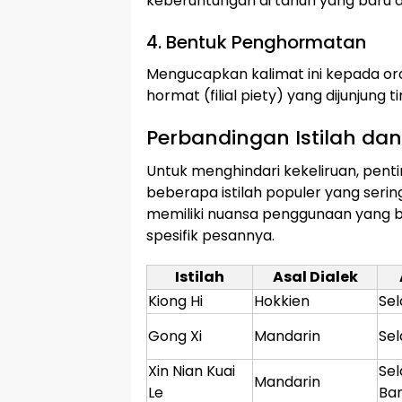
keberuntungan di tahun yang baru a
4. Bentuk Penghormatan
Mengucapkan kalimat ini kepada or
hormat (filial piety) yang dijunjung
Perbandingan Istilah d
Untuk menghindari kekeliruan, pen
beberapa istilah populer yang seri
memiliki nuansa penggunaan yang b
spesifik pesannya.
Istilah
Asal Dialek
Kiong Hi
Hokkien
Se
Gong Xi
Mandarin
Se
Xin Nian Kuai
Se
Mandarin
Le
Ba