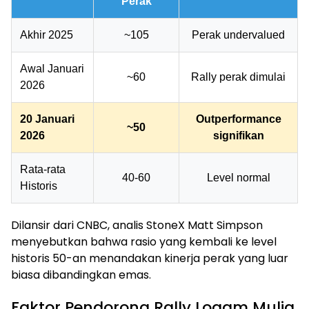
Perak
Akhir 2025
~105
Perak undervalued
Awal Januari
~60
Rally perak dimulai
2026
20 Januari
Outperformance
~50
2026
signifikan
Rata-rata
40-60
Level normal
Historis
Dilansir dari CNBC, analis StoneX Matt Simpson
menyebutkan bahwa rasio yang kembali ke level
historis 50-an menandakan kinerja perak yang luar
biasa dibandingkan emas.
Faktor Pendorong Rally Logam Mulia