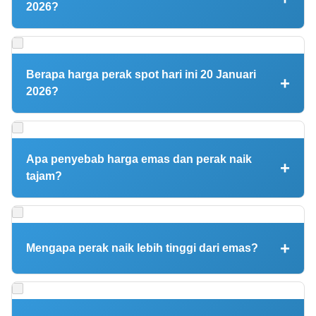
2026?
Harga emas spot dunia berada di level $4.752,33 per troy
ounce atau sekitar Rp 2.561.960 per gram berdasarkan data
Trading Economics dan JM Bullion. Harga ini merupakan rekor
Berapa harga perak spot hari ini 20 Januari
tertinggi sepanjang masa (all time high) dengan kenaikan 1,91%
2026?
dari perdagangan sebelumnya.
Harga perak spot internasional mencapai $94,50 per troy ounce
—juga merupakan rekor tertinggi sepanjang masa. Dalam
Rupiah, harga perak Antam berada di level Rp 58.400 per gram
Apa penyebab harga emas dan perak naik
setelah naik Rp 500 dari hari sebelumnya.
tajam?
Dua faktor utama pendorong rally: (1) Ketegangan tarif AS-
Eropa terkait isu Greenland setelah Trump mengancam tarif 10-
25% untuk negara Eropa, dan (2) Kekhawatiran terhadap
Mengapa perak naik lebih tinggi dari emas?
independensi Federal Reserve AS. Kedua sentimen ini
mendorong investor masuk ke aset safe haven seperti emas
Perak naik 5,06% dibanding emas yang naik 1,91% karena
dan perak.
beberapa faktor: valuasi relatif lebih murah, permintaan industri