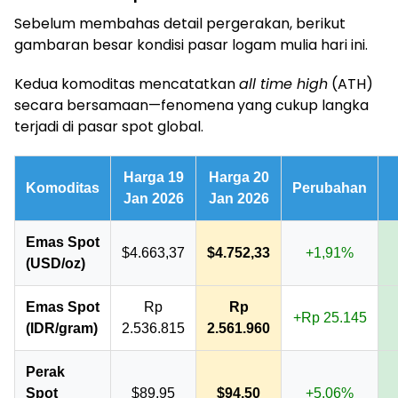
Sebelum membahas detail pergerakan, berikut
gambaran besar kondisi pasar logam mulia hari ini.
Kedua komoditas mencatatkan
all time high
(ATH)
secara bersamaan—fenomena yang cukup langka
terjadi di pasar spot global.
Harga 19
Harga 20
Komoditas
Perubahan
Jan 2026
Jan 2026
Emas Spot
$4.663,37
$4.752,33
+1,91%
(USD/oz)
Emas Spot
Rp
Rp
+Rp 25.145
(IDR/gram)
2.536.815
2.561.960
Perak
Spot
$89,95
$94,50
+5,06%