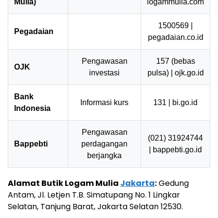
Mulia)
logammulia.com
1500569 |
Pegadaian
pegadaian.co.id
Pengawasan
157 (bebas
OJK
investasi
pulsa) | ojk.go.id
Bank
Informasi kurs
131 | bi.go.id
Indonesia
Pengawasan
(021) 31924744
Bappebti
perdagangan
| bappebti.go.id
berjangka
Alamat Butik Logam Mulia
Jakarta
:
Gedung
Antam, Jl. Letjen T.B. Simatupang No. 1 Lingkar
Selatan, Tanjung Barat, Jakarta Selatan 12530.