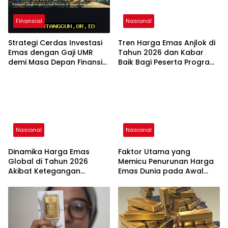
Finansial
Nasional
Strategi Cerdas Investasi
Tren Harga Emas Anjlok di
Emas dengan Gaji UMR
Tahun 2026 dan Kabar
demi Masa Depan Finansial
Baik Bagi Peserta Program
Stabil di 2026
Tax Amnesty
Nasional
Nasional
Dinamika Harga Emas
Faktor Utama yang
Global di Tahun 2026
Memicu Penurunan Harga
Akibat Ketegangan
Emas Dunia pada Awal
Hubungan Amerika Serikat
Tahun 2026 yang Signifikan
Iran