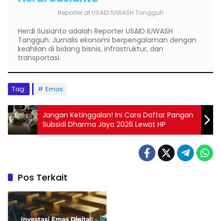
Reporter
at
USAID IUWASH Tangguh
Herdi Susianto adalah Reporter USAID IUWASH
Tangguh. Jurnalis ekonomi berpengalaman dengan
keahlian di bidang bisnis, infrastruktur, dan
transportasi.
Tag:
Emas
Jangan Ketinggalan! Ini Cara Daftar Pangan
Subsidi Dharma Jaya 2026 Lewat HP
Pos Terkait