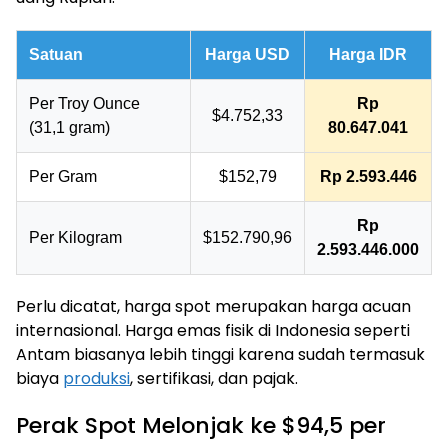
Satuan
Harga USD
Harga IDR
Per Troy Ounce
Rp
$4.752,33
(31,1 gram)
80.647.041
Per Gram
$152,79
Rp 2.593.446
Rp
Per Kilogram
$152.790,96
2.593.446.000
Perlu dicatat, harga spot merupakan harga acuan
internasional. Harga emas fisik di Indonesia seperti
Antam biasanya lebih tinggi karena sudah termasuk
biaya
produksi
, sertifikasi, dan pajak.
Perak Spot Melonjak ke $94,5 per