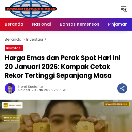
Langsung
ke
konten
Beranda
Nasional
Bansos Kemensos
Pinjaman O
Beranda
Investasi
Investasi
Harga Emas dan Perak Spot Hari Ini
20 Januari 2026: Kompak Cetak
Rekor Tertinggi Sepanjang Masa
Herdi Susianto
Selasa, 20 Jan 2026 23:13 WIB