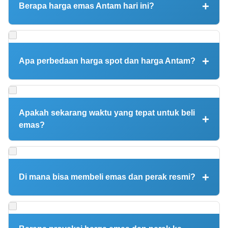
teknologi hijau yang tinggi, pasokan global yang ketat akibat
Berapa harga emas Antam hari ini?
pembatasan ekspor China, dan rasio emas-perak yang
sebelumnya sangat tinggi (105) kini menyusut ke level 50.
Harga emas Antam 1 gram berada di Rp 2.705.000 per gram
(harga jual) dan Rp 2.546.000 per gram (harga buyback)
berdasarkan data resmi Logam Mulia PT Antam Tbk per 20
Apa perbedaan harga spot dan harga Antam?
Januari 2026 pukul 10.00 WIB.
Harga spot adalah harga acuan internasional di bursa
komoditas global. Harga Antam lebih tinggi karena sudah
termasuk biaya cetak, sertifikasi, margin produsen, dan PPh 22
Apakah sekarang waktu yang tepat untuk beli
sebesar 0,25%. Selisih harga jual dan buyback Antam saat ini
emas?
sekitar Rp 159.000 per gram.
Keputusan investasi tergantung profil risiko dan tujuan masing-
masing. Saat harga di level ATH, potensi koreksi selalu ada.
Strategi yang disarankan: gunakan metode dollar cost
Di mana bisa membeli emas dan perak resmi?
averaging (cicil pembelian berkala), investasi jangka panjang
(minimal 1-2 tahun), dan alokasikan maksimal 10-15%
Emas dan perak bersertifikat bisa dibeli di: (1) Butik Logam
portofolio ke logam mulia.
Mulia Antam atau website logammulia.com, (2) Gerai
Pegadaian seluruh Indonesia, (3) Bank yang menyediakan