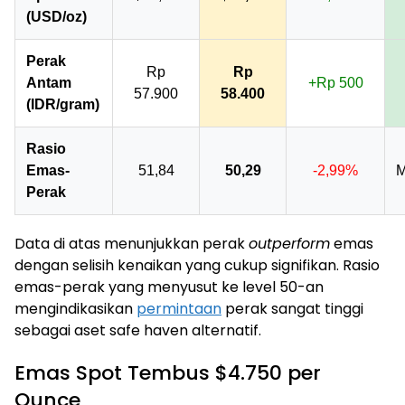
(USD/oz)
Perak
Rp
Rp
Antam
+Rp 500
57.900
58.400
(IDR/gram)
Rasio
Emas-
51,84
50,29
-2,99%
M
Perak
Data di atas menunjukkan perak
outperform
emas
dengan selisih kenaikan yang cukup signifikan. Rasio
emas-perak yang menyusut ke level 50-an
mengindikasikan
permintaan
perak sangat tinggi
sebagai aset safe haven alternatif.
Emas Spot Tembus $4.750 per
Ounce