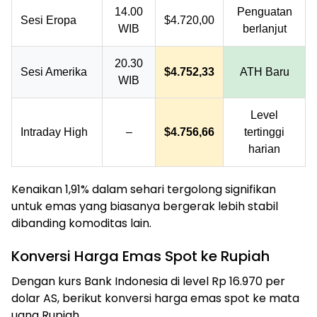
14.00
Penguatan
Sesi Eropa
$4.720,00
WIB
berlanjut
20.30
Sesi Amerika
$4.752,33
ATH Baru
WIB
Level
Intraday High
–
$4.756,66
tertinggi
harian
Kenaikan 1,91% dalam sehari tergolong signifikan
untuk emas yang biasanya bergerak lebih stabil
dibanding komoditas lain.
Konversi Harga Emas Spot ke Rupiah
Dengan kurs Bank Indonesia di level Rp 16.970 per
dolar AS, berikut konversi harga emas spot ke mata
uang Rupiah.