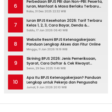
Perbedaan BPJS PBI dan Non-PBI: Peserta,
6
Iuran, Manfaat & Masa Berlaku Terbaru
2026
Rabu, 31 Des 2025 22:32 WIB
Iuran BPJS Kesehatan 2026: Tarif Terbaru
7
Kelas 1, 2, 3, Cara Bayar, Denda &
Panduan Lengkap Peserta JKN-KIS
Sabtu, 17 Jan 2026 06:40 WIB
Website Resmi BPJS Ketenagakerjaan:
8
Panduan Lengkap Akses dan Fitur Online
Minggu, 11 Jan 2026 19:19 WIB
Skrining BPJS 2026: Jenis Pemeriksaan,
9
Syarat, Cara Daftar & Cek Riwayat
Kesehatan Gratis
Senin, 29 Des 2025 11:49 WIB
Apa Itu BPJS Ketenagakerjaan? Panduan
10
Lengkap untuk Pekerja dan Pengusaha
Jumat, 9 Jan 2026 20:10 WIB