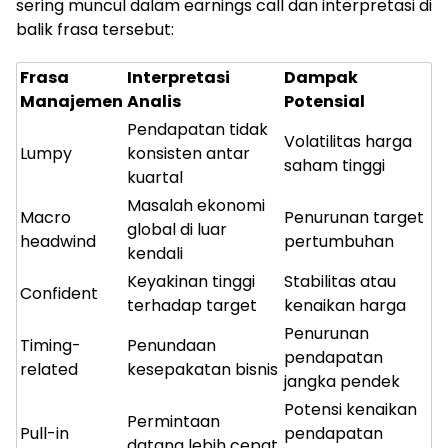
sering muncul dalam earnings call dan interpretasi di
balik frasa tersebut:
Frasa
Interpretasi
Dampak
Manajemen
Analis
Potensial
Pendapatan tidak
Volatilitas harga
Lumpy
konsisten antar
saham tinggi
kuartal
Masalah ekonomi
Macro
Penurunan target
global di luar
headwind
pertumbuhan
kendali
Keyakinan tinggi
Stabilitas atau
Confident
terhadap target
kenaikan harga
Penurunan
Timing-
Penundaan
pendapatan
related
kesepakatan bisnis
jangka pendek
Potensi kenaikan
Permintaan
Pull-in
pendapatan
datang lebih cepat