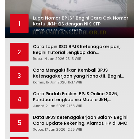
Lupa Nomor BPJS? Begini Cara Cek Nomor
1
Kartu JKN-KIS dengan NIK KTP
Jumat, 26 Des 2025 23:40 WIB
Cara Login SSO BPJS Ketenagakerjaan,
2
Begini Tutorial Lengkap dan
Pengertiannya
Rabu, 14 Jan 2026 23:15 WIB
Cara Mengaktifkan Kembali BPJS
3
Ketenagakerjaan yang Nonaktif, Begini
Panduan Lengkapnya
Kamis, 15 Jan 2026 15:17 WIB
Cara Pindah Faskes BPJS Online 2026,
4
Panduan Lengkap via Mobile JKN,
PANDAWA & Offiline Kantor Cabang
Jumat, 2 Jan 2026 21:53 WIB
Data BPJS Ketenagakerjaan Salah? Begini
5
Cara Update Rekening, Alamat, HP di JMO
Sabtu, 17 Jan 2026 12:25 WIB