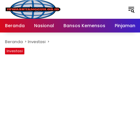
Langsung
ke
konten
Beranda
Nasional
Bansos Kemensos
Pinjaman O
Beranda
Investasi
Investasi