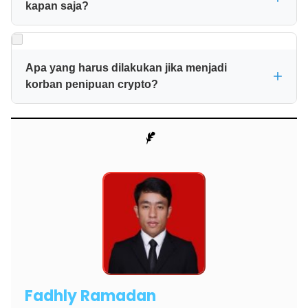
kapan saja?
juga menyediakan fitur edukasi in-app yang membantu
memahami dasar-dasar investasi crypto.
Ya, platform crypto legal menyediakan fitur penarikan
(withdraw) ke rekening bank lokal yang beroperasi 24/7.
Namun, kecepatan transfer tergantung pada jaringan bank
Apa yang harus dilakukan jika menjadi
korban penipuan crypto?
yang digunakan. Biasanya proses memakan waktu
beberapa menit hingga 1×24 jam kerja.
Segera laporkan ke Indonesia Anti-Scam Centre (IASC)
melalui iasc.ojk.go.id dengan melampirkan bukti terkait.
Bisa juga menghubungi Kontak OJK di 157, WhatsApp
081-157-157-157, atau email
satgaspasti@ojk.go.id
.
Semakin cepat melapor, semakin besar kemungkinan
dana bisa diselamatkan.
Fadhly Ramadan