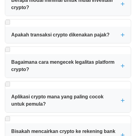
Bappebti). Saat ini terdapat 29 platform yang masuk
Berapa modal minimal untuk mulai investasi
crypto?
whitelist OJK dan diawasi secara berkala. Namun, crypto
bukan alat pembayaran yang sah dan hanya boleh
Modal minimal sangat terjangkau. Beberapa platform
diperdagangkan sebagai instrumen investasi.
seperti Nanovest memungkinkan investasi mulai dari
Rp5.000, sementara Pintu dan Tokocrypto mulai dari
Apakah transaksi crypto dikenakan pajak?
Rp10.000-Rp20.000. Ini memudahkan siapa saja untuk
Ya. Berdasarkan PMK Nomor 68/PMK.03/2022, transaksi
belajar investasi crypto tanpa risiko besar.
aset kripto di Indonesia dikenakan PPN (0,11%) dan PPh
(0,1%). Pajak ini biasanya langsung dipotong otomatis
Bagaimana cara mengecek legalitas platform
crypto?
oleh platform saat melakukan transaksi di exchange yang
terdaftar resmi.
Kunjungi website OJK dan cek whitelist PAKD/CPAKD
yang dipublikasikan secara resmi. Pastikan nama entitas,
nama aplikasi, dan alamat website sesuai dengan daftar
Aplikasi crypto mana yang paling cocok
untuk pemula?
tersebut. Bisa juga menghubungi Kontak OJK di 157 untuk
verifikasi.
Untuk pemula, Pintu dan Ajaib Kripto sangat
direkomendasikan karena tampilan interface yang
sederhana dan tidak mengintimidasi. Kedua platform ini
Bisakah mencairkan crypto ke rekening bank