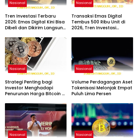
Nasional
Nasional
Tren Investasi Terbaru
Transaksi Emas Digital
2026: Emas Digital Kini Bisa
Tembus 500 Ribu Unit di
Dibeli dan Dikirim Langsung
2026, Tren Investasi
ke Rumah dengan Aman
Modern Semakin
Berkembang Pesat
Nasional
Nasional
Strategi Penting bagi
Volume Perdagangan Aset
Investor Menghadapi
Tokenisasi Melonjak Empat
Penurunan Harga Bitcoin di
Puluh Lima Persen
Pasar Keuangan Digital
Nasional
Nasional