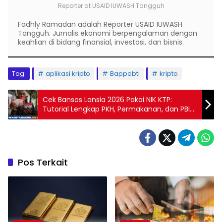
Reporter
at
USAID IUWASH Tangguh
Fadhly Ramadan adalah Reporter USAID IUWASH
Tangguh. Jurnalis ekonomi berpengalaman dengan
keahlian di bidang finansial, investasi, dan bisnis.
Tag:
aplikasi kripto
Bappebti
kripto
Cek Bansos Lansia 2026 Pakai NIK KTP:
Tutorial Lengkap PKH, Permakanan, dan PBI
di Website Kemensos
Pos Terkait