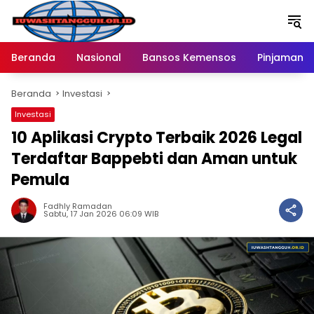
Langsung
ke
konten
Beranda
Nasional
Bansos Kemensos
Pinjaman O
Beranda
Investasi
Investasi
10 Aplikasi Crypto Terbaik 2026 Legal
Terdaftar Bappebti dan Aman untuk
Pemula
Fadhly Ramadan
Sabtu, 17 Jan 2026 06:09 WIB