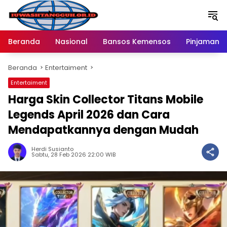
Langsung
ke
konten
Beranda
Nasional
Bansos Kemensos
Pinjaman O
Beranda
Entertaiment
Entertaiment
Harga Skin Collector Titans Mobile
Legends April 2026 dan Cara
Mendapatkannya dengan Mudah
Herdi Susianto
Sabtu, 28 Feb 2026 22:00 WIB