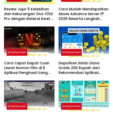
Review Jujur 5 Kelebihan
Cara Mudah Mendapatkan
dan Kekurangan Vivo Y31d
Akses Advance Server FF
Pro dengan Baterai Awet di
2026 Beserta Langkah
Tahun 2026
Unduh File APK Resmi
Entertaiment
Entertaiment
Cara Cepat Dapat Cuan
Dapatkan Saldo Dana
Lewat Nonton Film di 5
Gratis 200 Rupiah dari
Aplikasi Penghasil Uang
Rekomendasi Aplikasi
Terbaru Tahun 2026
Penghasil Uang 2026 Ini
Entertaiment
Entertaiment