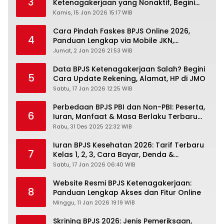
3
Ketenagakerjaan yang Nonaktif, Begini
Panduan Lengkapnya
Kamis, 15 Jan 2026 15:17 WIB
Cara Pindah Faskes BPJS Online 2026,
4
Panduan Lengkap via Mobile JKN,
PANDAWA & Offiline Kantor Cabang
Jumat, 2 Jan 2026 21:53 WIB
Data BPJS Ketenagakerjaan Salah? Begini
5
Cara Update Rekening, Alamat, HP di JMO
Sabtu, 17 Jan 2026 12:25 WIB
Perbedaan BPJS PBI dan Non-PBI: Peserta,
6
Iuran, Manfaat & Masa Berlaku Terbaru
2026
Rabu, 31 Des 2025 22:32 WIB
Iuran BPJS Kesehatan 2026: Tarif Terbaru
7
Kelas 1, 2, 3, Cara Bayar, Denda &
Panduan Lengkap Peserta JKN-KIS
Sabtu, 17 Jan 2026 06:40 WIB
Website Resmi BPJS Ketenagakerjaan:
8
Panduan Lengkap Akses dan Fitur Online
Minggu, 11 Jan 2026 19:19 WIB
Skrining BPJS 2026: Jenis Pemeriksaan,