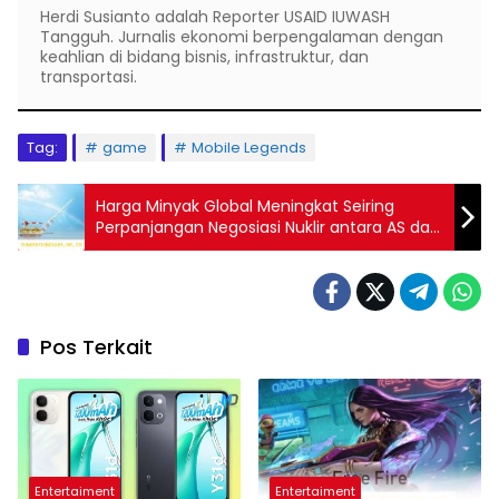
Herdi Susianto adalah Reporter USAID IUWASH
Tangguh. Jurnalis ekonomi berpengalaman dengan
keahlian di bidang bisnis, infrastruktur, dan
transportasi.
Tag:
game
Mobile Legends
Harga Minyak Global Meningkat Seiring
Perpanjangan Negosiasi Nuklir antara AS dan
Iran
Pos Terkait
Entertaiment
Entertaiment