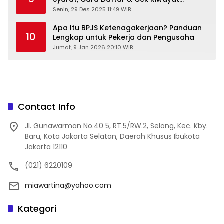
Kesehatan Gratis
Senin, 29 Des 2025 11:49 WIB
Apa Itu BPJS Ketenagakerjaan? Panduan
10
Lengkap untuk Pekerja dan Pengusaha
Jumat, 9 Jan 2026 20:10 WIB
Contact Info
Jl. Gunawarman No.40 5, RT.5/RW.2, Selong, Kec. Kby.
Baru, Kota Jakarta Selatan, Daerah Khusus Ibukota
Jakarta 12110
(021) 6220109
miawartina@yahoo.com
Kategori