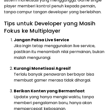
sistem monetisasi yang mengganggu. Game single
player memberi kontrol penuh kepada pemain,
tanpa campur tangan developer yang berlebihan.
Tips untuk Developer yang Masih
Fokus ke Multiplayer
Jangan Paksa Live Service
Jika ingin tetap menggunakan live service,
pastikan itu menambah nilai permainan, bukan
malah mengurangi.
Kurangi Monetisasi Agresif
Terlalu banyak penawaran berbayar bisa
membuat gamer merasa tidak dihargai.
Berikan Konten yang Bermanfaat
Update yang hanya mengisi waktu, tanpa
memberi pengalaman baru, hanya akan
mempercepat kebosanan.