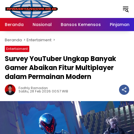
Langsung
ke
konten
Beranda
Nasional
Bansos Kemensos
Pinjaman O
Beranda
Entertaiment
Entertaiment
Survey YouTuber Ungkap Banyak
Gamer Abaikan Fitur Multiplayer
dalam Permainan Modern
Fadhly Ramadan
Sabtu, 28 Feb 2026 00:57 WIB