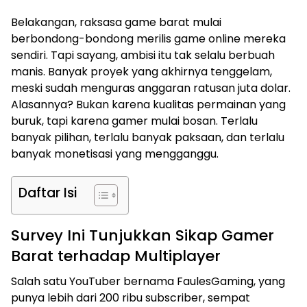
Belakangan, raksasa game barat mulai
berbondong-bondong merilis game online mereka
sendiri. Tapi sayang, ambisi itu tak selalu berbuah
manis. Banyak proyek yang akhirnya tenggelam,
meski sudah menguras anggaran ratusan juta dolar.
Alasannya? Bukan karena kualitas permainan yang
buruk, tapi karena gamer mulai bosan. Terlalu
banyak pilihan, terlalu banyak paksaan, dan terlalu
banyak monetisasi yang mengganggu.
Daftar Isi
Survey Ini Tunjukkan Sikap Gamer
Barat terhadap Multiplayer
Salah satu YouTuber bernama FaulesGaming, yang
punya lebih dari 200 ribu subscriber, sempat