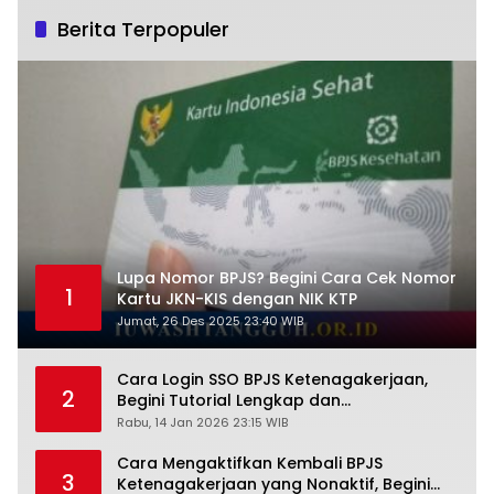
Berita Terpopuler
Lupa Nomor BPJS? Begini Cara Cek Nomor
1
Kartu JKN-KIS dengan NIK KTP
Jumat, 26 Des 2025 23:40 WIB
Cara Login SSO BPJS Ketenagakerjaan,
2
Begini Tutorial Lengkap dan
Pengertiannya
Rabu, 14 Jan 2026 23:15 WIB
Cara Mengaktifkan Kembali BPJS
3
Ketenagakerjaan yang Nonaktif, Begini