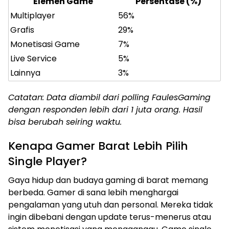
Elemen Game
Persentase (%)
Multiplayer
56%
Grafis
29%
Monetisasi Game
7%
Live Service
5%
Lainnya
3%
Catatan: Data diambil dari polling FaulesGaming
dengan responden lebih dari 1 juta orang. Hasil
bisa berubah seiring waktu.
Kenapa Gamer Barat Lebih Pilih
Single Player?
Gaya hidup dan budaya gaming di barat memang
berbeda. Gamer di sana lebih menghargai
pengalaman yang utuh dan personal. Mereka tidak
ingin dibebani dengan update terus-menerus atau