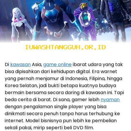
Di
kawasan
Asia,
game online
ibarat udara yang tak
bisa dipisahkan dari kehidupan digital. Era warnet
yang pernah menjamur di Indonesia, Filipina, hingga
Korea Selatan, jadi bukti betapa kuatnya budaya
bermain bersama secara daring di kawasan ini. Tapi
beda cerita di barat. Di sana, gamer lebih
nyaman
dengan pengalaman single player yang bisa
dinikmati secara penuh tanpa harus terhubung ke
internet. Model bisnisnya pun lebih ke pembelian
sekali pakai, mirip seperti beli DVD film.