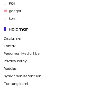
PKH
gadget
kpm
Halaman
Disclaimer
Kontak
Pedoman Media Siber
Privacy Policy
Redaksi
Syarat dan Ketentuan
Tentang Kami