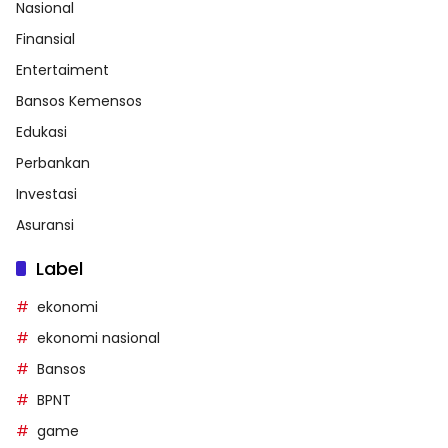
Nasional
Finansial
Entertaiment
Bansos Kemensos
Edukasi
Perbankan
Investasi
Asuransi
Label
ekonomi
ekonomi nasional
Bansos
BPNT
game