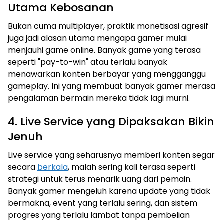
Utama Kebosanan
Bukan cuma multiplayer, praktik monetisasi agresif
juga jadi alasan utama mengapa gamer mulai
menjauhi game online. Banyak game yang terasa
seperti "pay-to-win" atau terlalu banyak
menawarkan konten berbayar yang mengganggu
gameplay. Ini yang membuat banyak gamer merasa
pengalaman bermain mereka tidak lagi murni.
4. Live Service yang Dipaksakan Bikin
Jenuh
Live service yang seharusnya memberi konten segar
secara
berkala
, malah sering kali terasa seperti
strategi untuk terus menarik uang dari pemain.
Banyak gamer mengeluh karena update yang tidak
bermakna, event yang terlalu sering, dan sistem
progres yang terlalu lambat tanpa pembelian