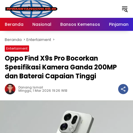
Langsung
ke
konten
Beranda
Nasional
Bansos Kemensos
Pinjaman O
Beranda
Entertaiment
Entertaiment
Oppo Find X9s Pro Bocorkan
Spesifikasi Kamera Ganda 200MP
dan Baterai Capaian Tinggi
Danang Ismail
Minggu, 1 Mar 2026 19:26 WIB