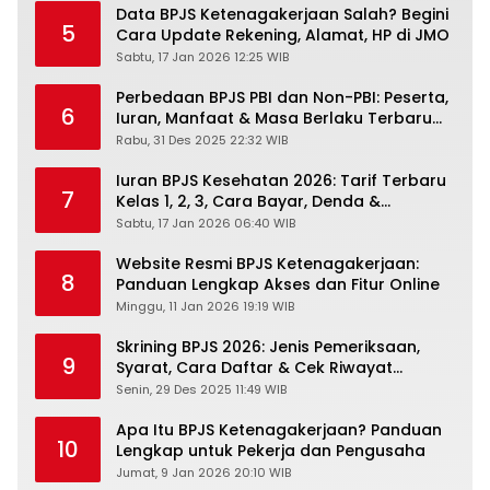
Data BPJS Ketenagakerjaan Salah? Begini
5
Cara Update Rekening, Alamat, HP di JMO
Sabtu, 17 Jan 2026 12:25 WIB
Perbedaan BPJS PBI dan Non-PBI: Peserta,
6
Iuran, Manfaat & Masa Berlaku Terbaru
2026
Rabu, 31 Des 2025 22:32 WIB
Iuran BPJS Kesehatan 2026: Tarif Terbaru
7
Kelas 1, 2, 3, Cara Bayar, Denda &
Panduan Lengkap Peserta JKN-KIS
Sabtu, 17 Jan 2026 06:40 WIB
Website Resmi BPJS Ketenagakerjaan:
8
Panduan Lengkap Akses dan Fitur Online
Minggu, 11 Jan 2026 19:19 WIB
Skrining BPJS 2026: Jenis Pemeriksaan,
9
Syarat, Cara Daftar & Cek Riwayat
Kesehatan Gratis
Senin, 29 Des 2025 11:49 WIB
Apa Itu BPJS Ketenagakerjaan? Panduan
10
Lengkap untuk Pekerja dan Pengusaha
Jumat, 9 Jan 2026 20:10 WIB