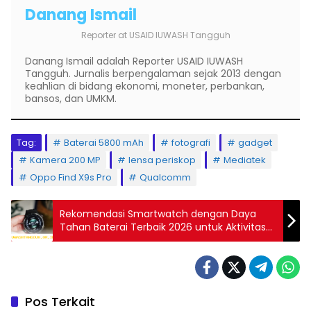
Danang Ismail
Reporter
at
USAID IUWASH Tangguh
Danang Ismail adalah Reporter USAID IUWASH
Tangguh. Jurnalis berpengalaman sejak 2013 dengan
keahlian di bidang ekonomi, moneter, perbankan,
bansos, dan UMKM.
Tag:
Baterai 5800 mAh
fotografi
gadget
Kamera 200 MP
lensa periskop
Mediatek
Oppo Find X9s Pro
Qualcomm
Rekomendasi Smartwatch dengan Daya
Tahan Baterai Terbaik 2026 untuk Aktivitas
Perjalanan yang Praktis dan Bebas Repot
Charging
Pos Terkait