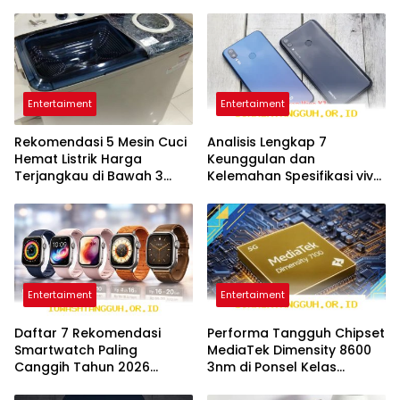
Entertaiment
Entertaiment
Rekomendasi 5 Mesin Cuci
Analisis Lengkap 7
Hemat Listrik Harga
Keunggulan dan
Terjangkau di Bawah 3
Kelemahan Spesifikasi vivo
Juta Edisi 2026
Y6t Edisi Tahun 2026
Entertaiment
Entertaiment
Daftar 7 Rekomendasi
Performa Tangguh Chipset
Smartwatch Paling
MediaTek Dimensity 8600
Canggih Tahun 2026
3nm di Ponsel Kelas
dengan Harga Sangat
Menengah Tahun 2026