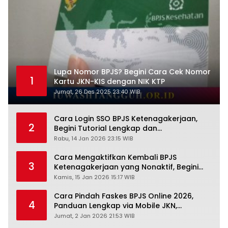
Lupa Nomor BPJS? Begini Cara Cek Nomor
1
Kartu JKN-KIS dengan NIK KTP
Jumat, 26 Des 2025 23:40 WIB
Cara Login SSO BPJS Ketenagakerjaan,
2
Begini Tutorial Lengkap dan
Pengertiannya
Rabu, 14 Jan 2026 23:15 WIB
Cara Mengaktifkan Kembali BPJS
3
Ketenagakerjaan yang Nonaktif, Begini
Panduan Lengkapnya
Kamis, 15 Jan 2026 15:17 WIB
Cara Pindah Faskes BPJS Online 2026,
4
Panduan Lengkap via Mobile JKN,
PANDAWA & Offiline Kantor Cabang
Jumat, 2 Jan 2026 21:53 WIB