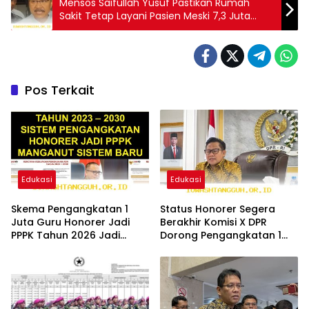
Mensos Saifullah Yusuf Pastikan Rumah
Sakit Tetap Layani Pasien Meski 7,3 Juta
Peserta BPJS PBI JKN Dinonaktifkan
Pos Terkait
Edukasi
Edukasi
Skema Pengangkatan 1
Status Honorer Segera
Juta Guru Honorer Jadi
Berakhir Komisi X DPR
PPPK Tahun 2026 Jadi
Dorong Pengangkatan 1
Solusi Paling Tepat
Juta Guru Jadi PNS