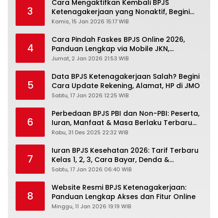
Cara Mengaktifkan Kembali BPJS
3
Ketenagakerjaan yang Nonaktif, Begini
Panduan Lengkapnya
Kamis, 15 Jan 2026 15:17 WIB
Cara Pindah Faskes BPJS Online 2026,
4
Panduan Lengkap via Mobile JKN,
PANDAWA & Offiline Kantor Cabang
Jumat, 2 Jan 2026 21:53 WIB
Data BPJS Ketenagakerjaan Salah? Begini
5
Cara Update Rekening, Alamat, HP di JMO
Sabtu, 17 Jan 2026 12:25 WIB
Perbedaan BPJS PBI dan Non-PBI: Peserta,
6
Iuran, Manfaat & Masa Berlaku Terbaru
2026
Rabu, 31 Des 2025 22:32 WIB
Iuran BPJS Kesehatan 2026: Tarif Terbaru
7
Kelas 1, 2, 3, Cara Bayar, Denda &
Panduan Lengkap Peserta JKN-KIS
Sabtu, 17 Jan 2026 06:40 WIB
Website Resmi BPJS Ketenagakerjaan:
8
Panduan Lengkap Akses dan Fitur Online
Minggu, 11 Jan 2026 19:19 WIB