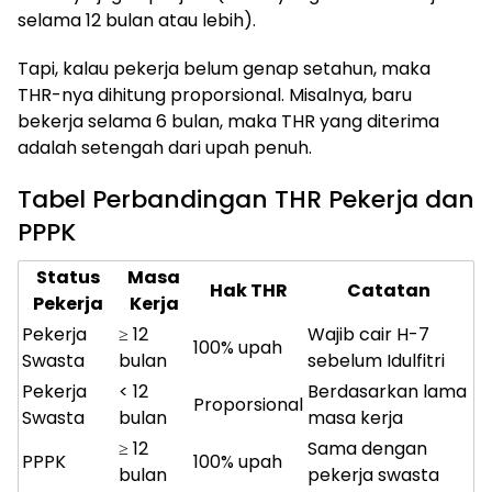
selama 12 bulan atau lebih).
Tapi, kalau pekerja belum genap setahun, maka
THR-nya dihitung proporsional. Misalnya, baru
bekerja selama 6 bulan, maka THR yang diterima
adalah setengah dari upah penuh.
Tabel Perbandingan THR Pekerja dan
PPPK
Status
Masa
Hak THR
Catatan
Pekerja
Kerja
Pekerja
≥ 12
Wajib cair H-7
100% upah
Swasta
bulan
sebelum Idulfitri
Pekerja
< 12
Berdasarkan lama
Proporsional
Swasta
bulan
masa kerja
≥ 12
Sama dengan
PPPK
100% upah
bulan
pekerja swasta