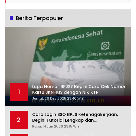
Berita Terpopuler
Lupa Nomor BPJS? Begini Cara Cek Nomor
1
Kartu JKN-KIS dengan NIK KTP
Jumat, 26 Des 2025 23:40 WIB
Cara Login SSO BPJS Ketenagakerjaan,
2
Begini Tutorial Lengkap dan
Pengertiannya
Rabu, 14 Jan 2026 23:15 WIB