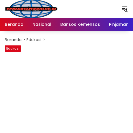
Langsung
ke
konten
Beranda
Nasional
Bansos Kemensos
Pinjaman O
Beranda
Edukasi
Edukasi