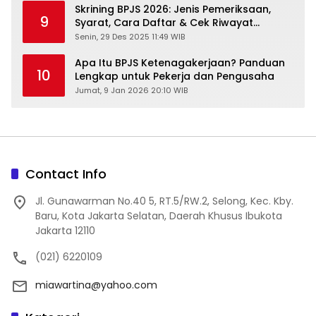
Skrining BPJS 2026: Jenis Pemeriksaan,
9
Syarat, Cara Daftar & Cek Riwayat
Kesehatan Gratis
Senin, 29 Des 2025 11:49 WIB
Apa Itu BPJS Ketenagakerjaan? Panduan
10
Lengkap untuk Pekerja dan Pengusaha
Jumat, 9 Jan 2026 20:10 WIB
Contact Info
Jl. Gunawarman No.40 5, RT.5/RW.2, Selong, Kec. Kby.
Baru, Kota Jakarta Selatan, Daerah Khusus Ibukota
Jakarta 12110
(021) 6220109
miawartina@yahoo.com