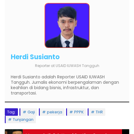
Herdi Susianto
Reporter
at
USAID IUWASH Tangguh
Herdi Susianto adalah Reporter USAID IUWASH
Tangguh. Jurnalis ekonomi berpengalaman dengan
keahlian di bidang bisnis, infrastruktur, dan
transportasi.
Tag:
Gaji
pekerja
PPPK
THR
Tunjangan