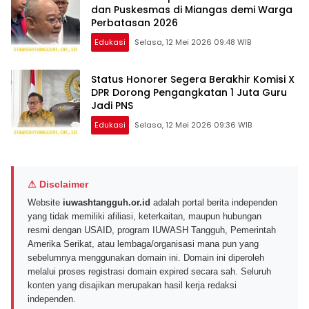
dan Puskesmas di Miangas demi Warga
Perbatasan 2026
Edukasi
Selasa, 12 Mei 2026 09:48 WIB
Status Honorer Segera Berakhir Komisi X
DPR Dorong Pengangkatan 1 Juta Guru
Jadi PNS
Edukasi
Selasa, 12 Mei 2026 09:36 WIB
⚠ Disclaimer
Website
iuwashtangguh.or.id
adalah portal berita independen
yang tidak memiliki afiliasi, keterkaitan, maupun hubungan
resmi dengan USAID, program IUWASH Tangguh, Pemerintah
Amerika Serikat, atau lembaga/organisasi mana pun yang
sebelumnya menggunakan domain ini. Domain ini diperoleh
melalui proses registrasi domain expired secara sah. Seluruh
konten yang disajikan merupakan hasil kerja redaksi
independen.