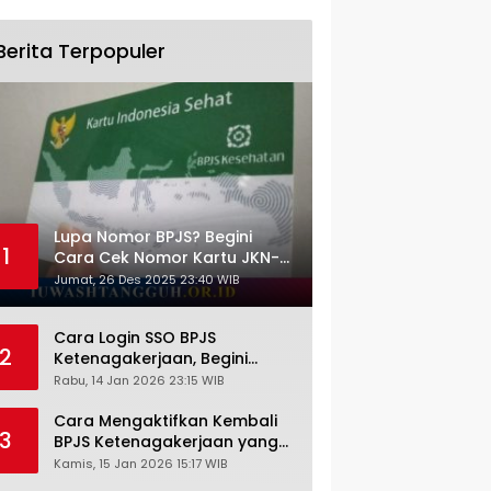
Berita Terpopuler
Lupa Nomor BPJS? Begini
1
Cara Cek Nomor Kartu JKN-
KIS dengan NIK KTP
Jumat, 26 Des 2025 23:40 WIB
Cara Login SSO BPJS
2
Ketenagakerjaan, Begini
Tutorial Lengkap dan
Rabu, 14 Jan 2026 23:15 WIB
Pengertiannya
Cara Mengaktifkan Kembali
3
BPJS Ketenagakerjaan yang
Nonaktif, Begini Panduan
Kamis, 15 Jan 2026 15:17 WIB
Lengkapnya