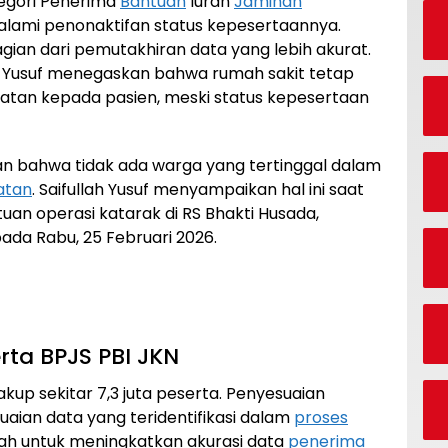
egori Penerima
Bantuan
Iuran
Jaminan
alami penonaktifan status kepesertaannya.
agian dari pemutakhiran data yang lebih akurat.
h Yusuf menegaskan bahwa rumah sakit tetap
tan kepada pasien, meski status kepesertaan
an bahwa tidak ada warga yang tertinggal dalam
atan
. Saifullah Yusuf menyampaikan hal ini saat
an operasi katarak di RS Bhakti Husada,
ada Rabu, 25 Februari 2026.
rta BPJS PBI JKN
up sekitar 7,3 juta peserta. Penyesuaian
uaian data yang teridentifikasi dalam
proses
dalah untuk meningkatkan akurasi data
penerima