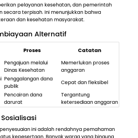
berikan pelayanan kesehatan, dan pemerintah
secara terpisah. Ini menunjukkan bahwa
hteraan dan kesehatan masyarakat.
biayaan Alternatif
Proses
Catatan
Pengajuan melalui
Memerlukan proses
Dinas Kesehatan
anggaran
i
Penggalangan dana
Cepat dan fleksibel
publik
Pencairan dana
Tergantung
darurat
ketersediaan anggaran
Sosialisasi
penyesuaian ini adalah rendahnya pemahaman
atus kepesertaan. Banyak warga yang bingung