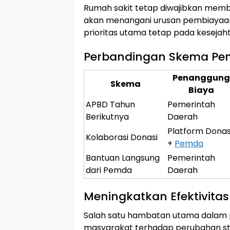
Rumah sakit tetap diwajibkan mem
akan menangani urusan pembiayaan 
prioritas utama tetap pada keseja
Perbandingan Skema Pem
Penanggung
Skema
Biaya
APBD Tahun
Pemerintah
Berikutnya
Daerah
Platform Donas
Kolaborasi Donasi
+
Pemda
Bantuan Langsung
Pemerintah
dari Pemda
Daerah
Meningkatkan Efektivitas 
Salah satu hambatan utama dalam 
masyarakat terhadap perubahan st