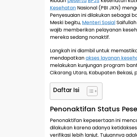
Ribuan
peserta
BPJS
Kesehatan kat
Kesehatan
Nasional (PBI JKN) meng
Penyesuaian ini dilakukan sebagai b
Meski begitu,
Menteri Sosial
Saifulla
wajib memberikan pelayanan keseha
mereka sedang nonaktif.
Langkah ini diambil untuk memastik
mendapatkan
akses layanan keseh
melakukan kunjungan program bantu
Cikarang Utara, Kabupaten Bekasi, p
Daftar Isi
Penonaktifan Status Pese
Penonaktifan kepesertaan ini mencak
dilakukan karena adanya ketidakses
verifikasi lebih lanjut. Tujuannya a