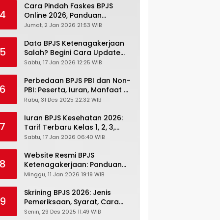
Cara Pindah Faskes BPJS
4
Online 2026, Panduan
Lengkap via Mobile JKN,
Jumat, 2 Jan 2026 21:53 WIB
PANDAWA & Offiline Kantor
Cabang
Data BPJS Ketenagakerjaan
5
Salah? Begini Cara Update
Rekening, Alamat, HP di JMO
Sabtu, 17 Jan 2026 12:25 WIB
Perbedaan BPJS PBI dan Non-
6
PBI: Peserta, Iuran, Manfaat &
Masa Berlaku Terbaru 2026
Rabu, 31 Des 2025 22:32 WIB
Iuran BPJS Kesehatan 2026:
7
Tarif Terbaru Kelas 1, 2, 3,
Cara Bayar, Denda &
Sabtu, 17 Jan 2026 06:40 WIB
Panduan Lengkap Peserta
JKN-KIS
Website Resmi BPJS
8
Ketenagakerjaan: Panduan
Lengkap Akses dan Fitur
Minggu, 11 Jan 2026 19:19 WIB
Online
Skrining BPJS 2026: Jenis
9
Pemeriksaan, Syarat, Cara
Daftar & Cek Riwayat
Senin, 29 Des 2025 11:49 WIB