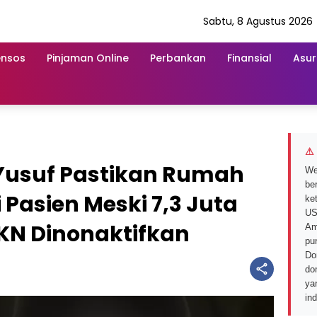
Sabtu, 8 Agustus 2026
ensos
Pinjaman Online
Perbankan
Finansial
Asur
⚠ 
 Yusuf Pastikan Rumah
We
ber
 Pasien Meski 7,3 Juta
ke
US
JKN Dinonaktifkan
Am
pu
Do
do
ya
in