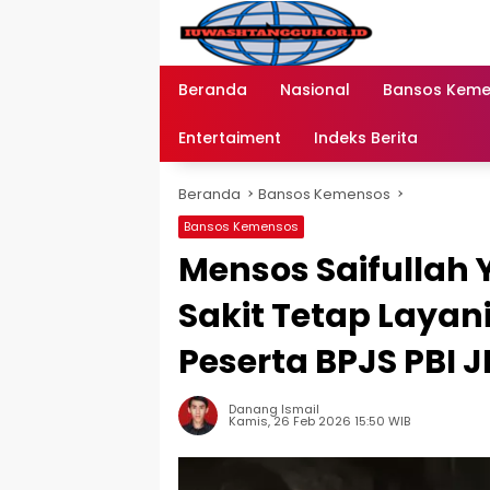
Langsung
ke
konten
Beranda
Nasional
Bansos Kem
Entertaiment
Indeks Berita
Beranda
Bansos Kemensos
Bansos Kemensos
Mensos Saifullah
Sakit Tetap Layani
Peserta BPJS PBI 
Danang Ismail
Kamis, 26 Feb 2026 15:50 WIB