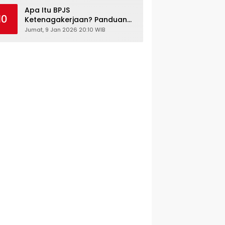
Kesehatan Gratis
Apa Itu BPJS
10
Ketenagakerjaan? Panduan
Lengkap untuk Pekerja dan
Jumat, 9 Jan 2026 20:10 WIB
Pengusaha