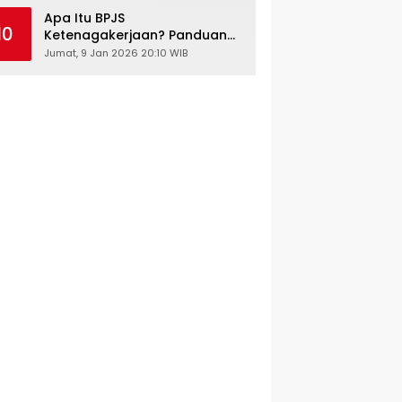
Kesehatan Gratis
Apa Itu BPJS
10
Ketenagakerjaan? Panduan
Lengkap untuk Pekerja dan
Jumat, 9 Jan 2026 20:10 WIB
Pengusaha