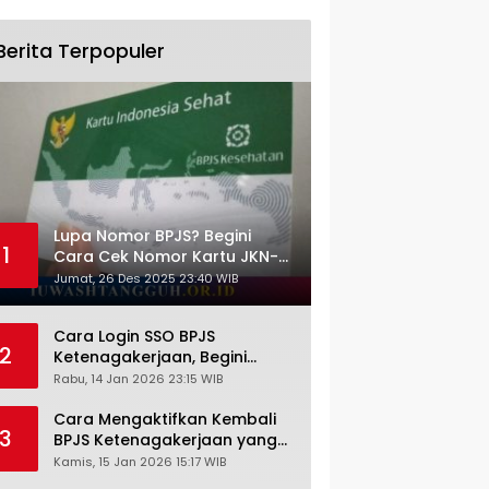
Berita Terpopuler
Lupa Nomor BPJS? Begini
1
Cara Cek Nomor Kartu JKN-
KIS dengan NIK KTP
Jumat, 26 Des 2025 23:40 WIB
Cara Login SSO BPJS
2
Ketenagakerjaan, Begini
Tutorial Lengkap dan
Rabu, 14 Jan 2026 23:15 WIB
Pengertiannya
Cara Mengaktifkan Kembali
3
BPJS Ketenagakerjaan yang
Nonaktif, Begini Panduan
Kamis, 15 Jan 2026 15:17 WIB
Lengkapnya