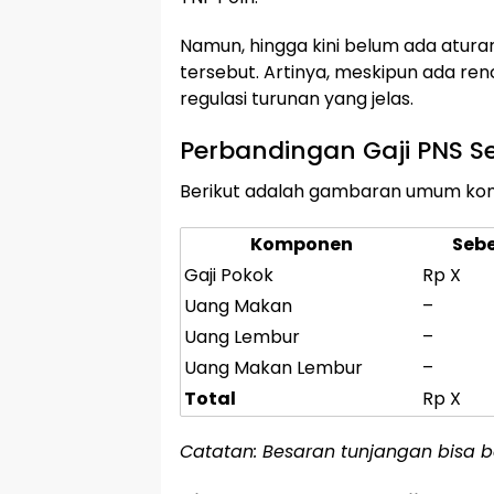
Namun, hingga kini belum ada atur
tersebut. Artinya, meskipun ada r
regulasi turunan yang jelas.
Perbandingan Gaji PNS 
Berikut adalah gambaran umum ko
Komponen
Seb
Gaji Pokok
Rp X
Uang Makan
–
Uang Lembur
–
Uang Makan Lembur
–
Total
Rp X
Catatan: Besaran tunjangan bisa b