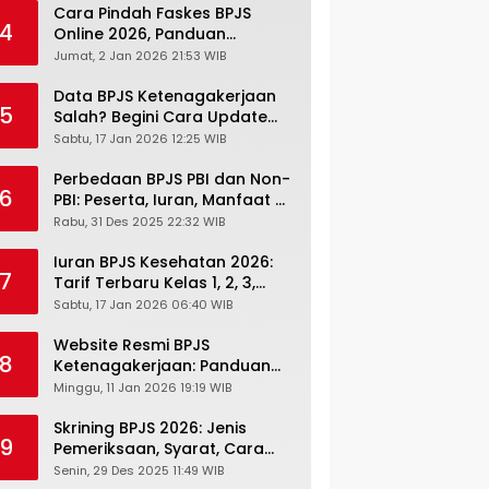
Cara Pindah Faskes BPJS
4
Online 2026, Panduan
Lengkap via Mobile JKN,
Jumat, 2 Jan 2026 21:53 WIB
PANDAWA & Offiline Kantor
Cabang
Data BPJS Ketenagakerjaan
5
Salah? Begini Cara Update
Rekening, Alamat, HP di JMO
Sabtu, 17 Jan 2026 12:25 WIB
Perbedaan BPJS PBI dan Non-
6
PBI: Peserta, Iuran, Manfaat &
Masa Berlaku Terbaru 2026
Rabu, 31 Des 2025 22:32 WIB
Iuran BPJS Kesehatan 2026:
7
Tarif Terbaru Kelas 1, 2, 3,
Cara Bayar, Denda &
Sabtu, 17 Jan 2026 06:40 WIB
Panduan Lengkap Peserta
JKN-KIS
Website Resmi BPJS
8
Ketenagakerjaan: Panduan
Lengkap Akses dan Fitur
Minggu, 11 Jan 2026 19:19 WIB
Online
Skrining BPJS 2026: Jenis
9
Pemeriksaan, Syarat, Cara
Daftar & Cek Riwayat
Senin, 29 Des 2025 11:49 WIB