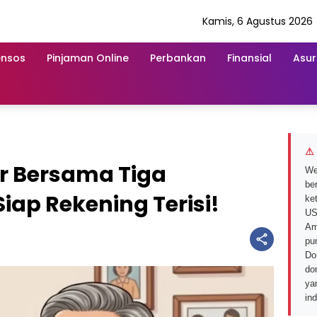
Kamis, 6 Agustus 2026
ensos
Pinjaman Online
Perbankan
Finansial
Asur
⚠ 
ir Bersama Tiga
We
ber
iap Rekening Terisi!
ke
US
Am
pu
Do
do
ya
in