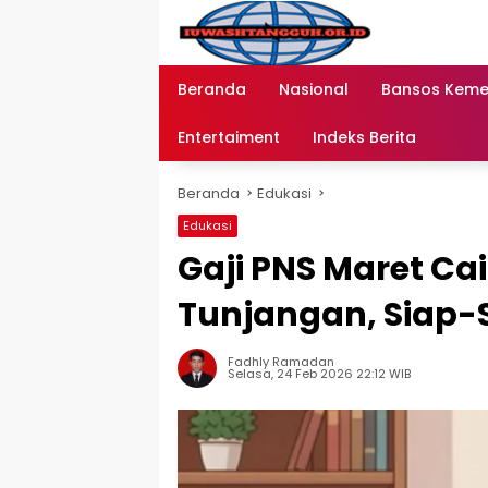
Langsung
ke
konten
Beranda
Nasional
Bansos Kem
Entertaiment
Indeks Berita
Beranda
Edukasi
Edukasi
Gaji PNS Maret Ca
Tunjangan, Siap-S
Fadhly Ramadan
Selasa, 24 Feb 2026 22:12 WIB