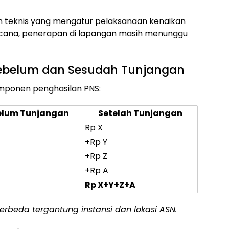
an teknis yang mengatur pelaksanaan kenaikan
encana, penerapan di lapangan masih menunggu
Sebelum dan Sesudah Tunjangan
mponen penghasilan PNS:
elum Tunjangan
Setelah Tunjangan
Rp X
+Rp Y
+Rp Z
+Rp A
Rp X+Y+Z+A
erbeda tergantung instansi dan lokasi ASN.