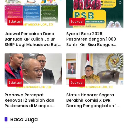
Edukasi
Edukasi
Jadwal Pencairan Dana
Syarat Baru 2026
Bantuan KIP Kuliah Jalur
Pesantren dengan 1.000
SNBP bagi Mahasiswa Baru
Santri Kini Bisa Bangun
Tahun 2026
Fasilitas SPPG Mandiri
Edukasi
Edukasi
Prabowo Percepat
Status Honorer Segera
Renovasi 2 Sekolah dan
Berakhir Komisi X DPR
Puskesmas di Miangas
Dorong Pengangkatan 1
demi Warga Perbatasan
Juta Guru Jadi PNS
2026
Baca Juga