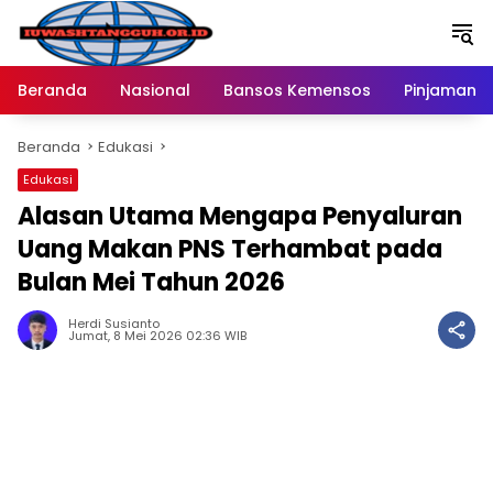
Langsung
ke
konten
Beranda
Nasional
Bansos Kemensos
Pinjaman O
Beranda
Edukasi
Edukasi
Alasan Utama Mengapa Penyaluran
Uang Makan PNS Terhambat pada
Bulan Mei Tahun 2026
Herdi Susianto
Jumat, 8 Mei 2026 02:36 WIB