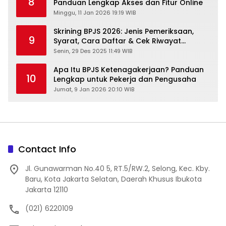
8
Panduan Lengkap Akses dan Fitur Online
Minggu, 11 Jan 2026 19:19 WIB
Skrining BPJS 2026: Jenis Pemeriksaan,
9
Syarat, Cara Daftar & Cek Riwayat
Kesehatan Gratis
Senin, 29 Des 2025 11:49 WIB
Apa Itu BPJS Ketenagakerjaan? Panduan
10
Lengkap untuk Pekerja dan Pengusaha
Jumat, 9 Jan 2026 20:10 WIB
Contact Info
Jl. Gunawarman No.40 5, RT.5/RW.2, Selong, Kec. Kby.
Baru, Kota Jakarta Selatan, Daerah Khusus Ibukota
Jakarta 12110
(021) 6220109