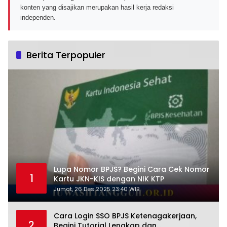
konten yang disajikan merupakan hasil kerja redaksi
independen.
Berita Terpopuler
Lupa Nomor BPJS? Begini Cara Cek Nomor
1
Kartu JKN-KIS dengan NIK KTP
Jumat, 26 Des 2025 23:40 WIB
Cara Login SSO BPJS Ketenagakerjaan,
2
Begini Tutorial Lengkap dan