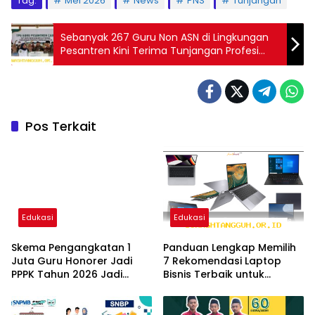
Tag:
Mei 2026
News
PNS
Tunjangan
Sebanyak 267 Guru Non ASN di Lingkungan
Pesantren Kini Terima Tunjangan Profesi
2026
Pos Terkait
Edukasi
Edukasi
Skema Pengangkatan 1
Panduan Lengkap Memilih
Juta Guru Honorer Jadi
7 Rekomendasi Laptop
PPPK Tahun 2026 Jadi
Bisnis Terbaik untuk
Solusi Paling Tepat
Efisiensi Tahun 2026