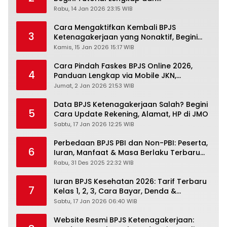
Pengertiannya
Rabu, 14 Jan 2026 23:15 WIB
Cara Mengaktifkan Kembali BPJS
3
Ketenagakerjaan yang Nonaktif, Begini
Panduan Lengkapnya
Kamis, 15 Jan 2026 15:17 WIB
Cara Pindah Faskes BPJS Online 2026,
4
Panduan Lengkap via Mobile JKN,
PANDAWA & Offiline Kantor Cabang
Jumat, 2 Jan 2026 21:53 WIB
Data BPJS Ketenagakerjaan Salah? Begini
5
Cara Update Rekening, Alamat, HP di JMO
Sabtu, 17 Jan 2026 12:25 WIB
Perbedaan BPJS PBI dan Non-PBI: Peserta,
6
Iuran, Manfaat & Masa Berlaku Terbaru
2026
Rabu, 31 Des 2025 22:32 WIB
Iuran BPJS Kesehatan 2026: Tarif Terbaru
7
Kelas 1, 2, 3, Cara Bayar, Denda &
Panduan Lengkap Peserta JKN-KIS
Sabtu, 17 Jan 2026 06:40 WIB
Website Resmi BPJS Ketenagakerjaan: