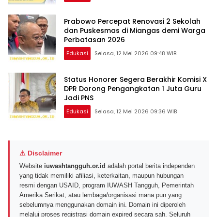
Prabowo Percepat Renovasi 2 Sekolah
dan Puskesmas di Miangas demi Warga
Perbatasan 2026
Edukasi
Selasa, 12 Mei 2026 09:48 WIB
Status Honorer Segera Berakhir Komisi X
DPR Dorong Pengangkatan 1 Juta Guru
Jadi PNS
Edukasi
Selasa, 12 Mei 2026 09:36 WIB
⚠ Disclaimer
Website
iuwashtangguh.or.id
adalah portal berita independen
yang tidak memiliki afiliasi, keterkaitan, maupun hubungan
resmi dengan USAID, program IUWASH Tangguh, Pemerintah
Amerika Serikat, atau lembaga/organisasi mana pun yang
sebelumnya menggunakan domain ini. Domain ini diperoleh
melalui proses registrasi domain expired secara sah. Seluruh