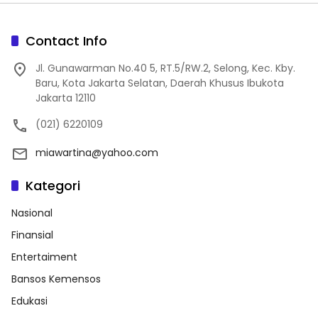
Contact Info
Jl. Gunawarman No.40 5, RT.5/RW.2, Selong, Kec. Kby.
Baru, Kota Jakarta Selatan, Daerah Khusus Ibukota
Jakarta 12110
(021) 6220109
miawartina@yahoo.com
Kategori
Nasional
Finansial
Entertaiment
Bansos Kemensos
Edukasi