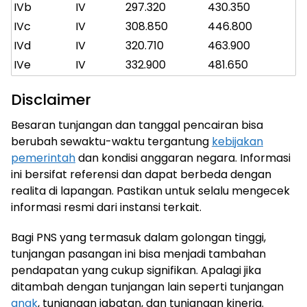
IVb
IV
297.320
430.350
IVc
IV
308.850
446.800
IVd
IV
320.710
463.900
IVe
IV
332.900
481.650
Disclaimer
Besaran tunjangan dan tanggal pencairan bisa
berubah sewaktu-waktu tergantung
kebijakan
pemerintah
dan kondisi anggaran negara. Informasi
ini bersifat referensi dan dapat berbeda dengan
realita di lapangan. Pastikan untuk selalu mengecek
informasi resmi dari instansi terkait.
Bagi PNS yang termasuk dalam golongan tinggi,
tunjangan pasangan ini bisa menjadi tambahan
pendapatan yang cukup signifikan. Apalagi jika
ditambah dengan tunjangan lain seperti tunjangan
anak
, tunjangan jabatan, dan tunjangan kinerja.