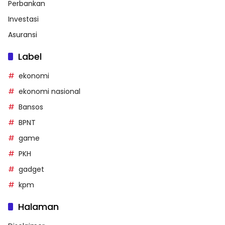
Perbankan
Investasi
Asuransi
Label
ekonomi
ekonomi nasional
Bansos
BPNT
game
PKH
gadget
kpm
Halaman