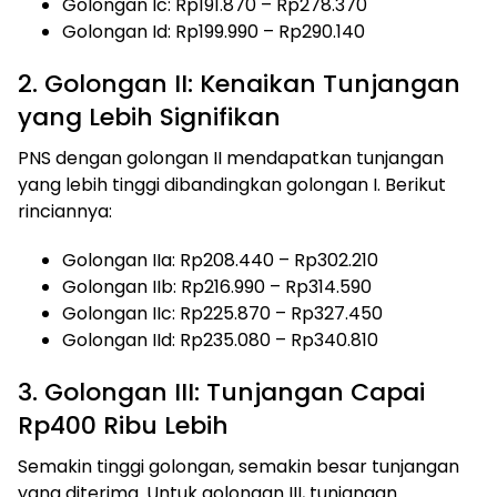
Golongan Ic: Rp191.870 – Rp278.370
Golongan Id: Rp199.990 – Rp290.140
2. Golongan II: Kenaikan Tunjangan
yang Lebih Signifikan
PNS dengan golongan II mendapatkan tunjangan
yang lebih tinggi dibandingkan golongan I. Berikut
rinciannya:
Golongan IIa: Rp208.440 – Rp302.210
Golongan IIb: Rp216.990 – Rp314.590
Golongan IIc: Rp225.870 – Rp327.450
Golongan IId: Rp235.080 – Rp340.810
3. Golongan III: Tunjangan Capai
Rp400 Ribu Lebih
Semakin tinggi golongan, semakin besar tunjangan
yang diterima. Untuk golongan III, tunjangan