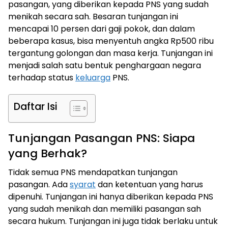
pasangan, yang diberikan kepada PNS yang sudah
menikah secara sah. Besaran tunjangan ini
mencapai 10 persen dari gaji pokok, dan dalam
beberapa kasus, bisa menyentuh angka Rp500 ribu
tergantung golongan dan masa kerja. Tunjangan ini
menjadi salah satu bentuk penghargaan negara
terhadap status
keluarga
PNS.
Daftar Isi
Tunjangan Pasangan PNS: Siapa
yang Berhak?
Tidak semua PNS mendapatkan tunjangan
pasangan. Ada
syarat
dan ketentuan yang harus
dipenuhi. Tunjangan ini hanya diberikan kepada PNS
yang sudah menikah dan memiliki pasangan sah
secara hukum. Tunjangan ini juga tidak berlaku untuk