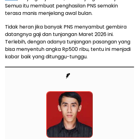
Semua itu membuat penghasilan PNS semakin
terasa manis menjelang awal bulan.
Tidak heran jika banyak PNS menyambut gembira
datangnya gaji dan tunjangan Maret 2026 ini.
Terlebih, dengan adanya tunjangan pasangan yang
bisa menyentuh angka Rp500 ribu, tentu ini menjadi
kabar baik yang ditunggu-tunggu.