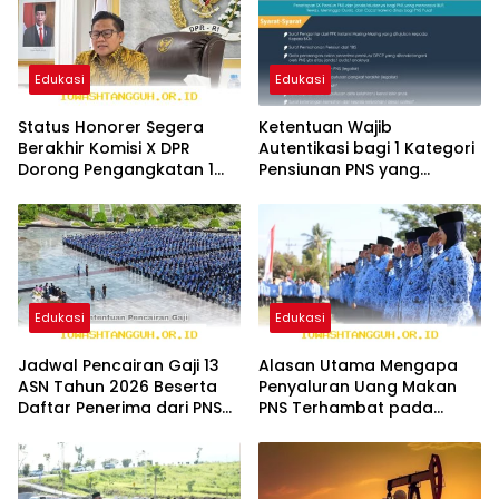
Edukasi
Edukasi
Status Honorer Segera
Ketentuan Wajib
Berakhir Komisi X DPR
Autentikasi bagi 1 Kategori
Dorong Pengangkatan 1
Pensiunan PNS yang
Juta Guru Jadi PNS
Berlaku Sepanjang 2026
Edukasi
Edukasi
Jadwal Pencairan Gaji 13
Alasan Utama Mengapa
ASN Tahun 2026 Beserta
Penyaluran Uang Makan
Daftar Penerima dari PNS
PNS Terhambat pada
hingga Pensiunan
Bulan Mei Tahun 2026