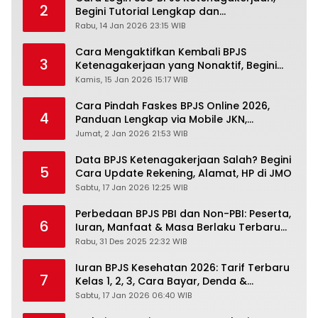
2
Begini Tutorial Lengkap dan
Pengertiannya
Rabu, 14 Jan 2026 23:15 WIB
Cara Mengaktifkan Kembali BPJS
3
Ketenagakerjaan yang Nonaktif, Begini
Panduan Lengkapnya
Kamis, 15 Jan 2026 15:17 WIB
Cara Pindah Faskes BPJS Online 2026,
4
Panduan Lengkap via Mobile JKN,
PANDAWA & Offiline Kantor Cabang
Jumat, 2 Jan 2026 21:53 WIB
Data BPJS Ketenagakerjaan Salah? Begini
5
Cara Update Rekening, Alamat, HP di JMO
Sabtu, 17 Jan 2026 12:25 WIB
Perbedaan BPJS PBI dan Non-PBI: Peserta,
6
Iuran, Manfaat & Masa Berlaku Terbaru
2026
Rabu, 31 Des 2025 22:32 WIB
Iuran BPJS Kesehatan 2026: Tarif Terbaru
7
Kelas 1, 2, 3, Cara Bayar, Denda &
Panduan Lengkap Peserta JKN-KIS
Sabtu, 17 Jan 2026 06:40 WIB