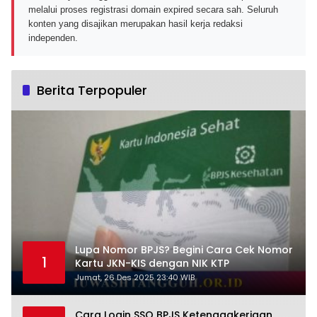
melalui proses registrasi domain expired secara sah. Seluruh
konten yang disajikan merupakan hasil kerja redaksi
independen.
Berita Terpopuler
Lupa Nomor BPJS? Begini Cara Cek Nomor
1
Kartu JKN-KIS dengan NIK KTP
Jumat, 26 Des 2025 23:40 WIB
Cara Login SSO BPJS Ketenagakerjaan,