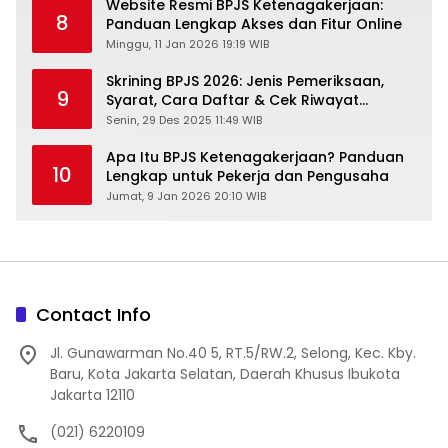
Website Resmi BPJS Ketenagakerjaan:
8
Panduan Lengkap Akses dan Fitur Online
Minggu, 11 Jan 2026 19:19 WIB
Skrining BPJS 2026: Jenis Pemeriksaan,
9
Syarat, Cara Daftar & Cek Riwayat
Kesehatan Gratis
Senin, 29 Des 2025 11:49 WIB
Apa Itu BPJS Ketenagakerjaan? Panduan
10
Lengkap untuk Pekerja dan Pengusaha
Jumat, 9 Jan 2026 20:10 WIB
Contact Info
Jl. Gunawarman No.40 5, RT.5/RW.2, Selong, Kec. Kby.
Baru, Kota Jakarta Selatan, Daerah Khusus Ibukota
Jakarta 12110
(021) 6220109