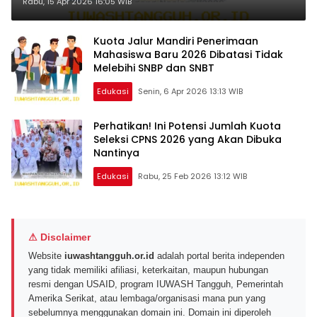
Siapkan Strategi Baru untuk
Rabu, 15 Apr 2026 16:05 WIB
Distribusi yang Lebih Merata di
Seluruh Wilayah Indonesia
Kuota Jalur Mandiri Penerimaan
Mahasiswa Baru 2026 Dibatasi Tidak
Melebihi SNBP dan SNBT
Edukasi
Senin, 6 Apr 2026 13:13 WIB
Perhatikan! Ini Potensi Jumlah Kuota
Seleksi CPNS 2026 yang Akan Dibuka
Nantinya
Edukasi
Rabu, 25 Feb 2026 13:12 WIB
⚠ Disclaimer
Website
iuwashtangguh.or.id
adalah portal berita independen
yang tidak memiliki afiliasi, keterkaitan, maupun hubungan
resmi dengan USAID, program IUWASH Tangguh, Pemerintah
Amerika Serikat, atau lembaga/organisasi mana pun yang
sebelumnya menggunakan domain ini. Domain ini diperoleh