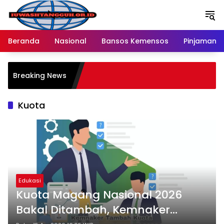
Langsung
ke
konten
Beranda
Nasional
Bansos Kemensos
Pinjaman O
P
Breaking News
M
R
Kuota
Edukasi
Kuota Magang Nasional 2026
Bakal Ditambah, Kemnaker